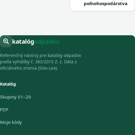
poľnohospodárstva
katalóg
odpadov
Referenčný nástroj pre katalóg odpadov
podľa vyhlášky č. 365/2015 Z. z. Dáta z
oficiálneho znenia (Slov-Lex).
Katalóg
Skupiny 01–20
PDF
Moje kódy