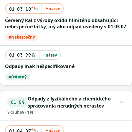
*
+ název
01 03 10
červený kal z výroby oxidu hlinitého obsahujúci
nebezpečné látky, iný ako odpad uvedený v 01 03 07
Nebezpečný
01 03 99
+ název
odpady inak nešpecifikované
Ostatný
Odpady z fyzikálneho a chemického
01 04
spracovania nerudných nerastov
8 druhov · 1 N
*
+ název
01 04 07