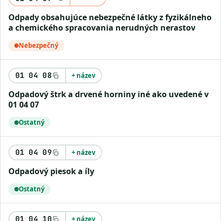
odpady obsahujúce nebezpečné látky z fyzikálneho
a chemického spracovania nerudných nerastov
Nebezpečný
01 04 08
+ název
odpadový štrk a drvené horniny iné ako uvedené v
01 04 07
Ostatný
01 04 09
+ název
odpadový piesok a íly
Ostatný
01 04 10
+ název