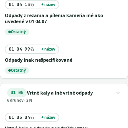
01 04 13
+ název
odpady z rezania a pílenia kameňa iné ako
uvedené v 01 04 07
Ostatný
01 04 99
+ název
odpady inak nešpecifikované
Ostatný
Vrtné kaly a iné vrtné odpady
01 05
6 druhov · 2 N
01 05 04
+ název