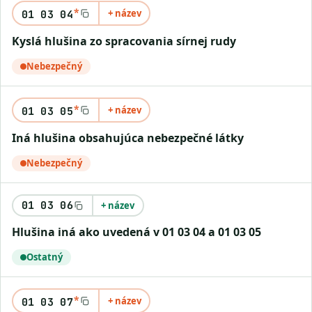
*
+ název
01 03 04
kyslá hlušina zo spracovania sírnej rudy
Nebezpečný
*
+ název
01 03 05
iná hlušina obsahujúca nebezpečné látky
Nebezpečný
01 03 06
+ název
hlušina iná ako uvedená v 01 03 04 a 01 03 05
Ostatný
*
+ název
01 03 07