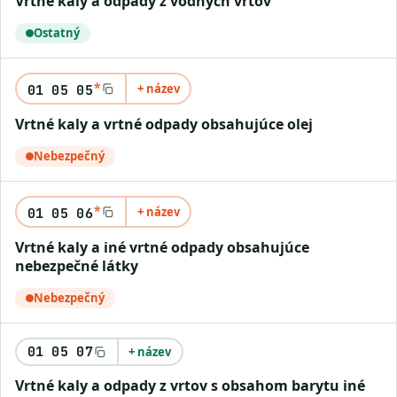
vrtné kaly a odpady z vodných vrtov
Ostatný
*
+ název
01 05 05
vrtné kaly a vrtné odpady obsahujúce olej
Nebezpečný
*
+ název
01 05 06
vrtné kaly a iné vrtné odpady obsahujúce
nebezpečné látky
Nebezpečný
01 05 07
+ název
vrtné kaly a odpady z vrtov s obsahom barytu iné