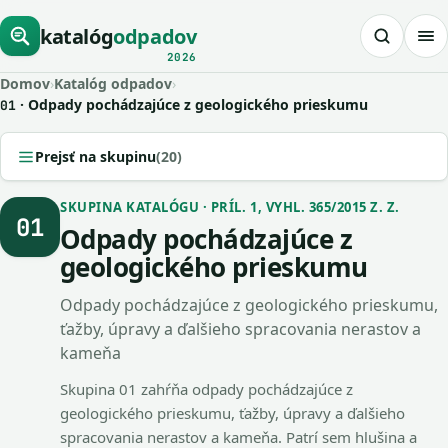
katalóg
odpadov
2026
Domov
›
Katalóg odpadov
›
· Odpady pochádzajúce z geologického prieskumu
01
Prejsť na skupinu
(20)
SKUPINA KATALÓGU · PRÍL. 1, VYHL. 365/2015 Z. Z.
01
Odpady pochádzajúce z
geologického prieskumu
Odpady pochádzajúce z geologického prieskumu,
ťažby, úpravy a ďalšieho spracovania nerastov a
kameňa
Skupina 01 zahŕňa odpady pochádzajúce z
geologického prieskumu, ťažby, úpravy a ďalšieho
spracovania nerastov a kameňa. Patrí sem hlušina a