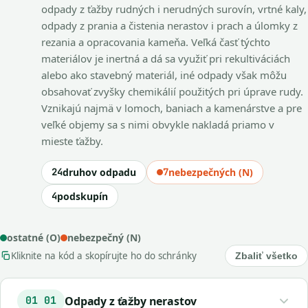
odpady z ťažby rudných i nerudných surovín, vrtné kaly,
odpady z prania a čistenia nerastov i prach a úlomky z
rezania a opracovania kameňa. Veľká časť týchto
materiálov je inertná a dá sa využiť pri rekultiváciách
alebo ako stavebný materiál, iné odpady však môžu
obsahovať zvyšky chemikálií použitých pri úprave rudy.
Vznikajú najmä v lomoch, baniach a kamenárstve a pre
veľké objemy sa s nimi obvykle nakladá priamo v
mieste ťažby.
24
druhov odpadu
7
nebezpečných (N)
4
podskupín
ostatné (O)
nebezpečný (N)
Kliknite na kód a skopírujte ho do schránky
Zbaliť všetko
Odpady z ťažby nerastov
01 01