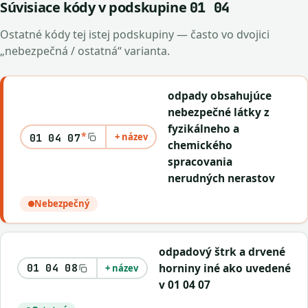
Súvisiace kódy v podskupine
01 04
Ostatné kódy tej istej podskupiny — často vo dvojici
„nebezpečná / ostatná“ varianta.
odpady obsahujúce
nebezpečné látky z
fyzikálneho a
*
+ název
01 04 07
chemického
spracovania
nerudných nerastov
Nebezpečný
odpadový štrk a drvené
horniny iné ako uvedené
01 04 08
+ název
v 01 04 07