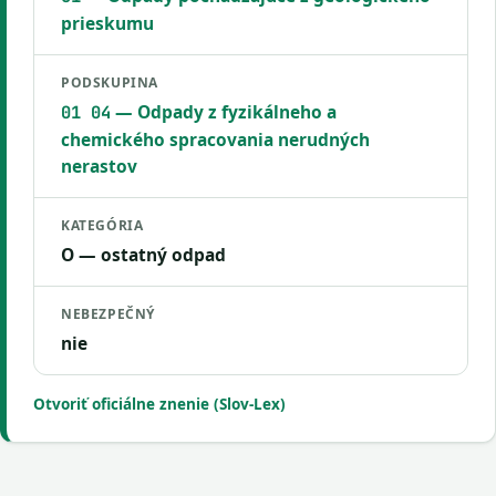
prieskumu
PODSKUPINA
— Odpady z fyzikálneho a
01 04
chemického spracovania nerudných
nerastov
KATEGÓRIA
O — ostatný odpad
NEBEZPEČNÝ
nie
Otvoriť oficiálne znenie (Slov-Lex)