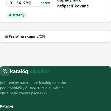
odpady inak
01 04 99
+ název
nešpecifikované
Ostatný
Prejsť na skupinu
(20)
katalóg
odpadov
Referenčný nástroj pre katalóg odpadov
podľa vyhlášky č. 365/2015 Z. z. Dáta z
oficiálneho znenia (Slov-Lex).
Katalóg