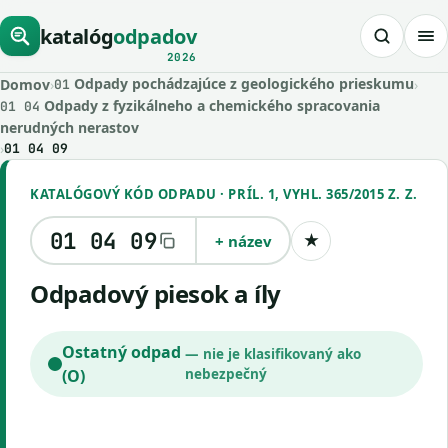
katalóg
odpadov
2026
Odpady pochádzajúce z geologického prieskumu
Domov
›
›
01
Odpady z fyzikálneho a chemického spracovania
01 04
nerudných nerastov
›
01 04 09
KATALÓGOVÝ KÓD ODPADU · PRÍL. 1, VYHL. 365/2015 Z. Z.
01 04 09
+ název
★
Uložiť kód
odpadový piesok a íly
Ostatný odpad
— nie je klasifikovaný ako
(O)
nebezpečný