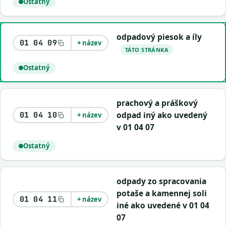
Ostatný
odpadový piesok a íly
01 04 09
+ název
TÁTO STRÁNKA
Ostatný
prachový a práškový
odpad iný ako uvedený
01 04 10
+ název
v 01 04 07
Ostatný
odpady zo spracovania
potaše a kamennej soli
01 04 11
+ název
iné ako uvedené v 01 04
07