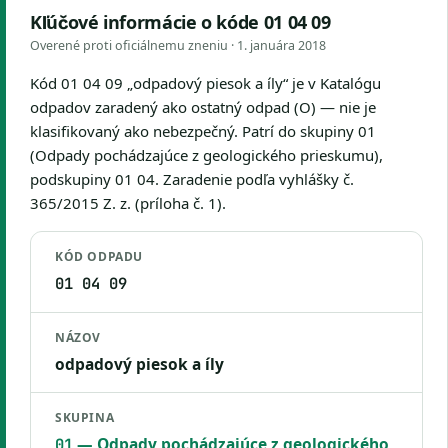
Kľúčové informácie o kóde 01 04 09
Overené proti oficiálnemu zneniu ·
1. januára 2018
Kód 01 04 09 „odpadový piesok a íly“ je v Katalógu
odpadov zaradený ako ostatný odpad (O) — nie je
klasifikovaný ako nebezpečný. Patrí do skupiny 01
(Odpady pochádzajúce z geologického prieskumu),
podskupiny 01 04. Zaradenie podľa vyhlášky č.
365/2015 Z. z. (príloha č. 1).
KÓD ODPADU
01 04 09
NÁZOV
odpadový piesok a íly
SKUPINA
— Odpady pochádzajúce z geologického
01