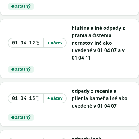
Ostatný
hlušina a iné odpady z
prania a čistenia
nerastov iné ako
01 04 12
+ název
uvedené v 01 04 07 a v
01 04 11
Ostatný
odpady z rezania a
pílenia kameňa iné ako
01 04 13
+ název
uvedené v 01 04 07
Ostatný