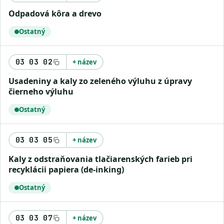
odpadová kôra a drevo
Ostatný
03 03 02
+ název
usadeniny a kaly zo zeleného výluhu z úpravy
čierneho výluhu
Ostatný
03 03 05
+ název
kaly z odstraňovania tlačiarenských farieb pri
recyklácii papiera (de-inking)
Ostatný
03 03 07
+ název