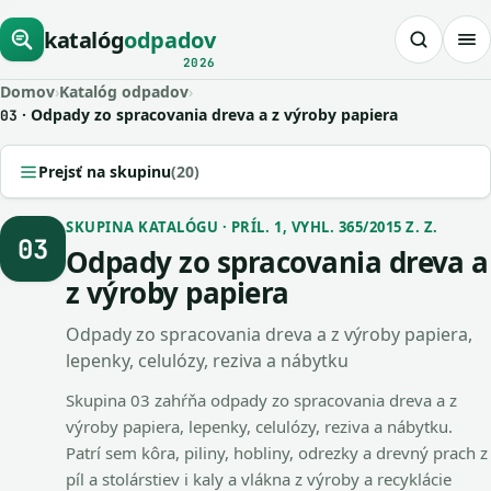
katalóg
odpadov
2026
Domov
›
Katalóg odpadov
›
· Odpady zo spracovania dreva a z výroby papiera
03
Prejsť na skupinu
(20)
SKUPINA KATALÓGU · PRÍL. 1, VYHL. 365/2015 Z. Z.
03
Odpady zo spracovania dreva a
z výroby papiera
Odpady zo spracovania dreva a z výroby papiera,
lepenky, celulózy, reziva a nábytku
Skupina 03 zahŕňa odpady zo spracovania dreva a z
výroby papiera, lepenky, celulózy, reziva a nábytku.
Patrí sem kôra, piliny, hobliny, odrezky a drevný prach z
píl a stolárstiev i kaly a vlákna z výroby a recyklácie