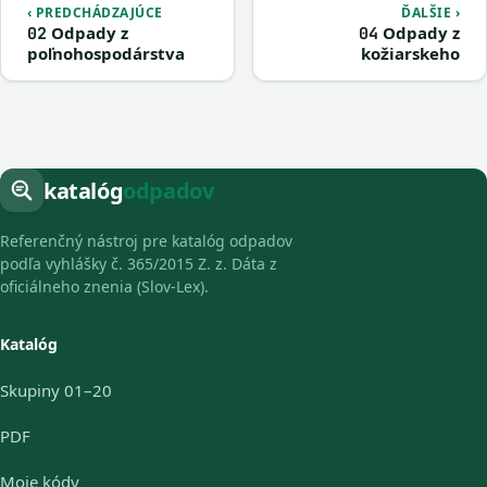
‹ PREDCHÁDZAJÚCE
ĎALŠIE ›
Odpady z
Odpady z
02
04
poľnohospodárstva
kožiarskeho
katalóg
odpadov
Referenčný nástroj pre katalóg odpadov
podľa vyhlášky č. 365/2015 Z. z. Dáta z
oficiálneho znenia (Slov-Lex).
Katalóg
Skupiny 01–20
PDF
Moje kódy