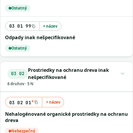
Ostatný
03 01 99
+ název
odpady inak nešpecifikované
Ostatný
Prostriedky na ochranu dreva inak
03 02
nešpecifikované
6 druhov · 5 N
*
+ název
03 02 01
nehalogénované organické prostriedky na ochranu
dreva
Nebezpečný