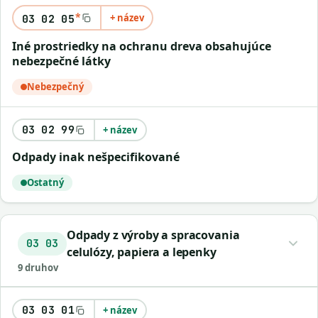
*
+ název
03 02 05
iné prostriedky na ochranu dreva obsahujúce
nebezpečné látky
Nebezpečný
03 02 99
+ název
odpady inak nešpecifikované
Ostatný
Odpady z výroby a spracovania
03 03
celulózy, papiera a lepenky
9 druhov
03 03 01
+ název