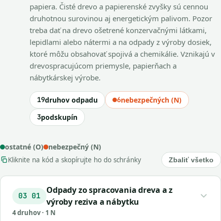
papiera. Čisté drevo a papierenské zvyšky sú cennou
druhotnou surovinou aj energetickým palivom. Pozor
treba dať na drevo ošetrené konzervačnými látkami,
lepidlami alebo nátermi a na odpady z výroby dosiek,
ktoré môžu obsahovať spojivá a chemikálie. Vznikajú v
drevospracujúcom priemysle, papierňach a
nábytkárskej výrobe.
19
druhov odpadu
6
nebezpečných (N)
3
podskupín
ostatné (O)
nebezpečný (N)
Kliknite na kód a skopírujte ho do schránky
Zbaliť všetko
Odpady zo spracovania dreva a z
03 01
výroby reziva a nábytku
4 druhov · 1 N