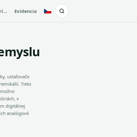
rí…
Evidencia
Česky
iemyslu
ky, ustaľovače
hemikálií. Tieto
o možno
óriách, v
m digitálnej
cich analógové