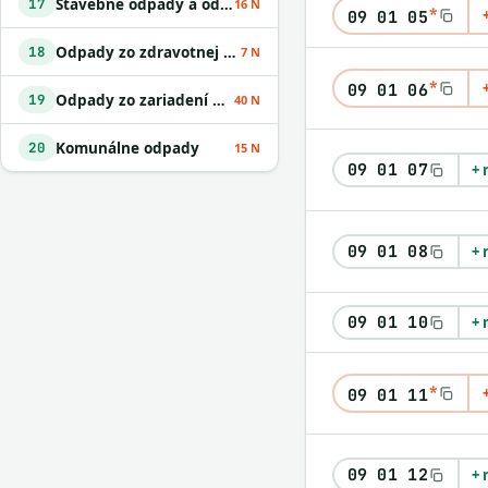
Stavebné odpady a odpady z demolácií vrátane výkopovej zeminy z kontaminovaných miest
17
16 N
*
09 01 05
Odpady zo zdravotnej alebo veterinárnej starostlivosti alebo s nimi súvisiaceho výskumu okrem kuchynských a reštauračných odpadov
18
7 N
*
09 01 06
Odpady zo zariadení na úpravu odpadu
19
40 N
Komunálne odpady
20
15 N
09 01 07
+ 
09 01 08
+ 
09 01 10
+ 
*
09 01 11
09 01 12
+ 