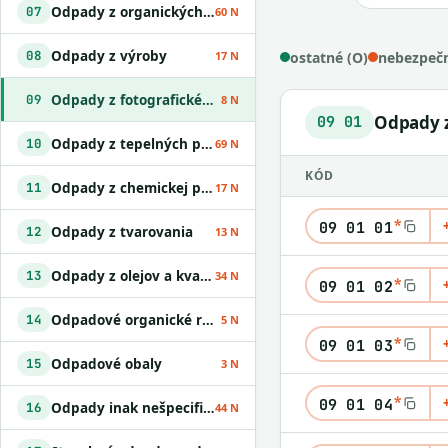
Odpady z organických chemických procesov
07
60 N
Odpady z výroby
08
ostatné (O)
nebezpečn
17 N
Odpady z fotografického priemyslu
09
8 N
Odpady z
09 01
Odpady z tepelných procesov
10
69 N
KÓD
Odpady z chemickej povrchovej úpravy kovov a nanášania kovov a iných materiálov; odpady z hydrometalurgie neželezných kovov
11
17 N
*
09 01 01
Odpady z tvarovania
12
13 N
Odpady z olejov a kvapalných palív okrem jedlých olejov a odpadov uvedených v skupinách 05 a 12
13
34 N
*
09 01 02
Odpadové organické rozpúšťadlá
14
5 N
*
09 01 03
Odpadové obaly
15
3 N
*
09 01 04
Odpady inak nešpecifikované v tomto katalógu
16
44 N