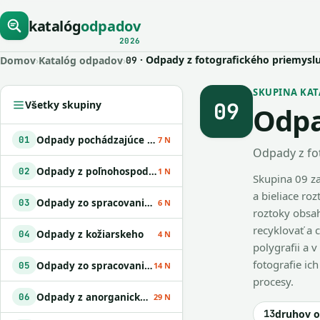
katalóg
odpadov
2026
· Odpady z fotografického priemysl
Domov
›
Katalóg odpadov
›
09
SKUPINA KATAL
09
Všetky skupiny
Odpa
Odpady pochádzajúce z geologického prieskumu
01
7 N
Odpady z fo
Odpady z poľnohospodárstva
02
1 N
Skupina 09 za
a bieliace ro
Odpady zo spracovania dreva a z výroby papiera
03
6 N
roztoky obsah
recyklovať a 
Odpady z kožiarskeho
04
4 N
polygrafii a 
fotografie ic
Odpady zo spracovania ropy
05
14 N
procesy.
Odpady z anorganických chemických procesov
06
29 N
13
druhov 