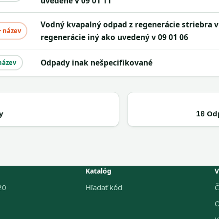
uvedené v 09 01 11
vodný kvapalný odpad z regenerácie striebra v mieste
+ název
regenerácie iný ako uvedený v 09 01 06
odpady inak nešpecifikované
název
y
Odp
10
Katalóg
V
20
Hľadať kód
Č
O