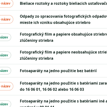
bieliace roztoky a roztoky bieliacich ustaľovač
+ název
odpady zo spracovania fotografických odpadov v
+ název
mieste ich vzniku obsahujúce striebro
fotografický film a papiere obsahujúce striebro alebo
název
zlúčeniny striebra
fotografický film a papiere neobsahujúce striebro alebo
název
zlúčeniny striebra
fotoaparáty na jedno použitie bez batérií
název
fotoaparáty na jedno použitie s batériami zaradenými
+ název
do 16 06 01, 16 06 02 alebo 16 06 03
fotoaparáty na jedno použitie s batériami iné ako
název