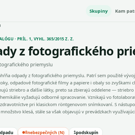
Skupiny
Kam pat
u
ÓGU · PRÍL. 1, VYHL. 365/2015 Z. Z.
dy z fotografického pr
tografického priemyslu
hŕňa odpady z fotografického priemyslu. Patrí sem použité vývoj
ztoky, odpadové fotografické filmy a papiere i obaly so zvyškami c
ujú striebro a ďalšie látky, preto sa zbierajú oddelene — striebr
chemikálie vyžadujú odborné spracovanie. Vznikajú vo fotolaborat
v zdravotníctve pri klasickom röntgenovom snímkovaní. S nástupo
h množstvo klesá, stále sa však objavujú v prevádzkach využívajú
odpadu
8
nebezpečných (N)
1
podskupín