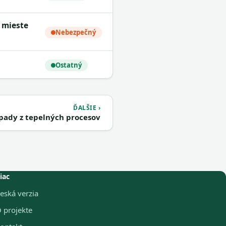
Nebezpečný
Ostatný
ĎALŠIE ›
ady z tepelných procesov
iac
eská verzia
 projekte