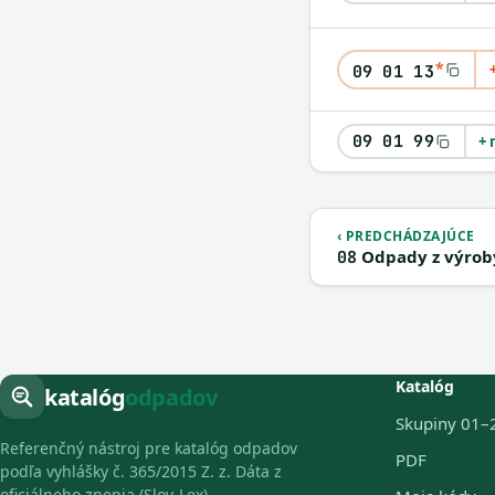
*
09 01 13
09 01 99
+ 
‹ PREDCHÁDZAJÚCE
Odpady z výrob
08
Katalóg
katalóg
odpadov
Skupiny 01–
Referenčný nástroj pre katalóg odpadov
PDF
podľa vyhlášky č. 365/2015 Z. z. Dáta z
oficiálneho znenia (Slov-Lex).