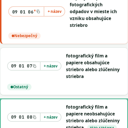
fotografických
*
odpadov v mieste ich
+ název
09 01 06
vzniku obsahujúce
striebro
Nebezpečný
fotografický film a
papiere obsahujúce
09 01 07
+ název
striebro alebo zlúčeniny
striebra
Ostatný
fotografický film a
papiere neobsahujúce
09 01 08
+ název
striebro alebo zlúčeniny
striebra
TÁTO STRÁNKA