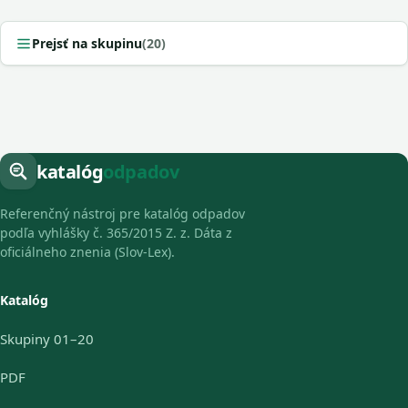
Prejsť na skupinu
(20)
katalóg
odpadov
Referenčný nástroj pre katalóg odpadov
podľa vyhlášky č. 365/2015 Z. z. Dáta z
oficiálneho znenia (Slov-Lex).
Katalóg
Skupiny 01–20
PDF