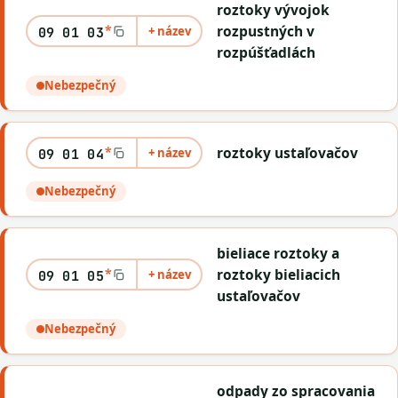
roztoky vývojok
*
rozpustných v
+ název
09 01 03
rozpúšťadlách
Nebezpečný
*
roztoky ustaľovačov
+ název
09 01 04
Nebezpečný
bieliace roztoky a
*
roztoky bieliacich
+ název
09 01 05
ustaľovačov
Nebezpečný
odpady zo spracovania