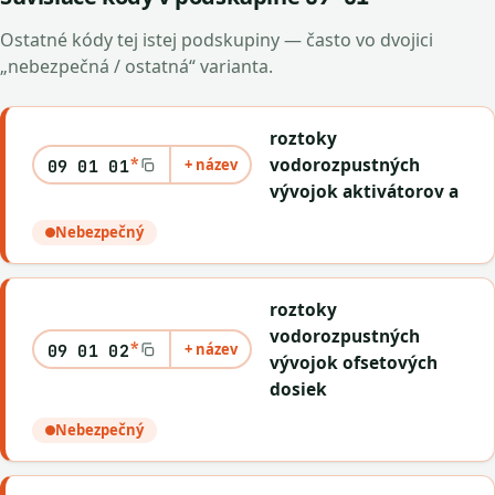
Ostatné kódy tej istej podskupiny — často vo dvojici
„nebezpečná / ostatná“ varianta.
roztoky
*
vodorozpustných
+ název
09 01 01
vývojok aktivátorov a
Nebezpečný
roztoky
vodorozpustných
*
+ název
09 01 02
vývojok ofsetových
dosiek
Nebezpečný