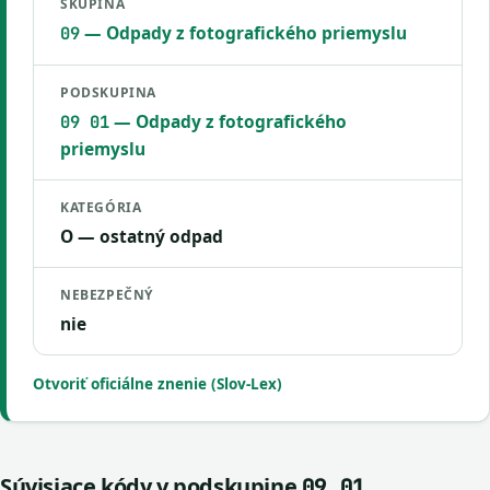
SKUPINA
— Odpady z fotografického priemyslu
09
PODSKUPINA
— Odpady z fotografického
09 01
priemyslu
KATEGÓRIA
O — ostatný odpad
NEBEZPEČNÝ
nie
Otvoriť oficiálne znenie (Slov-Lex)
Súvisiace kódy v podskupine
09 01