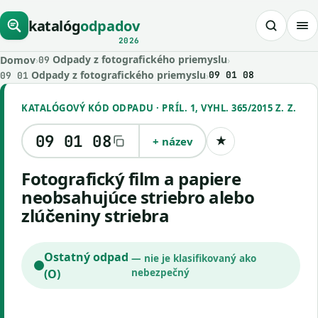
katalóg
odpadov
2026
Odpady z fotografického priemyslu
Domov
›
›
09
Odpady z fotografického priemyslu
›
09 01 08
09 01
KATALÓGOVÝ KÓD ODPADU · PRÍL. 1, VYHL. 365/2015 Z. Z.
09 01 08
+ název
★
Uložiť kód
fotografický film a papiere
neobsahujúce striebro alebo
zlúčeniny striebra
Ostatný odpad
— nie je klasifikovaný ako
(O)
nebezpečný