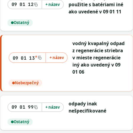
použitie s batériami iné
09 01 12
+ název
ako uvedené v 09 01 11
Ostatný
vodný kvapalný odpad
z regenerácie striebra
*
v mieste regenerácie
+ název
09 01 13
iný ako uvedený v 09
01 06
Nebezpečný
odpady inak
09 01 99
+ název
nešpecifikované
Ostatný