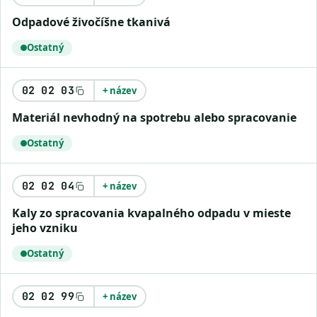
odpadové živočíšne tkanivá
Ostatný
02 02 03
+ název
materiál nevhodný na spotrebu alebo spracovanie
Ostatný
02 02 04
+ název
kaly zo spracovania kvapalného odpadu v mieste
jeho vzniku
Ostatný
02 02 99
+ název