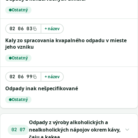
Ostatný
02 06 03
+ název
kaly zo spracovania kvapalného odpadu v mieste
jeho vzniku
Ostatný
02 06 99
+ název
odpady inak nešpecifikované
Ostatný
Odpady z výroby alkoholických a
nealkoholických nápojov okrem kávy,
02 07
čaju a kakaa