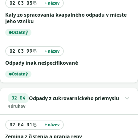
02 03 05
+ název
kaly zo spracovania kvapalného odpadu v mieste
jeho vzniku
Ostatný
02 03 99
+ název
odpady inak nešpecifikované
Ostatný
Odpady z cukrovarníckeho priemyslu
02 04
4 druhov
02 04 01
+ název
zemina z čistenia a prania repy