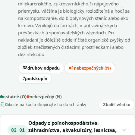
mliekarenského, cukrovarníckeho či nápojového
priemyslu. Väčšina je biologicky rozložiteľná a hodí sa
na kompostovanie, do bioplynových staníc alebo ako
krmivo. Vznikajú na farmách, v potravinárskych
prevádzkach a spracovateľských závodoch. Pri
nakladaní je dôležité oddeliť čisté organické zvyšky od
zložiek znečistených čistiacimi prostriedkami alebo
dezinfekciou.
38
druhov odpadu
1
nebezpečných (N)
7
podskupín
ostatné (O)
nebezpečný (N)
Kliknite na kód a skopírujte ho do schránky
Zbaliť všetko
Odpady z poľnohospodárstva,
záhradníctva, akvakultúry, lesníctva,
02 01