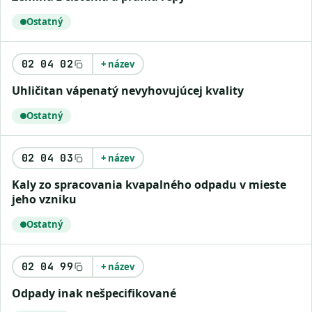
Ostatný
02 04 02
+ název
uhličitan vápenatý nevyhovujúcej kvality
Ostatný
02 04 03
+ název
kaly zo spracovania kvapalného odpadu v mieste
jeho vzniku
Ostatný
02 04 99
+ název
odpady inak nešpecifikované