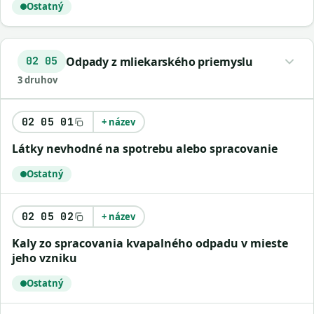
Ostatný
Odpady z mliekarského priemyslu
02 05
3 druhov
02 05 01
+ název
látky nevhodné na spotrebu alebo spracovanie
Ostatný
02 05 02
+ název
kaly zo spracovania kvapalného odpadu v mieste
jeho vzniku
Ostatný