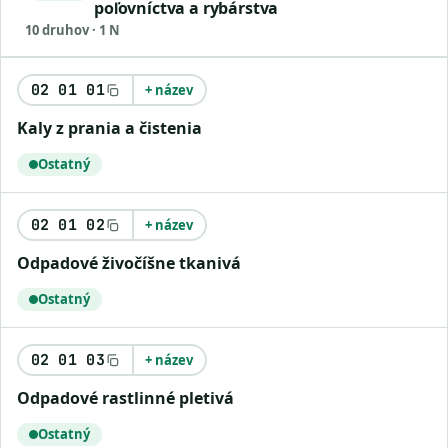
poľovníctva a rybárstva
10 druhov · 1 N
02 01 01
+ název
kaly z prania a čistenia
Ostatný
02 01 02
+ název
odpadové živočíšne tkanivá
Ostatný
02 01 03
+ název
odpadové rastlinné pletivá
Ostatný