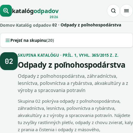
katalóg
odpadov
2026
· Odpady z poľnohospodárstva
Domov
›
Katalóg odpadov
›
02
Prejsť na skupinu
(20)
SKUPINA KATALÓGU · PRÍL. 1, VYHL. 365/2015 Z. Z.
02
Odpady z poľnohospodárstva
Odpady z poľnohospodárstva, záhradníctva,
lesníctva, poľovníctva a rybárstva, akvakultúry a z
výroby a spracovania potravín
Skupina 02 pokrýva odpady z poľnohospodárstva,
záhradníctva, lesníctva, poľovníctva a rybárstva,
akvakultúry a z výroby a spracovania potravín. Nájdete
tu zvyšky rastlinných pletív, odpady z chovu zvierat, kaly
z prania a čistenia i odpady z mäsového,