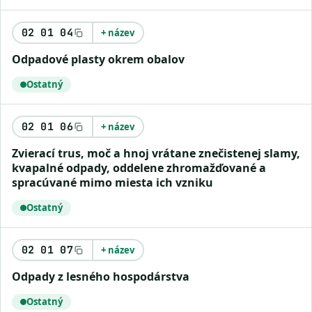
02 01 04
+ název
odpadové plasty okrem obalov
Ostatný
02 01 06
+ název
zvierací trus, moč a hnoj vrátane znečistenej slamy,
kvapalné odpady, oddelene zhromažďované a
spracúvané mimo miesta ich vzniku
Ostatný
02 01 07
+ název
odpady z lesného hospodárstva
Ostatný