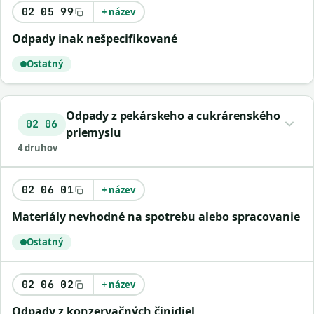
02 05 99
+ název
odpady inak nešpecifikované
Ostatný
Odpady z pekárskeho a cukrárenského
02 06
priemyslu
4 druhov
02 06 01
+ název
materiály nevhodné na spotrebu alebo spracovanie
Ostatný
02 06 02
+ název
odpady z konzervačných činidiel