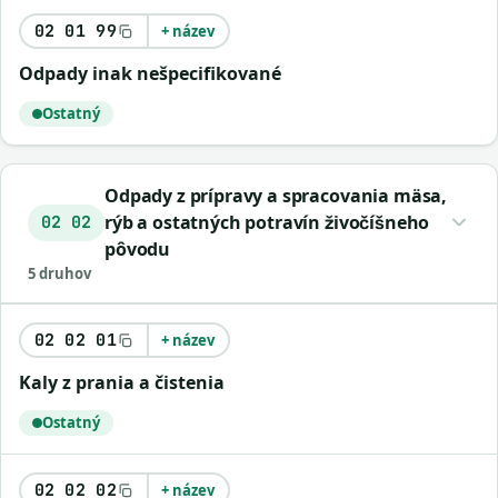
02 01 99
+ název
odpady inak nešpecifikované
Ostatný
Odpady z prípravy a spracovania mäsa,
rýb a ostatných potravín živočíšneho
02 02
pôvodu
5 druhov
02 02 01
+ název
kaly z prania a čistenia
Ostatný
02 02 02
+ název