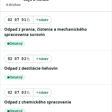
6 druhov
02 07 01
+ název
odpad z prania, čistenia a mechanického
spracovania surovín
Ostatný
02 07 02
+ název
odpad z destilácie liehovín
Ostatný
02 07 03
+ název
odpad z chemického spracovania
Ostatný