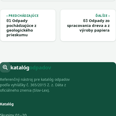
‹ PREDCHÁDZAJÚCE
ĎALŠIE ›
Odpady
Odpady zo
01
03
pochádzajúce z
spracovania dreva a z
geologického
výroby papiera
prieskumu
katalóg
odpadov
Referenčný nástroj pre katalóg odpadov
podľa vyhlášky č. 365/2015 Z. z. Dáta z
oficiálneho znenia (Slov-Lex).
Katalóg
Skupiny 01–20