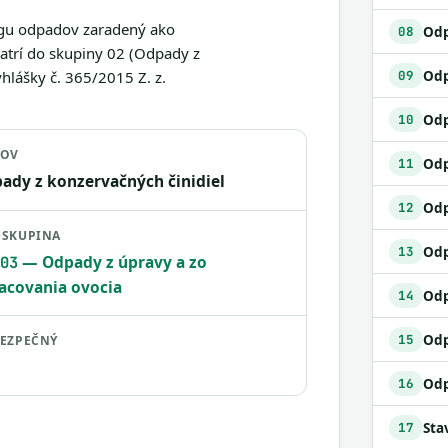
lógu odpadov zaradený ako
Odp
08
Patrí do skupiny 02 (Odpady z
hlášky č. 365/2015 Z. z.
09
Odp
10
ZOV
11
ady z konzervačných činidiel
Odp
12
SKUPINA
13
— Odpady z úpravy a zo
03
acovania ovocia
14
Odp
15
EZPEČNÝ
16
17