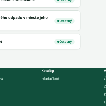
Ostatný
ného odpadu v mieste jeho
Ostatný
né
Ostatný
Katalóg
V
20
Hľadať kód
Č
O
K
E