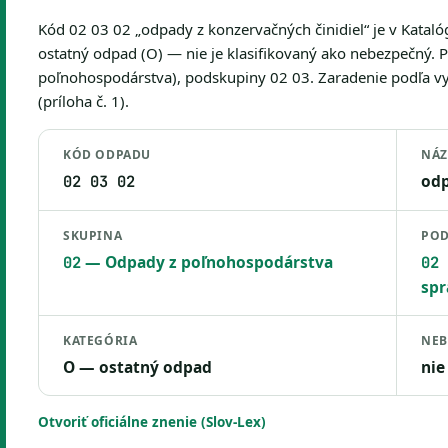
Kód 02 03 02 „odpady z konzervačných činidiel“ je v Kata
ostatný odpad (O) — nie je klasifikovaný ako nebezpečný. 
poľnohospodárstva), podskupiny 02 03. Zaradenie podľa vy
(príloha č. 1).
KÓD ODPADU
NÁ
odp
02 03 02
SKUPINA
POD
— Odpady z poľnohospodárstva
02
02 
spr
KATEGÓRIA
NEB
O — ostatný odpad
nie
Otvoriť oficiálne znenie (Slov-Lex)