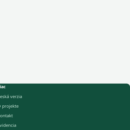
iac
eská verzia
 projekte
ontakt
videncia