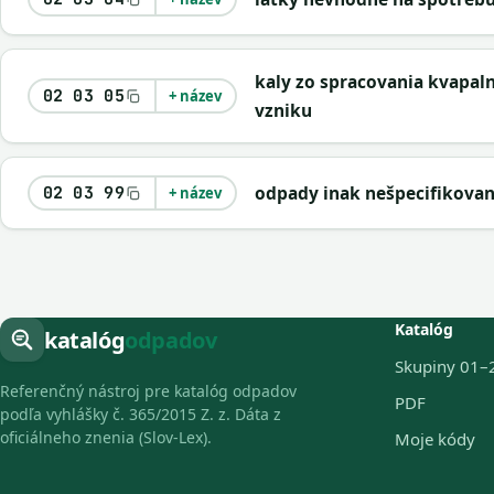
kaly zo spracovania kvapal
02 03 05
+ název
vzniku
odpady inak nešpecifikova
02 03 99
+ název
Katalóg
katalóg
odpadov
Skupiny 01–
Referenčný nástroj pre katalóg odpadov
PDF
podľa vyhlášky č. 365/2015 Z. z. Dáta z
oficiálneho znenia (Slov-Lex).
Moje kódy