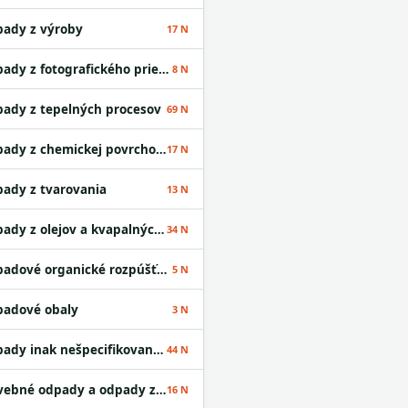
ady z výroby
17 N
Odpady z fotografického priemyslu
8 N
ady z tepelných procesov
69 N
Odpady z chemickej povrchovej úpravy kovov a nanášania kovov a iných materiálov; odpady z hydrometalurgie neželezných kovov
17 N
ady z tvarovania
13 N
Odpady z olejov a kvapalných palív okrem jedlých olejov a odpadov uvedených v skupinách 05 a 12
34 N
Odpadové organické rozpúšťadlá
5 N
adové obaly
3 N
Odpady inak nešpecifikované v tomto katalógu
44 N
Stavebné odpady a odpady z demolácií vrátane výkopovej zeminy z kontaminovaných miest
16 N