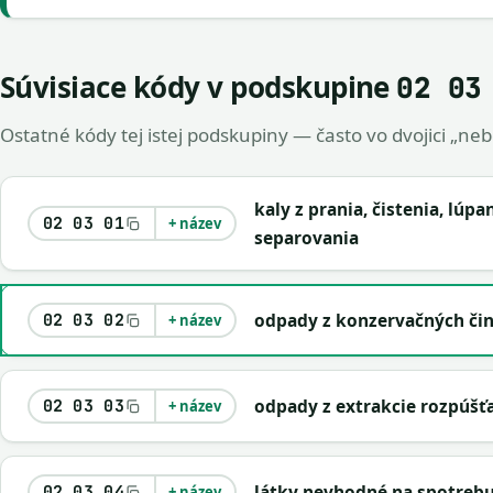
Súvisiace kódy v podskupine
02 03
Ostatné kódy tej istej podskupiny — často vo dvojici „ne
kaly z prania, čistenia, lúp
02 03 01
+ název
separovania
odpady z konzervačných čin
02 03 02
+ název
odpady z extrakcie rozpúšť
02 03 03
+ název
látky nevhodné na spotrebu
02 03 04
+ název