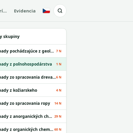
rí…
Evidencia
Česky
y skupiny
Odpady pochádzajúce z geologického prieskumu
7 N
ady z poľnohospodárstva
1 N
Odpady zo spracovania dreva a z výroby papiera
6 N
ady z kožiarskeho
4 N
ady zo spracovania ropy
14 N
Odpady z anorganických chemických procesov
29 N
Odpady z organických chemických procesov
60 N