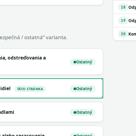
18
19
Kom
20
bezpečná / ostatná“ varianta.
ania, odstreďovania a
Ostatný
idiel
Ostatný
TÁTO STRÁNKA
adlami
Ostatný
 alebo spracovanie