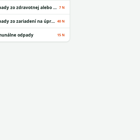
Odpady zo zdravotnej alebo veterinárnej starostlivosti alebo s nimi súvisiaceho výskumu okrem kuchynských a reštauračných odpadov
7 N
Odpady zo zariadení na úpravu odpadu
40 N
unálne odpady
15 N