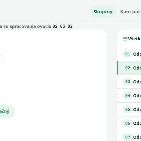
Skupiny
Kam pat
 zo spracovania ovocia
›
02 03 02
Všetk
01
Odp
02
03
Odp
04
Odp
05
pečný
06
07