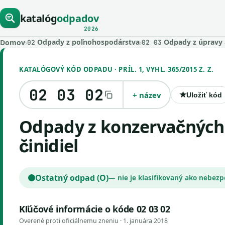
katalóg
odpadov
2026
Odpady z poľnohospodárstva
Odpady z úpravy a
Domov
›
›
02
02 03
KATALÓGOVÝ KÓD ODPADU · PRÍL. 1, VYHL. 365/2015 Z. Z.
02 03 02
+ název
★
Uložiť kód
odpady z konzervačných
činidiel
Ostatný odpad (O)
— nie je klasifikovaný ako nebez
Kľúčové informácie o kóde 02 03 02
Overené proti oficiálnemu zneniu ·
1. januára 2018