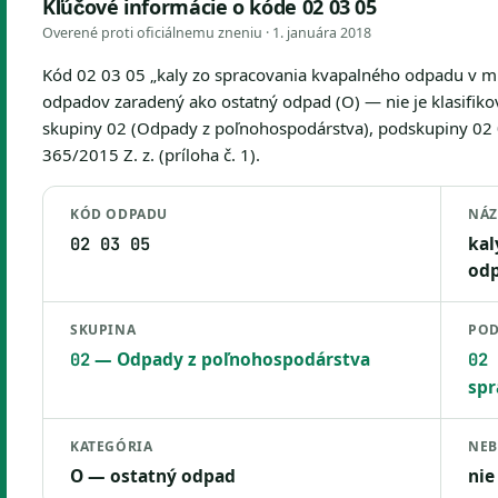
Kľúčové informácie o kóde 02 03 05
Overené proti oficiálnemu zneniu ·
1. januára 2018
Kód 02 03 05 „kaly zo spracovania kvapalného odpadu v mie
odpadov zaradený ako ostatný odpad (O) — nie je klasifiko
skupiny 02 (Odpady z poľnohospodárstva), podskupiny 02 0
365/2015 Z. z. (príloha č. 1).
KÓD ODPADU
NÁ
kal
02 03 05
odp
SKUPINA
POD
— Odpady z poľnohospodárstva
02
02 
spr
KATEGÓRIA
NEB
O — ostatný odpad
nie