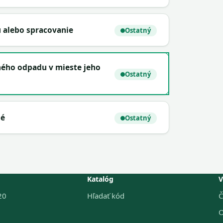
 alebo spracovanie
Ostatný
ného odpadu v mieste jeho
Ostatný
né
Ostatný
Katalóg
V
20
Hľadať kód
Č
O