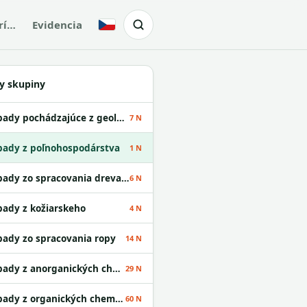
rí…
Evidencia
Česky
y skupiny
Odpady pochádzajúce z geologického prieskumu
7 N
ady z poľnohospodárstva
1 N
Odpady zo spracovania dreva a z výroby papiera
6 N
ady z kožiarskeho
4 N
ady zo spracovania ropy
14 N
Odpady z anorganických chemických procesov
29 N
Odpady z organických chemických procesov
60 N