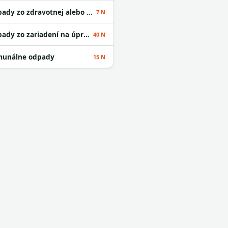
Odpady zo zdravotnej alebo veterinárnej starostlivosti alebo s nimi súvisiaceho výskumu okrem kuchynských a reštauračných odpadov
7 N
Odpady zo zariadení na úpravu odpadu
40 N
unálne odpady
15 N