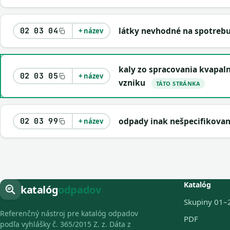
látky nevhodné na spotrebu
02 03 04
+ název
kaly zo spracovania kvapal
02 03 05
+ název
vzniku
TÁTO STRÁNKA
odpady inak nešpecifikova
02 03 99
+ název
Katalóg
katalóg
odpadov
Skupiny 01–
Referenčný nástroj pre katalóg odpadov
PDF
podľa vyhlášky č. 365/2015 Z. z. Dáta z