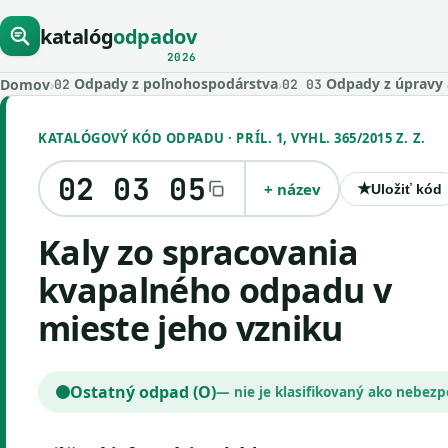
katalóg
odpadov
2026
Odpady z poľnohospodárstva
Odpady z úpravy a
Domov
›
›
02
02 03
KATALÓGOVÝ KÓD ODPADU · PRÍL. 1, VYHL. 365/2015 Z. Z.
02 03 05
+ název
★
Uložiť kód
kaly zo spracovania
kvapalného odpadu v
mieste jeho vzniku
Ostatný odpad (O)
— nie je klasifikovaný ako nebez