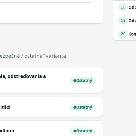
18
19
Kom
20
bezpečná / ostatná“ varianta.
ania, odstreďovania a
Ostatný
idiel
Ostatný
adlami
Ostatný