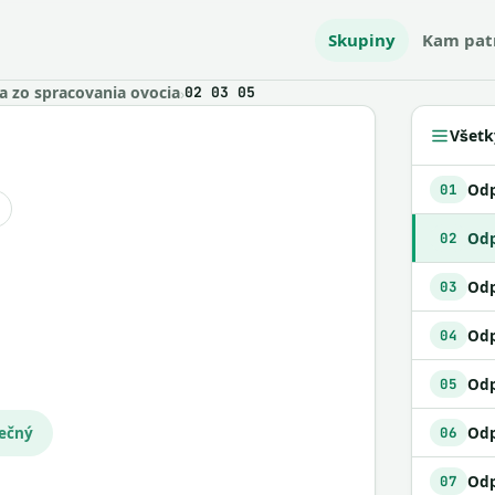
Skupiny
Kam pat
 zo spracovania ovocia
›
02 03 05
Všetk
01
Odp
02
03
Odp
04
Odp
05
pečný
06
07