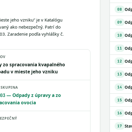
Odp
08
ste jeho vzniku“ je v Katalógu
09
vaný ako nebezpečný. Patrí do
3. Zaradenie podľa vyhlášky č.
Odp
10
11
ZOV
Odp
12
y zo spracovania kvapalného
adu v mieste jeho vzniku
13
14
SKUPINA
— Odpady z úpravy a zo
03
Odp
15
acovania ovocia
16
EZPEČNÝ
17