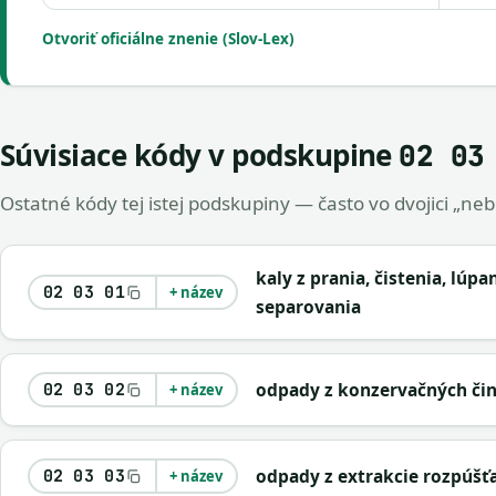
Otvoriť oficiálne znenie (Slov-Lex)
Súvisiace kódy v podskupine
02 03
Ostatné kódy tej istej podskupiny — často vo dvojici „ne
kaly z prania, čistenia, lúp
02 03 01
+ název
separovania
odpady z konzervačných čin
02 03 02
+ název
odpady z extrakcie rozpúšť
02 03 03
+ název