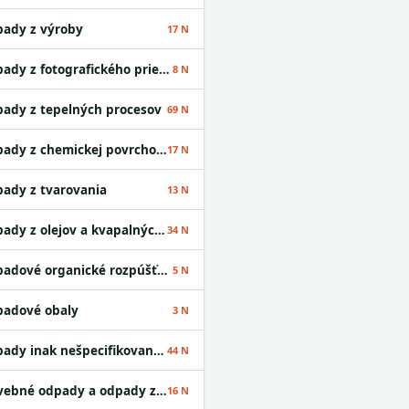
ady z výroby
17 N
Odpady z fotografického priemyslu
8 N
ady z tepelných procesov
69 N
Odpady z chemickej povrchovej úpravy kovov a nanášania kovov a iných materiálov; odpady z hydrometalurgie neželezných kovov
17 N
ady z tvarovania
13 N
Odpady z olejov a kvapalných palív okrem jedlých olejov a odpadov uvedených v skupinách 05 a 12
34 N
Odpadové organické rozpúšťadlá
5 N
adové obaly
3 N
Odpady inak nešpecifikované v tomto katalógu
44 N
Stavebné odpady a odpady z demolácií vrátane výkopovej zeminy z kontaminovaných miest
16 N