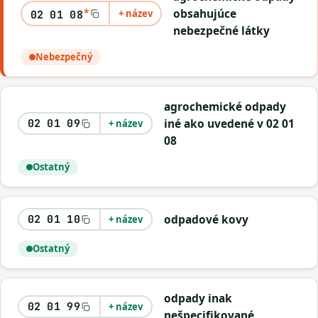
*
obsahujúce
+ název
02 01 08
nebezpečné látky
Nebezpečný
agrochemické odpady
iné ako uvedené v 02 01
02 01 09
+ název
08
Ostatný
odpadové kovy
02 01 10
+ název
Ostatný
odpady inak
02 01 99
+ název
nešpecifikované