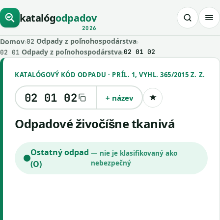
katalóg
odpadov
2026
Odpady z poľnohospodárstva
Domov
›
›
02
Odpady z poľnohospodárstva
›
02 01 02
02 01
KATALÓGOVÝ KÓD ODPADU · PRÍL. 1, VYHL. 365/2015 Z. Z.
02 01 02
+ název
★
Uložiť kód
odpadové živočíšne tkanivá
Ostatný odpad
— nie je klasifikovaný ako
(O)
nebezpečný