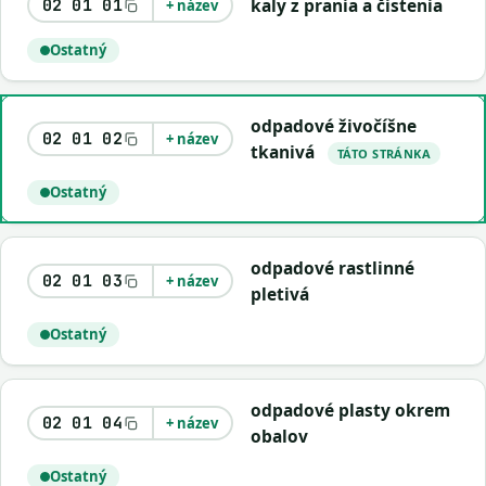
kaly z prania a čistenia
02 01 01
+ název
Ostatný
odpadové živočíšne
02 01 02
+ název
tkanivá
TÁTO STRÁNKA
Ostatný
odpadové rastlinné
02 01 03
+ název
pletivá
Ostatný
odpadové plasty okrem
02 01 04
+ název
obalov
Ostatný