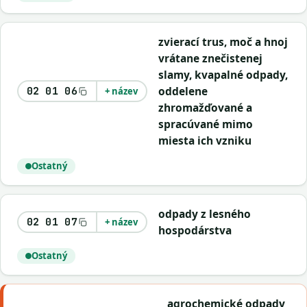
zvierací trus, moč a hnoj
vrátane znečistenej
slamy, kvapalné odpady,
oddelene
02 01 06
+ název
zhromažďované a
spracúvané mimo
miesta ich vzniku
Ostatný
odpady z lesného
02 01 07
+ název
hospodárstva
Ostatný
agrochemické odpady