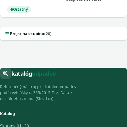
Ostatný
Prejsť na skupinu
(20)
katalóg
odpadov
Referenčný nástroj pre katalóg odpadov
podľa vyhlášky č. 365/2015 Z. z. Dáta z
oficiálneho znenia (Slov-Lex).
Katalóg
Skupiny 01–20