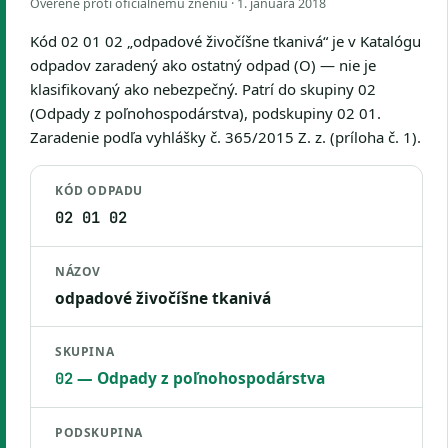
Overené proti oficiálnemu zneniu ·
1. januára 2018
Kód 02 01 02 „odpadové živočíšne tkanivá“ je v Katalógu
odpadov zaradený ako ostatný odpad (O) — nie je
klasifikovaný ako nebezpečný. Patrí do skupiny 02
(Odpady z poľnohospodárstva), podskupiny 02 01.
Zaradenie podľa vyhlášky č. 365/2015 Z. z. (príloha č. 1).
KÓD ODPADU
02 01 02
NÁZOV
odpadové živočíšne tkanivá
SKUPINA
— Odpady z poľnohospodárstva
02
PODSKUPINA