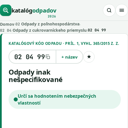
katalóg
odpadov
2026
Odpady z poľnohospodárstva
Domov
›
›
02
Odpady z cukrovarníckeho priemyslu
›
02 04 99
02 04
KATALÓGOVÝ KÓD ODPADU · PRÍL. 1, VYHL. 365/2015 Z. Z.
02 04 99
+ název
★
Uložiť kód
odpady inak
nešpecifikované
Určí sa hodnotením nebezpečných
vlastností