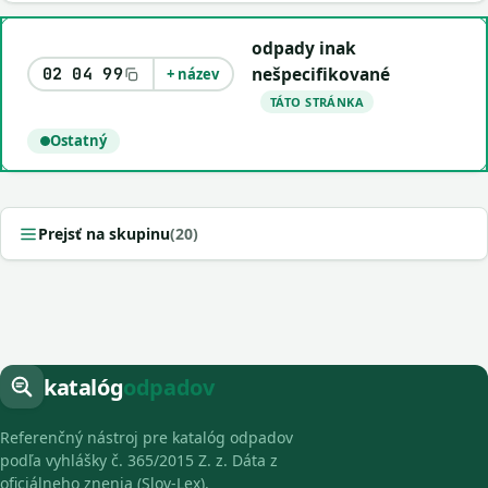
odpady inak
nešpecifikované
02 04 99
+ název
TÁTO STRÁNKA
Ostatný
Prejsť na skupinu
(20)
katalóg
odpadov
Referenčný nástroj pre katalóg odpadov
podľa vyhlášky č. 365/2015 Z. z. Dáta z
oficiálneho znenia (Slov-Lex).