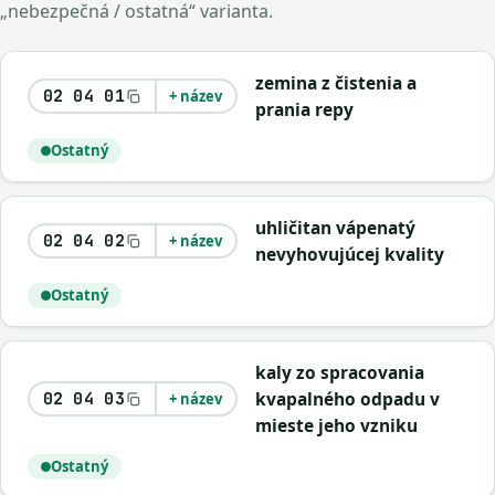
„nebezpečná / ostatná“ varianta.
zemina z čistenia a
02 04 01
+ název
prania repy
Ostatný
uhličitan vápenatý
02 04 02
+ název
nevyhovujúcej kvality
Ostatný
kaly zo spracovania
kvapalného odpadu v
02 04 03
+ název
mieste jeho vzniku
Ostatný