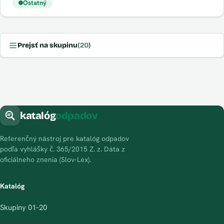
Ostatný
Prejsť na skupinu
(20)
katalóg
odpadov
Referenčný nástroj pre katalóg odpadov
podľa vyhlášky č. 365/2015 Z. z. Dáta z
oficiálneho znenia (Slov-Lex).
Katalóg
Skupiny 01–20