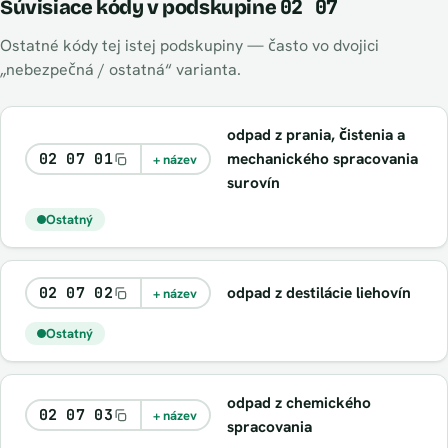
02 07
Súvisiace kódy v podskupine
Ostatné kódy tej istej podskupiny — často vo dvojici
„nebezpečná / ostatná“ varianta.
odpad z prania, čistenia a
mechanického spracovania
02 07 01
+ název
surovín
Ostatný
odpad z destilácie liehovín
02 07 02
+ název
Ostatný
odpad z chemického
02 07 03
+ název
spracovania