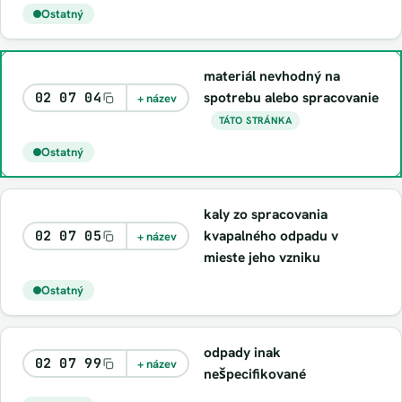
Ostatný
materiál nevhodný na
spotrebu alebo spracovanie
02 07 04
+ název
TÁTO STRÁNKA
Ostatný
kaly zo spracovania
kvapalného odpadu v
02 07 05
+ název
mieste jeho vzniku
Ostatný
odpady inak
02 07 99
+ název
nešpecifikované