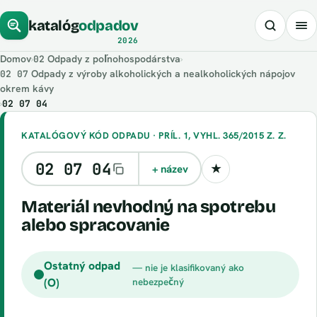
katalóg
odpadov
2026
Domov
›
Odpady z poľnohospodárstva
›
02
Odpady z výroby alkoholických a nealkoholických nápojov
02 07
okrem kávy
›
02 07 04
KATALÓGOVÝ KÓD ODPADU · PRÍL. 1, VYHL. 365/2015 Z. Z.
02 07 04
+ název
★
Uložiť kód
materiál nevhodný na spotrebu
alebo spracovanie
Ostatný odpad
— nie je klasifikovaný ako
(O)
nebezpečný