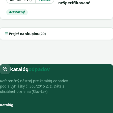
nešpecifikované
Ostatný
Prejsť na skupinu
(20)
katalóg
odpadov
Referenčný nástroj pre katalóg odpadov
podľa vyhlášky č. 365/2015 Z. z. Dáta z
oficiálneho znenia (Slov-Lex).
Katalóg