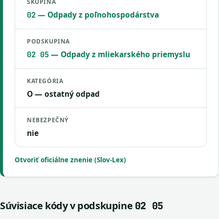
SKUPINA
— Odpady z poľnohospodárstva
02
PODSKUPINA
— Odpady z mliekarského priemyslu
02 05
KATEGÓRIA
O — ostatný odpad
NEBEZPEČNÝ
nie
Otvoriť oficiálne znenie (Slov-Lex)
Súvisiace kódy v podskupine
02 05