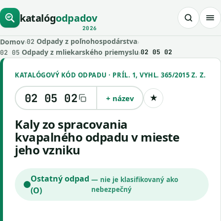
katalóg
odpadov
2026
Odpady z poľnohospodárstva
Domov
›
›
02
Odpady z mliekarského priemyslu
›
02 05 02
02 05
KATALÓGOVÝ KÓD ODPADU · PRÍL. 1, VYHL. 365/2015 Z. Z.
02 05 02
+ název
★
Uložiť kód
kaly zo spracovania
kvapalného odpadu v mieste
jeho vzniku
Ostatný odpad
— nie je klasifikovaný ako
(O)
nebezpečný