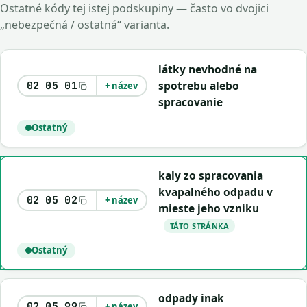
Ostatné kódy tej istej podskupiny — často vo dvojici
„nebezpečná / ostatná“ varianta.
látky nevhodné na
spotrebu alebo
02 05 01
+ název
spracovanie
Ostatný
kaly zo spracovania
kvapalného odpadu v
02 05 02
+ název
mieste jeho vzniku
TÁTO STRÁNKA
Ostatný
odpady inak
02 05 99
+ název