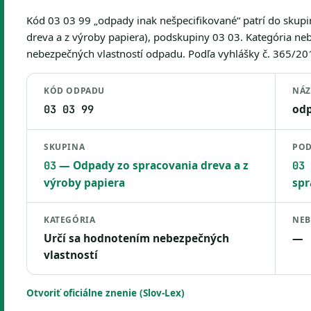
Kód 03 03 99 „odpady inak nešpecifikované“ patrí do skup
dreva a z výroby papiera), podskupiny 03 03. Kategória ne
nebezpečných vlastností odpadu. Podľa vyhlášky č. 365/2015 
KÓD ODPADU
NÁ
odp
03 03 99
SKUPINA
POD
— Odpady zo spracovania dreva a z
03
03 
výroby papiera
spr
KATEGÓRIA
NEB
Určí sa hodnotením nebezpečných
—
vlastností
Otvoriť oficiálne znenie (Slov-Lex)