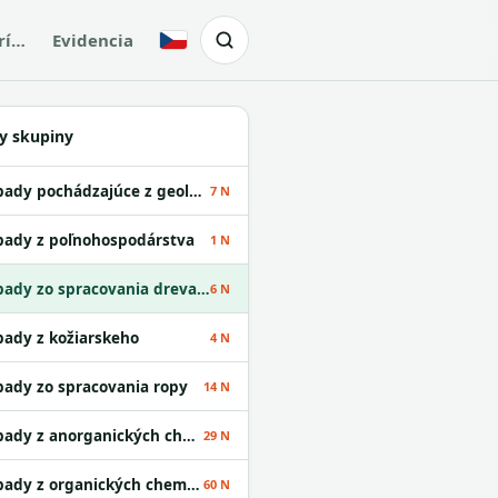
rí…
Evidencia
Česky
y skupiny
Odpady pochádzajúce z geologického prieskumu
7 N
ady z poľnohospodárstva
1 N
Odpady zo spracovania dreva a z výroby papiera
6 N
ady z kožiarskeho
4 N
ady zo spracovania ropy
14 N
Odpady z anorganických chemických procesov
29 N
Odpady z organických chemických procesov
60 N