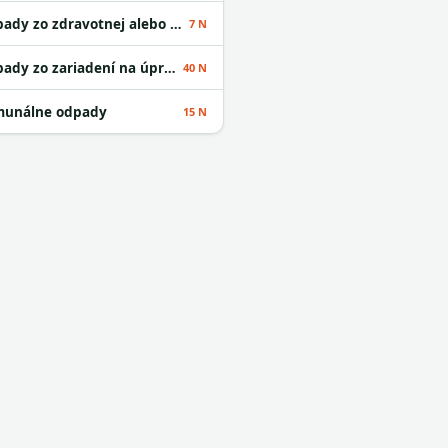
Odpady zo zdravotnej alebo veterinárnej starostlivosti alebo s nimi súvisiaceho výskumu okrem kuchynských a reštauračných odpadov
7 N
Odpady zo zariadení na úpravu odpadu
40 N
unálne odpady
15 N