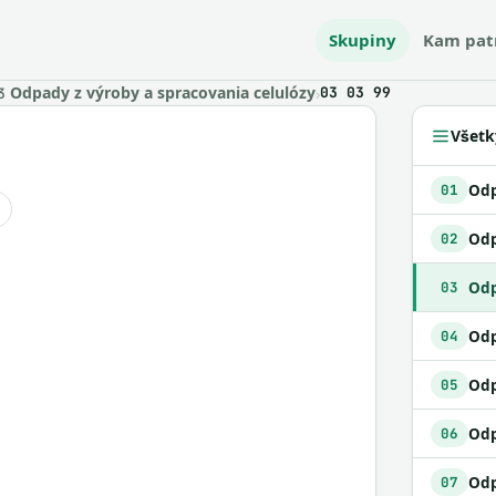
Skupiny
Kam pat
Odpady z výroby a spracovania celulózy
›
03 03 99
3
Všetk
01
Odp
02
03
Odp
04
Odp
05
06
07