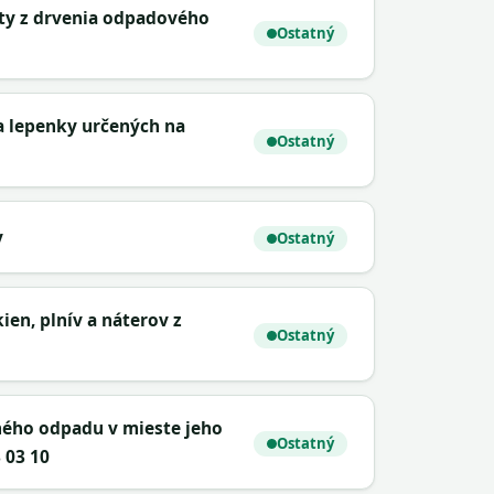
y z drvenia odpadového
Ostatný
a lepenky určených na
Ostatný
y
Ostatný
kien, plnív a náterov z
Ostatný
ného odpadu v mieste jeho
Ostatný
 03 10