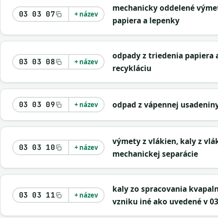
mechanicky oddelené výmet
03 03 07
+ název
papiera a lepenky
odpady z triedenia papiera 
03 03 08
+ název
recykláciu
odpad z vápennej usadenin
03 03 09
+ název
výmety z vlákien, kaly z vlá
03 03 10
+ název
mechanickej separácie
kaly zo spracovania kvapal
03 03 11
+ název
vzniku iné ako uvedené v 03