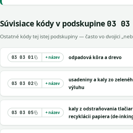
Súvisiace kódy v podskupine
03 03
Ostatné kódy tej istej podskupiny — často vo dvojici „ne
odpadová kôra a drevo
03 03 01
+ název
usadeniny a kaly zo zelenéh
03 03 02
+ název
výluhu
kaly z odstraňovania tlačiar
03 03 05
+ název
recyklácii papiera (de-inkin