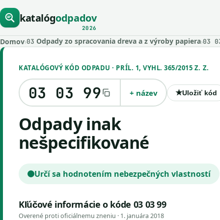
katalóg
odpadov
2026
Odpady zo spracovania dreva a z výroby papiera
Domov
›
›
03
03 0
KATALÓGOVÝ KÓD ODPADU · PRÍL. 1, VYHL. 365/2015 Z. Z.
03 03 99
+ název
★
Uložiť kód
odpady inak
nešpecifikované
Určí sa hodnotením nebezpečných vlastností
Kľúčové informácie o kóde 03 03 99
Overené proti oficiálnemu zneniu ·
1. januára 2018