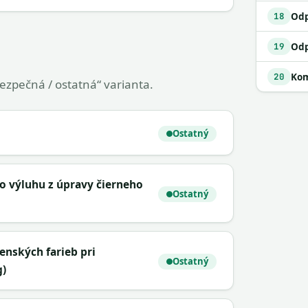
18
19
Kom
20
bezpečná / ostatná“ varianta.
Ostatný
o výluhu z úpravy čierneho
Ostatný
enských farieb pri
Ostatný
g)