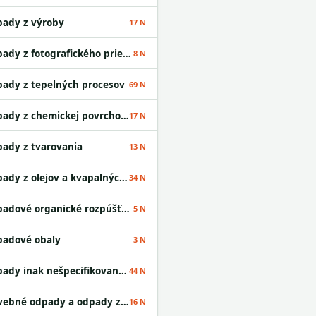
ady z výroby
17 N
Odpady z fotografického priemyslu
8 N
ady z tepelných procesov
69 N
Odpady z chemickej povrchovej úpravy kovov a nanášania kovov a iných materiálov; odpady z hydrometalurgie neželezných kovov
17 N
ady z tvarovania
13 N
Odpady z olejov a kvapalných palív okrem jedlých olejov a odpadov uvedených v skupinách 05 a 12
34 N
Odpadové organické rozpúšťadlá
5 N
adové obaly
3 N
Odpady inak nešpecifikované v tomto katalógu
44 N
Stavebné odpady a odpady z demolácií vrátane výkopovej zeminy z kontaminovaných miest
16 N