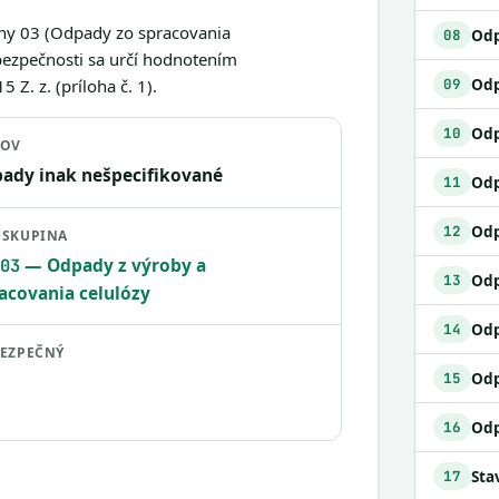
iny 03 (Odpady zo spracovania
Odp
08
bezpečnosti sa určí hodnotením
Z. z. (príloha č. 1).
09
Odp
10
ZOV
ady inak nešpecifikované
11
Odp
12
SKUPINA
— Odpady z výroby a
03
13
acovania celulózy
14
EZPEČNÝ
Odp
15
16
17