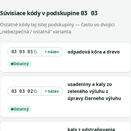
Súvisiace kódy v podskupine
03 03
Ostatné kódy tej istej podskupiny — často vo dvojici
„nebezpečná / ostatná“ varianta.
odpadová kôra a drevo
03 03 01
+ název
Ostatný
usadeniny a kaly zo
zeleného výluhu z
03 03 02
+ název
úpravy čierneho výluhu
Ostatný
kaly z odstraňovania