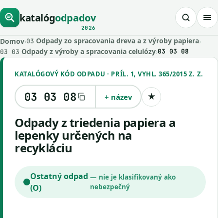
katalóg
odpadov
2026
Odpady zo spracovania dreva a z výroby papiera
Domov
›
›
03
Odpady z výroby a spracovania celulózy
›
03 03 08
03 03
KATALÓGOVÝ KÓD ODPADU · PRÍL. 1, VYHL. 365/2015 Z. Z.
03 03 08
+ název
★
Uložiť kód
odpady z triedenia papiera a
lepenky určených na
recykláciu
Ostatný odpad
— nie je klasifikovaný ako
(O)
nebezpečný