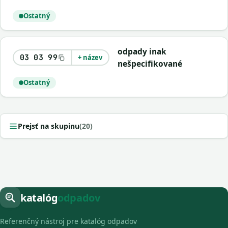
Ostatný
odpady inak
03 03 99
+ název
nešpecifikované
Ostatný
Prejsť na skupinu
(20)
katalóg
odpadov
Referenčný nástroj pre katalóg odpadov