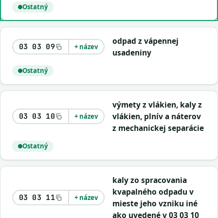
Ostatný
odpad z vápennej
03 03 09
+ název
usadeniny
Ostatný
výmety z vlákien, kaly z
vlákien, plnív a náterov
03 03 10
+ název
z mechanickej separácie
Ostatný
kaly zo spracovania
kvapalného odpadu v
03 03 11
+ název
mieste jeho vzniku iné
ako uvedené v 03 03 10