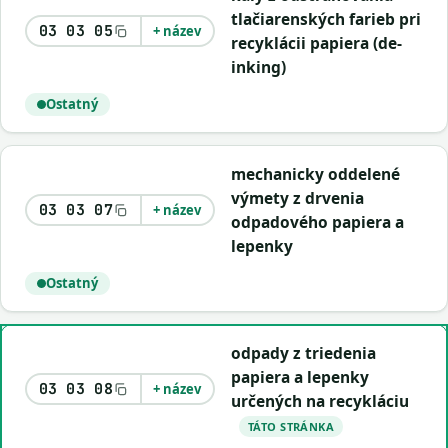
tlačiarenských farieb pri
03 03 05
+ název
recyklácii papiera (de-
inking)
Ostatný
mechanicky oddelené
výmety z drvenia
03 03 07
+ název
odpadového papiera a
lepenky
Ostatný
odpady z triedenia
papiera a lepenky
03 03 08
+ název
určených na recykláciu
TÁTO STRÁNKA