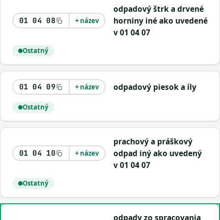
odpadový štrk a drvené
horniny iné ako uvedené
01 04 08
+ název
v 01 04 07
Ostatný
odpadový piesok a íly
01 04 09
+ název
Ostatný
prachový a práškový
odpad iný ako uvedený
01 04 10
+ název
v 01 04 07
Ostatný
odpady zo spracovania