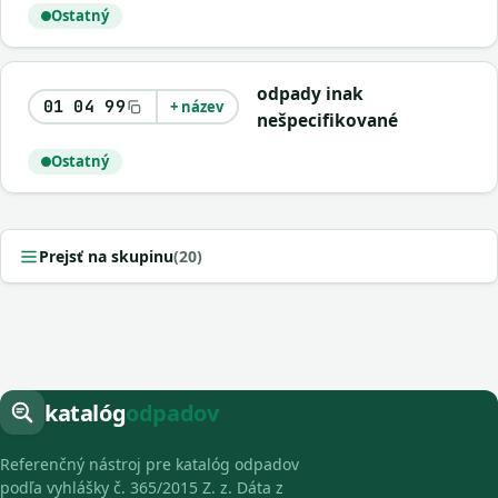
Ostatný
odpady inak
01 04 99
+ název
nešpecifikované
Ostatný
Prejsť na skupinu
(20)
katalóg
odpadov
Referenčný nástroj pre katalóg odpadov
podľa vyhlášky č. 365/2015 Z. z. Dáta z