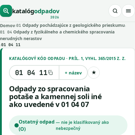
katalóg
odpadov
2026
Odpady pochádzajúce z geologického prieskumu
Domov
›
›
01
Odpady z fyzikálneho a chemického spracovania
01 04
nerudných nerastov
›
01 04 11
KATALÓGOVÝ KÓD ODPADU · PRÍL. 1, VYHL. 365/2015 Z. Z.
01 04 11
+ název
★
Uložiť kód
odpady zo spracovania
potaše a kamennej soli iné
ako uvedené v 01 04 07
Ostatný odpad
— nie je klasifikovaný ako
(O)
nebezpečný