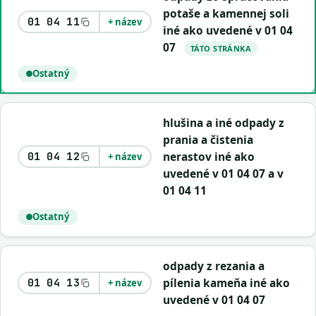
potaše a kamennej soli
01 04 11
+ název
iné ako uvedené v 01 04
07
TÁTO STRÁNKA
Ostatný
hlušina a iné odpady z
prania a čistenia
nerastov iné ako
01 04 12
+ název
uvedené v 01 04 07 a v
01 04 11
Ostatný
odpady z rezania a
pílenia kameňa iné ako
01 04 13
+ název
uvedené v 01 04 07