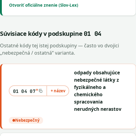
Otvoriť oficiálne znenie (Slov-Lex)
Súvisiace kódy v podskupine
01 04
Ostatné kódy tej istej podskupiny — často vo dvojici
„nebezpečná / ostatná“ varianta.
odpady obsahujúce
nebezpečné látky z
fyzikálneho a
*
+ název
01 04 07
chemického
spracovania
nerudných nerastov
Nebezpečný