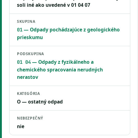
soli iné ako uvedené v 01 04 07
SKUPINA
— Odpady pochádzajúce z geologického
01
prieskumu
PODSKUPINA
— Odpady z fyzikálneho a
01 04
chemického spracovania nerudných
nerastov
KATEGÓRIA
O — ostatný odpad
NEBEZPEČNÝ
nie