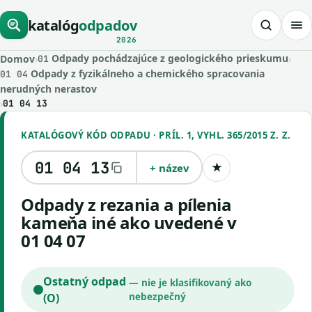
katalóg
odpadov
2026
Odpady pochádzajúce z geologického prieskumu
Domov
›
›
01
Odpady z fyzikálneho a chemického spracovania
01 04
nerudných nerastov
›
01 04 13
KATALÓGOVÝ KÓD ODPADU · PRÍL. 1, VYHL. 365/2015 Z. Z.
01 04 13
+ název
★
Uložiť kód
odpady z rezania a pílenia
kameňa iné ako uvedené v
01 04 07
Ostatný odpad
— nie je klasifikovaný ako
(O)
nebezpečný