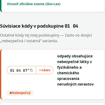
Otvoriť oficiálne znenie (Slov-Lex)
Súvisiace kódy v podskupine
01 04
Ostatné kódy tej istej podskupiny — často vo dvojici
„nebezpečná / ostatná“ varianta.
odpady obsahujúce
nebezpečné látky z
fyzikálneho a
*
+ název
01 04 07
chemického
spracovania
nerudných nerastov
Nebezpečný