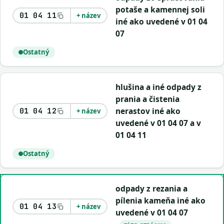
potaše a kamennej soli
01 04 11
+ název
iné ako uvedené v 01 04
07
Ostatný
hlušina a iné odpady z
prania a čistenia
nerastov iné ako
01 04 12
+ název
uvedené v 01 04 07 a v
01 04 11
Ostatný
odpady z rezania a
pílenia kameňa iné ako
01 04 13
+ název
uvedené v 01 04 07