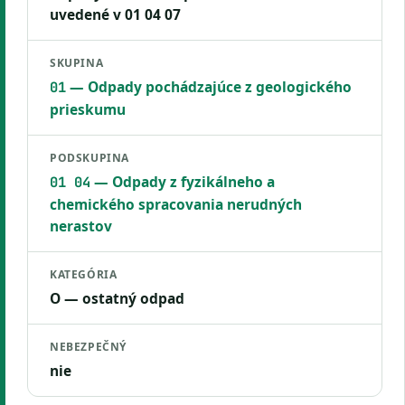
uvedené v 01 04 07
SKUPINA
— Odpady pochádzajúce z geologického
01
prieskumu
PODSKUPINA
— Odpady z fyzikálneho a
01 04
chemického spracovania nerudných
nerastov
KATEGÓRIA
O — ostatný odpad
NEBEZPEČNÝ
nie