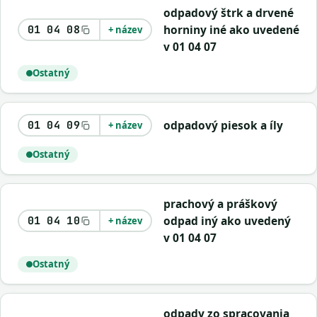
odpadový štrk a drvené
horniny iné ako uvedené
01 04 08
+ název
v 01 04 07
Ostatný
odpadový piesok a íly
01 04 09
+ název
Ostatný
prachový a práškový
odpad iný ako uvedený
01 04 10
+ název
v 01 04 07
Ostatný
odpady zo spracovania