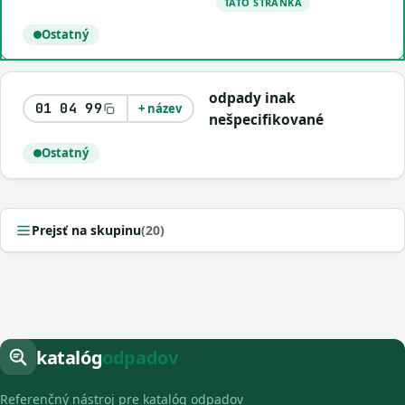
TÁTO STRÁNKA
Ostatný
odpady inak
01 04 99
+ název
nešpecifikované
Ostatný
Prejsť na skupinu
(20)
katalóg
odpadov
Referenčný nástroj pre katalóg odpadov