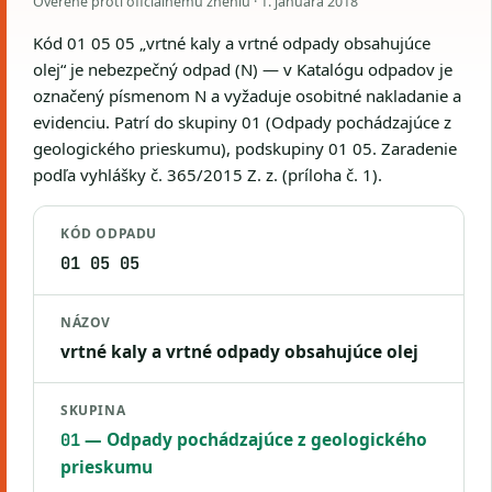
Overené proti oficiálnemu zneniu ·
1. januára 2018
Kód 01 05 05 „vrtné kaly a vrtné odpady obsahujúce
olej“ je nebezpečný odpad (N) — v Katalógu odpadov je
označený písmenom N a vyžaduje osobitné nakladanie a
evidenciu. Patrí do skupiny 01 (Odpady pochádzajúce z
geologického prieskumu), podskupiny 01 05. Zaradenie
podľa vyhlášky č. 365/2015 Z. z. (príloha č. 1).
KÓD ODPADU
01 05 05
NÁZOV
vrtné kaly a vrtné odpady obsahujúce olej
SKUPINA
— Odpady pochádzajúce z geologického
01
prieskumu