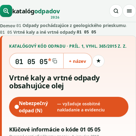
katalóg
odpadov
2026
Odpady pochádzajúce z geologického prieskumu
Domov
›
›
01
Vrtné kaly a iné vrtné odpady
›
01 05 05
01 05
KATALÓGOVÝ KÓD ODPADU · PRÍL. 1, VYHL. 365/2015 Z. Z.
*
01 05 05
+ název
★
Uložiť kód
vrtné kaly a vrtné odpady
obsahujúce olej
Nebezpečný
— vyžaduje osobitné
odpad (N)
nakladanie a evidenciu
Kľúčové informácie o kóde 01 05 05