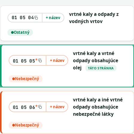
vrtné kaly a odpady z
01 05 04
+ název
vodných vrtov
Ostatný
vrtné kaly a vrtné
*
odpady obsahujúce
+ název
01 05 05
olej
TÁTO STRÁNKA
Nebezpečný
vrtné kaly a iné vrtné
*
odpady obsahujúce
+ název
01 05 06
nebezpečné látky
Nebezpečný