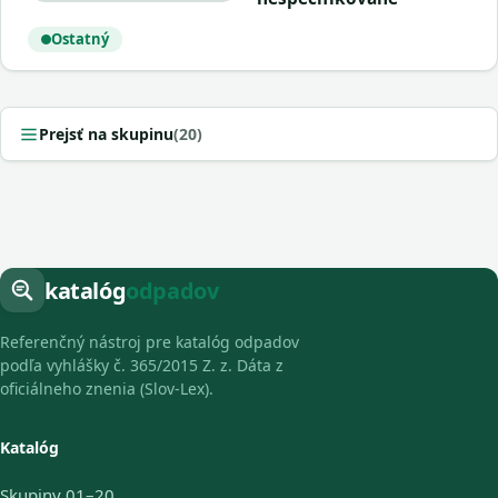
Ostatný
Prejsť na skupinu
(20)
katalóg
odpadov
Referenčný nástroj pre katalóg odpadov
podľa vyhlášky č. 365/2015 Z. z. Dáta z
oficiálneho znenia (Slov-Lex).
Katalóg
Skupiny 01–20