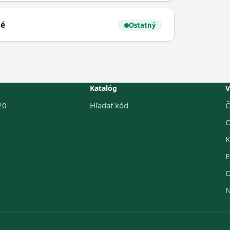
né
Ostatný
Katalóg
V
20
Hľadať kód
Č
O
K
E
O
N