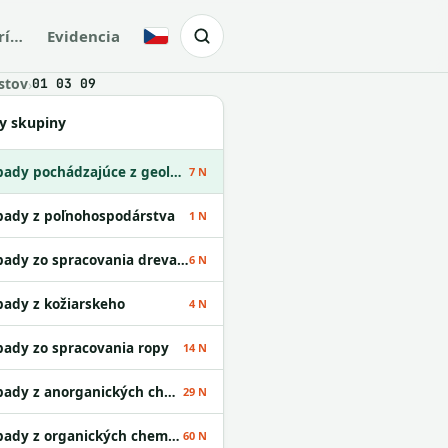
rí…
Evidencia
Česky
stov
›
01 03 09
y skupiny
Odpady pochádzajúce z geologického prieskumu
7 N
ady z poľnohospodárstva
1 N
Odpady zo spracovania dreva a z výroby papiera
6 N
ady z kožiarskeho
4 N
ady zo spracovania ropy
14 N
Odpady z anorganických chemických procesov
29 N
Odpady z organických chemických procesov
60 N