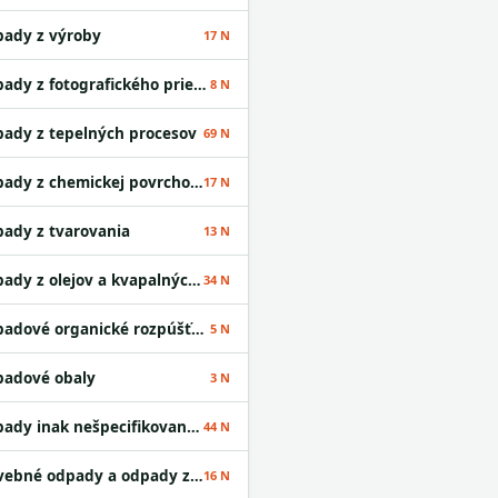
ady z výroby
17 N
Odpady z fotografického priemyslu
8 N
ady z tepelných procesov
69 N
Odpady z chemickej povrchovej úpravy kovov a nanášania kovov a iných materiálov; odpady z hydrometalurgie neželezných kovov
17 N
ady z tvarovania
13 N
Odpady z olejov a kvapalných palív okrem jedlých olejov a odpadov uvedených v skupinách 05 a 12
34 N
Odpadové organické rozpúšťadlá
5 N
adové obaly
3 N
Odpady inak nešpecifikované v tomto katalógu
44 N
Stavebné odpady a odpady z demolácií vrátane výkopovej zeminy z kontaminovaných miest
16 N