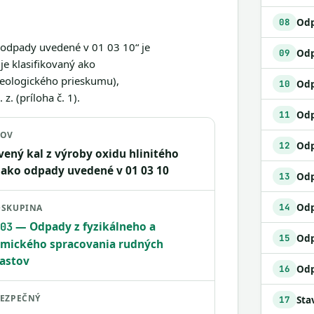
Odp
08
o odpady uvedené v 01 03 10“ je
09
e klasifikovaný ako
geologického prieskumu),
Odp
10
. (príloha č. 1).
11
ZOV
Odp
12
vený kal z výroby oxidu hlinitého
 ako odpady uvedené v 01 03 10
13
14
SKUPINA
— Odpady z fyzikálneho a
03
Odp
15
mického spracovania rudných
astov
16
EZPEČNÝ
17