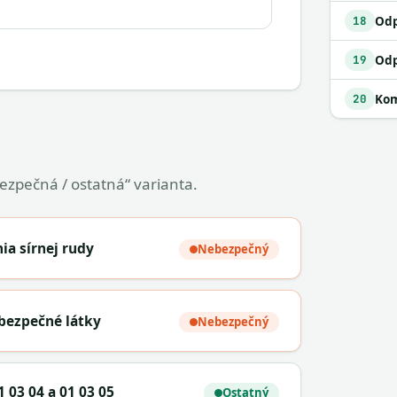
18
19
Kom
20
bezpečná / ostatná“ varianta.
ia sírnej rudy
Nebezpečný
ebezpečné látky
Nebezpečný
 03 04 a 01 03 05
Ostatný