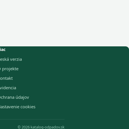
iac
eská verzia
 projekte
ontakt
videncia
chrana údajov
astavenie cookies
© 2026 katalog-odpadov.sk