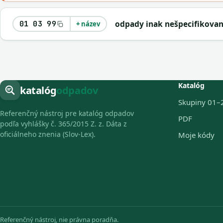
odpady inak nešpecifikova
01 03 99
+ název
Katalóg
katalóg
odpadov
Skupiny 01–
Referenčný nástroj pre katalóg odpadov
PDF
podľa vyhlášky č. 365/2015 Z. z. Dáta z
oficiálneho znenia (Slov-Lex).
Moje kódy
Referenčný nástroj, nie právna poradňa.