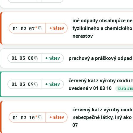
iné odpady obsahujúce ne
*
fyzikálneho a chemického
+ název
01 03 07
nerastov
prachový a práškový odpad 
01 03 08
+ název
červený kal z výroby oxidu 
01 03 09
+ název
uvedené v 01 03 10
TÁTO ST
červený kal z výroby oxid
*
nebezpečné látky, iný ako
+ název
01 03 10
07