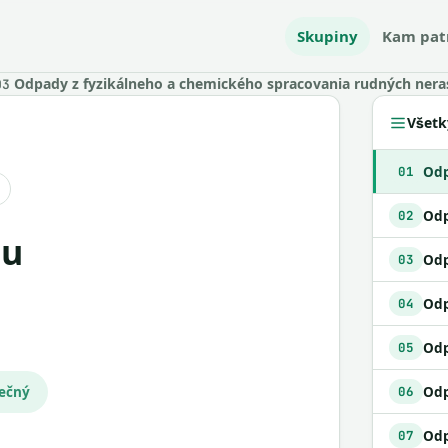
Skupiny
Kam pat
Odpady z fyzikálneho a chemického spracovania rudných nera
03
Všetk
01
Odp
02
03
Odp
04
Odp
05
pečný
06
07