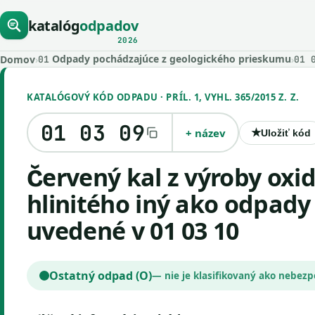
katalóg
odpadov
2026
Odpady pochádzajúce z geologického prieskumu
Domov
›
›
01
01 
KATALÓGOVÝ KÓD ODPADU · PRÍL. 1, VYHL. 365/2015 Z. Z.
01 03 09
+ název
★
Uložiť kód
červený kal z výroby oxidu
hlinitého iný ako odpady
uvedené v 01 03 10
Ostatný odpad (O)
— nie je klasifikovaný ako nebez