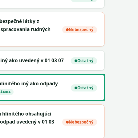
bezpečné látky z
 spracovania rudných
Nebezpečný
iný ako uvedený v 01 03 07
Ostatný
hlinitého iný ako odpady
Ostatný
RÁNKA
u hlinitého obsahujúci
 odpad uvedený v 01 03
Nebezpečný