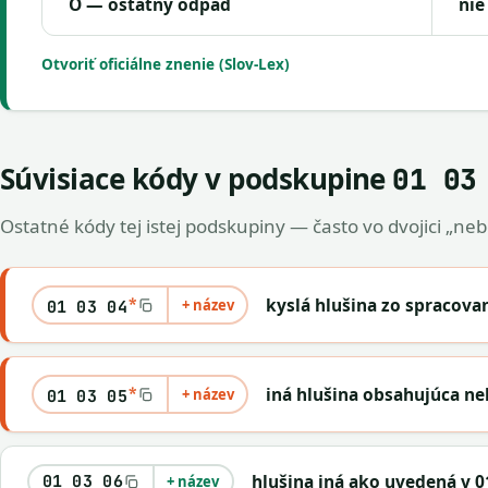
O — ostatný odpad
nie
Otvoriť oficiálne znenie (Slov-Lex)
Súvisiace kódy v podskupine
01 03
Ostatné kódy tej istej podskupiny — často vo dvojici „ne
*
kyslá hlušina zo spracovan
+ název
01 03 04
*
iná hlušina obsahujúca n
+ název
01 03 05
hlušina iná ako uvedená v 01
01 03 06
+ název