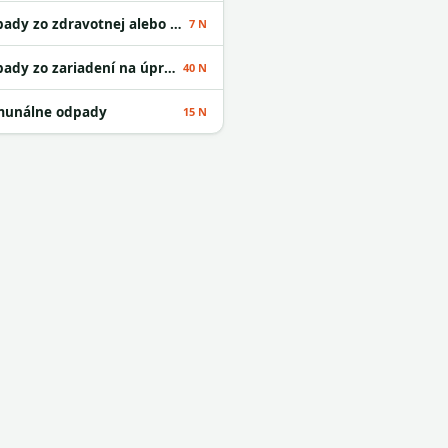
Odpady zo zdravotnej alebo veterinárnej starostlivosti alebo s nimi súvisiaceho výskumu okrem kuchynských a reštauračných odpadov
7 N
Odpady zo zariadení na úpravu odpadu
40 N
unálne odpady
15 N