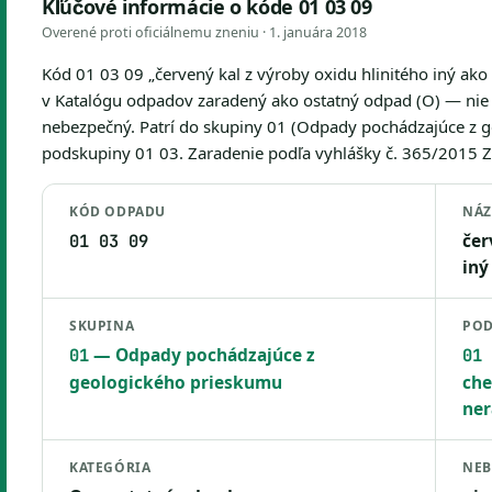
Kľúčové informácie o kóde 01 03 09
Overené proti oficiálnemu zneniu ·
1. januára 2018
Kód 01 03 09 „červený kal z výroby oxidu hlinitého iný ak
v Katalógu odpadov zaradený ako ostatný odpad (O) — nie j
nebezpečný. Patrí do skupiny 01 (Odpady pochádzajúce z 
podskupiny 01 03. Zaradenie podľa vyhlášky č. 365/2015 Z. z
KÓD ODPADU
NÁ
čer
01 03 09
iný
SKUPINA
POD
— Odpady pochádzajúce z
01
01 
geologického prieskumu
che
ner
KATEGÓRIA
NEB