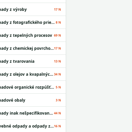
ady z výroby
17 N
Odpady z fotografického priemyslu
8 N
ady z tepelných procesov
69 N
Odpady z chemickej povrchovej úpravy kovov a nanášania kovov a iných materiálov; odpady z hydrometalurgie neželezných kovov
17 N
ady z tvarovania
13 N
Odpady z olejov a kvapalných palív okrem jedlých olejov a odpadov uvedených v skupinách 05 a 12
34 N
Odpadové organické rozpúšťadlá
5 N
adové obaly
3 N
Odpady inak nešpecifikované v tomto katalógu
44 N
Stavebné odpady a odpady z demolácií vrátane výkopovej zeminy z kontaminovaných miest
16 N