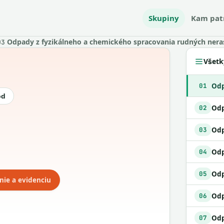
Skupiny
Kam pat
Odpady z fyzikálneho a chemického spracovania rudných nera
03
Všetk
01
ód
Odp
02
03
Odp
04
Odp
05
nie a evidenciu
06
07