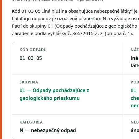
Kód 01 03 05 „iná hlušina obsahujúca nebezpečné látky“ j
Katalógu odpadov je označený písmenom N a vyžaduje osob
Patrí do skupiny 01 (Odpady pochádzajúce z geologického
Zaradenie podľa vyhlášky č. 365/2015 Z. z. (príloha č. 1).
KÓD ODPADU
NÁ
iná
01 03 05
lát
SKUPINA
POD
— Odpady pochádzajúce z
01
01 
geologického prieskumu
che
ner
KATEGÓRIA
NEB
N — nebezpečný odpad
án