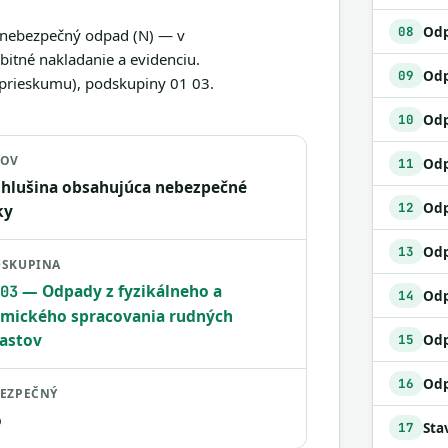
Odp
08
e nebezpečný odpad (N) — v
itné nakladanie a evidenciu.
09
 prieskumu), podskupiny 01 03.
Odp
10
ZOV
11
 hlušina obsahujúca nebezpečné
Odp
12
ky
13
SKUPINA
— Odpady z fyzikálneho a
03
14
mického spracovania rudných
astov
Odp
15
16
EZPEČNÝ
o
17