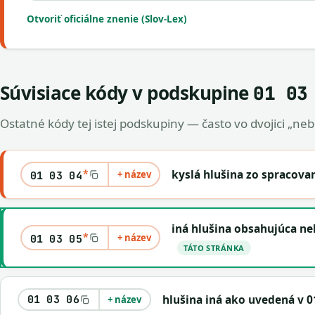
Otvoriť oficiálne znenie (Slov-Lex)
Súvisiace kódy v podskupine
01 03
Ostatné kódy tej istej podskupiny — často vo dvojici „ne
*
kyslá hlušina zo spracovan
+ název
01 03 04
iná hlušina obsahujúca n
*
+ název
01 03 05
TÁTO STRÁNKA
hlušina iná ako uvedená v 01
01 03 06
+ název