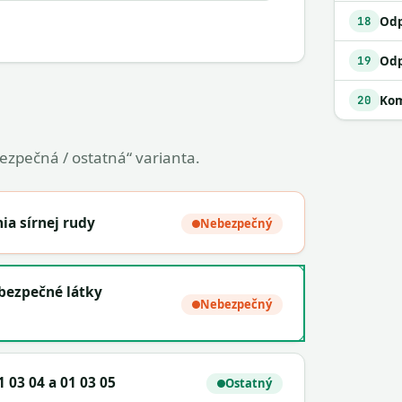
18
19
Kom
20
bezpečná / ostatná“ varianta.
ia sírnej rudy
Nebezpečný
ebezpečné látky
Nebezpečný
 03 04 a 01 03 05
Ostatný