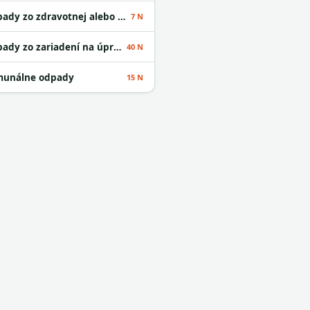
Odpady zo zdravotnej alebo veterinárnej starostlivosti alebo s nimi súvisiaceho výskumu okrem kuchynských a reštauračných odpadov
7 N
Odpady zo zariadení na úpravu odpadu
40 N
unálne odpady
15 N