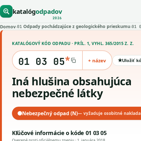
katalóg
odpadov
2026
Odpady pochádzajúce z geologického prieskumu
Domov
›
›
01
01 
KATALÓGOVÝ KÓD ODPADU · PRÍL. 1, VYHL. 365/2015 Z. Z.
*
01 03 05
+ název
★
Uložiť k
iná hlušina obsahujúca
nebezpečné látky
Nebezpečný odpad (N)
— vyžaduje osobitné naklada
Kľúčové informácie o kóde 01 03 05
Overené proti oficiálnemu zneniu ·
1. januára 2018