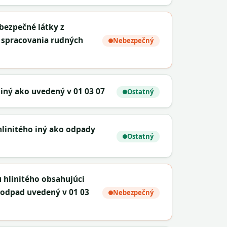
bezpečné látky z
 spracovania rudných
Nebezpečný
iný ako uvedený v 01 03 07
Ostatný
hlinitého iný ako odpady
Ostatný
u hlinitého obsahujúci
 odpad uvedený v 01 03
Nebezpečný