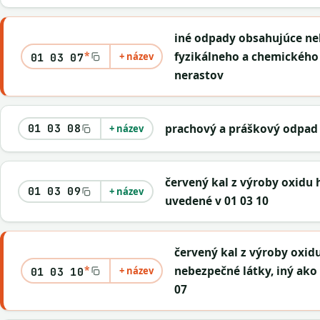
iné odpady obsahujúce ne
*
fyzikálneho a chemického
+ název
01 03 07
nerastov
prachový a práškový odpad 
01 03 08
+ název
červený kal z výroby oxidu 
01 03 09
+ název
uvedené v 01 03 10
červený kal z výroby oxid
*
nebezpečné látky, iný ako
+ název
01 03 10
07