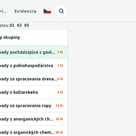
rí…
Evidencia
Česky
stov
›
01 03 05
y skupiny
Odpady pochádzajúce z geologického prieskumu
7 N
ady z poľnohospodárstva
1 N
Odpady zo spracovania dreva a z výroby papiera
6 N
ady z kožiarskeho
4 N
ady zo spracovania ropy
14 N
Odpady z anorganických chemických procesov
29 N
Odpady z organických chemických procesov
60 N