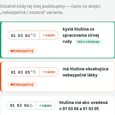
Ostatné kódy tej istej podskupiny — často vo dvojici
„nebezpečná / ostatná“ varianta.
kyslá hlušina zo
*
spracovania sírnej
+ název
01 03 04
rudy
TÁTO STRÁNKA
Nebezpečný
iná hlušina obsahujúca
*
+ název
01 03 05
nebezpečné látky
Nebezpečný
hlušina iná ako uvedená
01 03 06
+ název
v 01 03 04 a 01 03 05