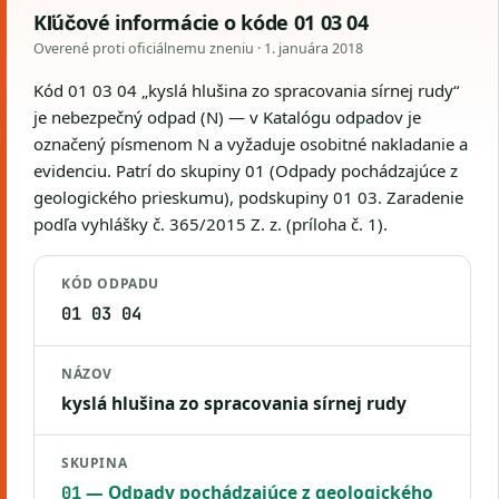
Kľúčové informácie o kóde 01 03 04
Overené proti oficiálnemu zneniu ·
1. januára 2018
Kód 01 03 04 „kyslá hlušina zo spracovania sírnej rudy“
je nebezpečný odpad (N) — v Katalógu odpadov je
označený písmenom N a vyžaduje osobitné nakladanie a
evidenciu. Patrí do skupiny 01 (Odpady pochádzajúce z
geologického prieskumu), podskupiny 01 03. Zaradenie
podľa vyhlášky č. 365/2015 Z. z. (príloha č. 1).
KÓD ODPADU
01 03 04
NÁZOV
kyslá hlušina zo spracovania sírnej rudy
SKUPINA
— Odpady pochádzajúce z geologického
01