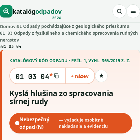
katalóg
odpadov
2026
Odpady pochádzajúce z geologického prieskumu
Domov
›
›
01
Odpady z fyzikálneho a chemického spracovania rudných
01 03
nerastov
›
01 03 04
KATALÓGOVÝ KÓD ODPADU · PRÍL. 1, VYHL. 365/2015 Z. Z.
*
01 03 04
+ název
★
Uložiť kód
kyslá hlušina zo spracovania
sírnej rudy
Nebezpečný
— vyžaduje osobitné
odpad (N)
nakladanie a evidenciu