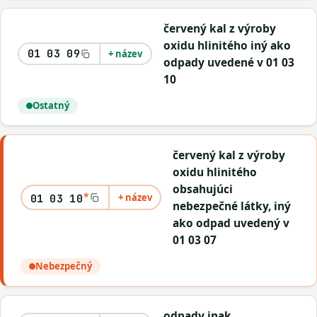
červený kal z výroby
oxidu hlinitého iný ako
01 03 09
+ název
odpady uvedené v 01 03
10
Ostatný
červený kal z výroby
oxidu hlinitého
obsahujúci
*
+ název
01 03 10
nebezpečné látky, iný
ako odpad uvedený v
01 03 07
Nebezpečný
odpady inak