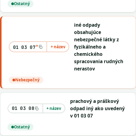
Ostatný
iné odpady
obsahujúce
nebezpečné látky z
*
fyzikálneho a
+ název
01 03 07
chemického
spracovania rudných
nerastov
Nebezpečný
prachový a práškový
odpad iný ako uvedený
01 03 08
+ název
v 01 03 07
Ostatný