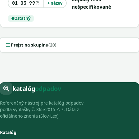
01 03 99
+ název
nešpecifikované
Ostatný
Prejsť na skupinu
(20)
katalóg
odpadov
Referenčný nástroj pre katalóg odpadov
podľa vyhlášky č. 365/2015 Z. z. Dáta z
oficiálneho znenia (Slov-Lex).
Katalóg