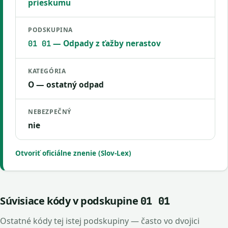
prieskumu
PODSKUPINA
— Odpady z ťažby nerastov
01 01
KATEGÓRIA
O — ostatný odpad
NEBEZPEČNÝ
nie
Otvoriť oficiálne znenie (Slov-Lex)
Súvisiace kódy v podskupine
01 01
Ostatné kódy tej istej podskupiny — často vo dvojici