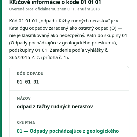
Kľúčové informácie o kóde 01 01 01
Overené proti oficiálnemu zneniu ·
1. januára 2018
Kód 01 01 01 „odpad z ťažby rudných nerastov“ je v
Katalógu odpadov zaradený ako ostatný odpad (O) —
nie je klasifikovaný ako nebezpečný. Patrí do skupiny 01
(Odpady pochádzajúce z geologického prieskumu),
podskupiny 01 01. Zaradenie podľa vyhlášky č.
365/2015 Z. z. (príloha č. 1).
KÓD ODPADU
01 01 01
NÁZOV
odpad z ťažby rudných nerastov
SKUPINA
— Odpady pochádzajúce z geologického
01