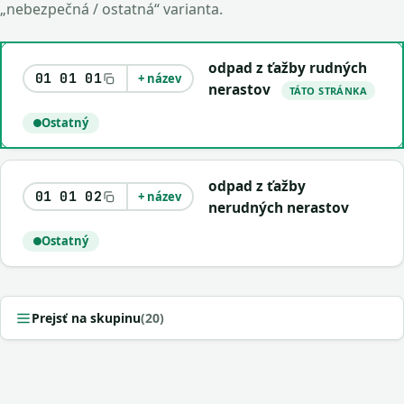
„nebezpečná / ostatná“ varianta.
odpad z ťažby rudných
01 01 01
+ název
nerastov
TÁTO STRÁNKA
Ostatný
odpad z ťažby
01 01 02
+ název
nerudných nerastov
Ostatný
Prejsť na skupinu
(20)