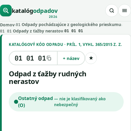
katalóg
odpadov
2026
Odpady pochádzajúce z geologického prieskumu
Domov
›
›
01
Odpady z ťažby nerastov
›
01 01 01
01 01
KATALÓGOVÝ KÓD ODPADU · PRÍL. 1, VYHL. 365/2015 Z. Z.
01 01 01
+ název
★
Uložiť kód
odpad z ťažby rudných
nerastov
Ostatný odpad
— nie je klasifikovaný ako
(O)
nebezpečný