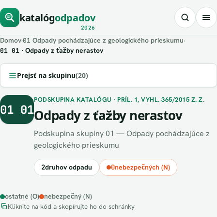
katalóg
odpadov
2026
Domov
›
Odpady pochádzajúce z geologického prieskumu
›
01
· Odpady z ťažby nerastov
01 01
Prejsť na skupinu
(20)
PODSKUPINA KATALÓGU · PRÍL. 1, VYHL. 365/2015 Z. Z.
01 01
Odpady z ťažby nerastov
Podskupina skupiny 01 — Odpady pochádzajúce z
geologického prieskumu
2
druhov odpadu
0
nebezpečných (N)
ostatné (O)
nebezpečný (N)
Kliknite na kód a skopírujte ho do schránky