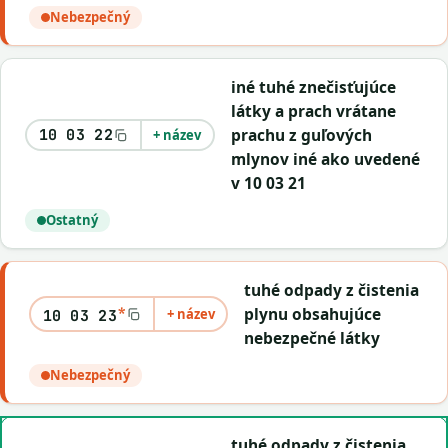
Nebezpečný
iné tuhé znečisťujúce
látky a prach vrátane
prachu z guľových
10 03 22
+ název
mlynov iné ako uvedené
v 10 03 21
Ostatný
tuhé odpady z čistenia
*
plynu obsahujúce
+ název
10 03 23
nebezpečné látky
Nebezpečný
tuhé odpady z čistenia