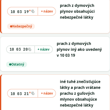
prach z dymových
*
plynov obsahujúci
+ název
10 03 19
nebezpečné látky
Nebezpečný
prach z dymových
plynov iný ako uvedený
10 03 20
+ název
v 10 03 19
Ostatný
iné tuhé znečisťujúce
látky a prach vrátane
*
prachu z guľových
+ název
10 03 21
mlynov obsahujúce
nebezpečné látky