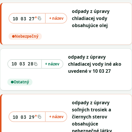
odpady z úpravy
*
chladiacej vody
+ název
10 03 27
obsahujúce olej
Nebezpečný
odpady z úpravy
chladiacej vody iné ako
10 03 28
+ název
uvedené v 10 03 27
Ostatný
odpady z úpravy
soľných trosiek a
*
čiernych sterov
+ název
10 03 29
obsahujúce
nebezpečné látky