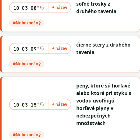
soľné trosky z
*
+ název
10 03 08
druhého tavenia
Nebezpečný
čierne stery z druhého
*
+ název
10 03 09
tavenia
Nebezpečný
peny, ktoré sú horľavé
alebo ktoré pri styku s
vodou uvoľňujú
*
+ název
10 03 15
horľavé plyny v
nebezpečných
množstvách
Nebezpečný