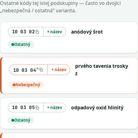
Ostatné kódy tej istej podskupiny — často vo dvojici
„nebezpečná / ostatná“ varianta.
anódový šrot
10 03 02
+ název
Ostatný
prvého tavenia trosky
*
+ název
10 03 04
z
Nebezpečný
odpadový oxid hlinitý
10 03 05
+ název
Ostatný