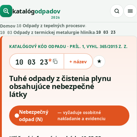
katalóg
odpadov
2026
Odpady z tepelných procesov
Domov
›
›
10
Odpady z termickej metalurgie hliníka
›
10 03 23
10 03
KATALÓGOVÝ KÓD ODPADU · PRÍL. 1, VYHL. 365/2015 Z. Z.
*
10 03 23
+ název
★
Uložiť kód
tuhé odpady z čistenia plynu
obsahujúce nebezpečné
látky
Nebezpečný
— vyžaduje osobitné
odpad (N)
nakladanie a evidenciu