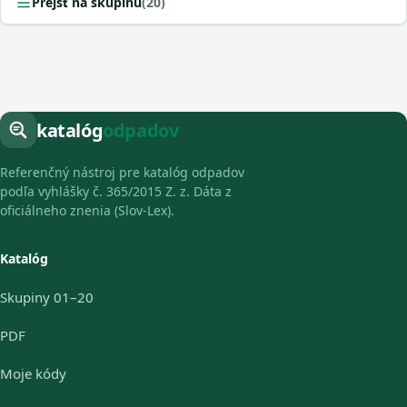
Prejsť na skupinu
(20)
katalóg
odpadov
Referenčný nástroj pre katalóg odpadov
podľa vyhlášky č. 365/2015 Z. z. Dáta z
oficiálneho znenia (Slov-Lex).
Katalóg
Skupiny 01–20
PDF
Moje kódy