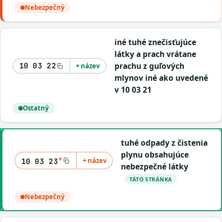
Nebezpečný
iné tuhé znečisťujúce
látky a prach vrátane
prachu z guľových
10 03 22
+ název
mlynov iné ako uvedené
v 10 03 21
Ostatný
tuhé odpady z čistenia
plynu obsahujúce
*
+ název
10 03 23
nebezpečné látky
TÁTO STRÁNKA
Nebezpečný