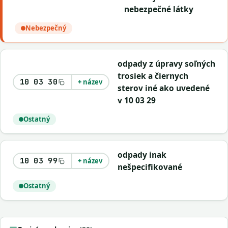
nebezpečné látky
Nebezpečný
odpady z úpravy soľných
trosiek a čiernych
10 03 30
+ název
sterov iné ako uvedené
v 10 03 29
Ostatný
odpady inak
10 03 99
+ název
nešpecifikované
Ostatný