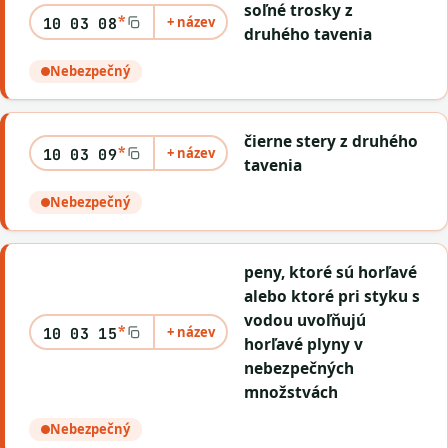
soľné trosky z
*
+ název
10 03 08
druhého tavenia
Nebezpečný
čierne stery z druhého
*
+ název
10 03 09
tavenia
Nebezpečný
peny, ktoré sú horľavé
alebo ktoré pri styku s
vodou uvoľňujú
*
+ název
10 03 15
horľavé plyny v
nebezpečných
množstvách
Nebezpečný