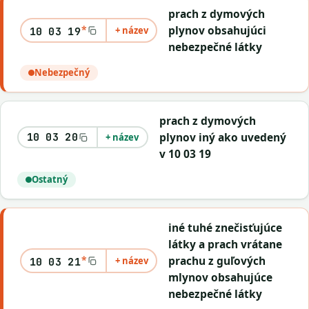
prach z dymových
*
plynov obsahujúci
+ název
10 03 19
nebezpečné látky
Nebezpečný
prach z dymových
plynov iný ako uvedený
10 03 20
+ název
v 10 03 19
Ostatný
iné tuhé znečisťujúce
látky a prach vrátane
*
prachu z guľových
+ název
10 03 21
mlynov obsahujúce
nebezpečné látky