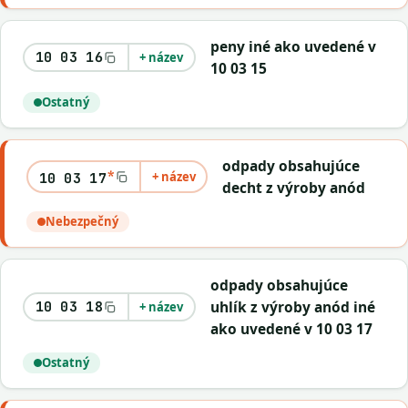
peny iné ako uvedené v
10 03 16
+ název
10 03 15
Ostatný
odpady obsahujúce
*
+ název
10 03 17
decht z výroby anód
Nebezpečný
odpady obsahujúce
uhlík z výroby anód iné
10 03 18
+ název
ako uvedené v 10 03 17
Ostatný