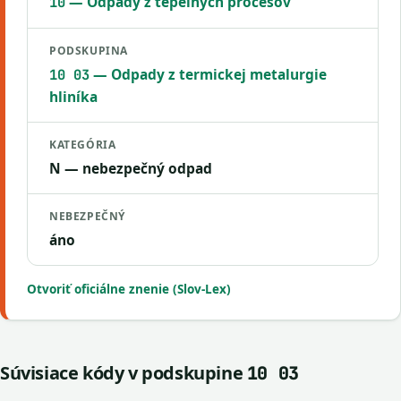
— Odpady z tepelných procesov
10
PODSKUPINA
— Odpady z termickej metalurgie
10 03
hliníka
KATEGÓRIA
N — nebezpečný odpad
NEBEZPEČNÝ
áno
Otvoriť oficiálne znenie (Slov-Lex)
Súvisiace kódy v podskupine
10 03