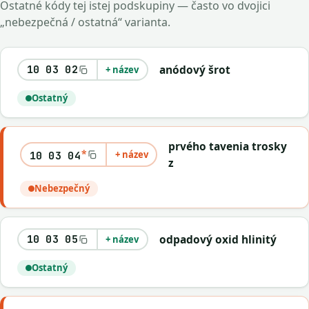
Ostatné kódy tej istej podskupiny — často vo dvojici
„nebezpečná / ostatná“ varianta.
anódový šrot
10 03 02
+ název
Ostatný
prvého tavenia trosky
*
+ název
10 03 04
z
Nebezpečný
odpadový oxid hlinitý
10 03 05
+ název
Ostatný