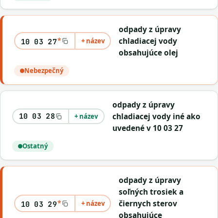
odpady z úpravy
*
chladiacej vody
+ název
10 03 27
obsahujúce olej
Nebezpečný
odpady z úpravy
chladiacej vody iné ako
10 03 28
+ název
uvedené v 10 03 27
Ostatný
odpady z úpravy
soľných trosiek a
*
čiernych sterov
+ název
10 03 29
obsahujúce