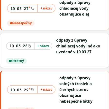
odpady z úpravy
*
chladiacej vody
+ název
10 03 27
obsahujúce olej
Nebezpečný
odpady z úpravy
chladiacej vody iné ako
10 03 28
+ název
uvedené v 10 03 27
Ostatný
odpady z úpravy
soľných trosiek a
*
čiernych sterov
+ název
10 03 29
obsahujúce
nebezpečné látky