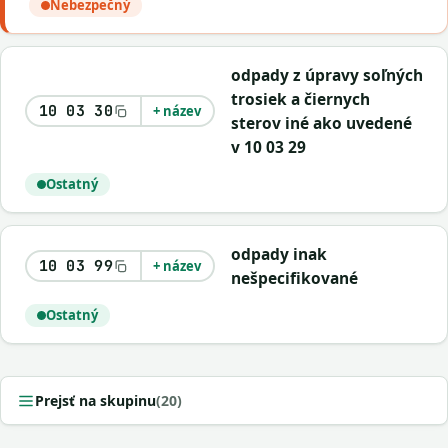
Nebezpečný
odpady z úpravy soľných
trosiek a čiernych
10 03 30
+ název
sterov iné ako uvedené
v 10 03 29
Ostatný
odpady inak
10 03 99
+ název
nešpecifikované
Ostatný
Prejsť na skupinu
(20)