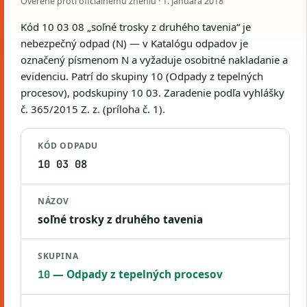
Overené proti oficiálnemu zneniu ·
1. januára 2018
Kód 10 03 08 „soľné trosky z druhého tavenia“ je
nebezpečný odpad (N) — v Katalógu odpadov je
označený písmenom N a vyžaduje osobitné nakladanie a
evidenciu. Patrí do skupiny 10 (Odpady z tepelných
procesov), podskupiny 10 03. Zaradenie podľa vyhlášky
č. 365/2015 Z. z. (príloha č. 1).
KÓD ODPADU
10 03 08
NÁZOV
soľné trosky z druhého tavenia
SKUPINA
— Odpady z tepelných procesov
10