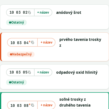
anódový šrot
10 03 02
+ název
Ostatný
prvého tavenia trosky
*
+ název
10 03 04
z
Nebezpečný
odpadový oxid hlinitý
10 03 05
+ název
Ostatný
soľné trosky z
*
druhého tavenia
+ název
10 03 08