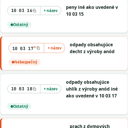
peny iné ako uvedené v
10 03 16
+ název
10 03 15
Ostatný
odpady obsahujúce
*
+ název
10 03 17
decht z výroby anód
Nebezpečný
odpady obsahujúce
uhlík z výroby anód iné
10 03 18
+ název
ako uvedené v 10 03 17
Ostatný
prach z dymových