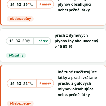
*
plynov obsahujúci
+ název
10 03 19
nebezpečné látky
Nebezpečný
prach z dymových
plynov iný ako uvedený
10 03 20
+ název
v 10 03 19
Ostatný
iné tuhé znečisťujúce
látky a prach vrátane
*
prachu z guľových
+ název
10 03 21
mlynov obsahujúce
nebezpečné látky
Nebezpečný