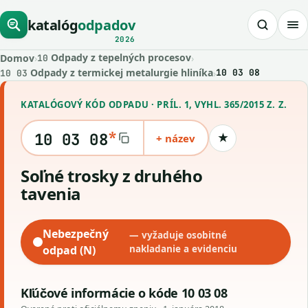
katalóg
odpadov
2026
Odpady z tepelných procesov
Domov
›
›
10
Odpady z termickej metalurgie hliníka
›
10 03 08
10 03
KATALÓGOVÝ KÓD ODPADU · PRÍL. 1, VYHL. 365/2015 Z. Z.
*
10 03 08
+ název
★
Uložiť kód
soľné trosky z druhého
tavenia
Nebezpečný
— vyžaduje osobitné
odpad (N)
nakladanie a evidenciu
Kľúčové informácie o kóde 10 03 08