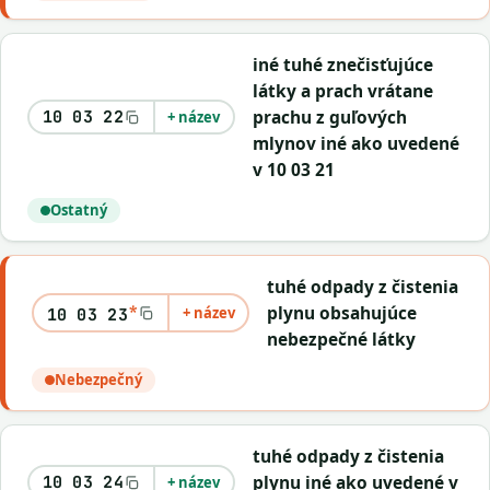
iné tuhé znečisťujúce
látky a prach vrátane
prachu z guľových
10 03 22
+ název
mlynov iné ako uvedené
v 10 03 21
Ostatný
tuhé odpady z čistenia
*
plynu obsahujúce
+ název
10 03 23
nebezpečné látky
Nebezpečný
tuhé odpady z čistenia
plynu iné ako uvedené v
10 03 24
+ název