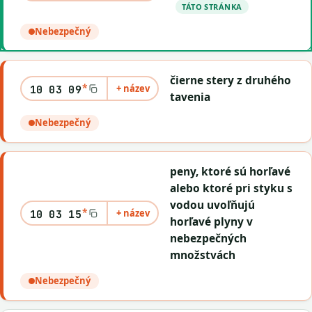
TÁTO STRÁNKA
Nebezpečný
čierne stery z druhého
*
+ název
10 03 09
tavenia
Nebezpečný
peny, ktoré sú horľavé
alebo ktoré pri styku s
vodou uvoľňujú
*
+ název
10 03 15
horľavé plyny v
nebezpečných
množstvách
Nebezpečný