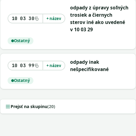
odpady z úpravy soľných
trosiek a čiernych
10 03 30
+ název
sterov iné ako uvedené
v 10 03 29
Ostatný
odpady inak
10 03 99
+ název
nešpecifikované
Ostatný
Prejsť na skupinu
(20)