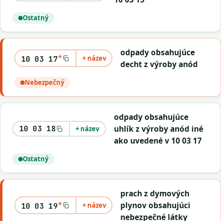
Ostatný
odpady obsahujúce
*
+ název
10 03 17
decht z výroby anód
Nebezpečný
odpady obsahujúce
uhlík z výroby anód iné
10 03 18
+ název
ako uvedené v 10 03 17
Ostatný
prach z dymových
*
plynov obsahujúci
+ název
10 03 19
nebezpečné látky