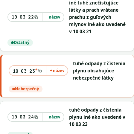
iné tuhé znečisťujúce
látky a prach vrátane
prachu z guľových
10 03 22
+ název
mlynov iné ako uvedené
v 10 03 21
Ostatný
tuhé odpady z čistenia
*
plynu obsahujúce
+ název
10 03 23
nebezpečné látky
Nebezpečný
tuhé odpady z čistenia
plynu iné ako uvedené v
10 03 24
+ název
10 03 23