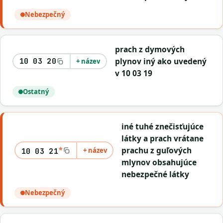
Nebezpečný
prach z dymových
plynov iný ako uvedený
10 03 20
+ název
v 10 03 19
Ostatný
iné tuhé znečisťujúce
látky a prach vrátane
*
prachu z guľových
+ název
10 03 21
mlynov obsahujúce
nebezpečné látky
Nebezpečný