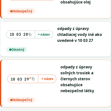
obsahujúce olej
Nebezpečný
odpady z úpravy
chladiacej vody iné ako
10 03 28
+ název
uvedené v 10 03 27
Ostatný
odpady z úpravy
soľných trosiek a
*
čiernych sterov
+ název
10 03 29
obsahujúce
nebezpečné látky
Nebezpečný