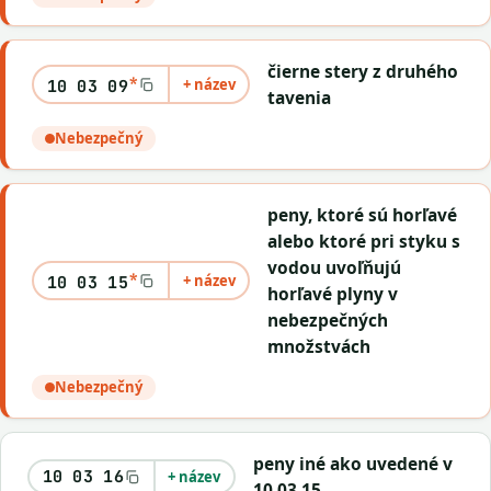
čierne stery z druhého
*
+ název
10 03 09
tavenia
Nebezpečný
peny, ktoré sú horľavé
alebo ktoré pri styku s
vodou uvoľňujú
*
+ název
10 03 15
horľavé plyny v
nebezpečných
množstvách
Nebezpečný
peny iné ako uvedené v
10 03 16
+ název
10 03 15