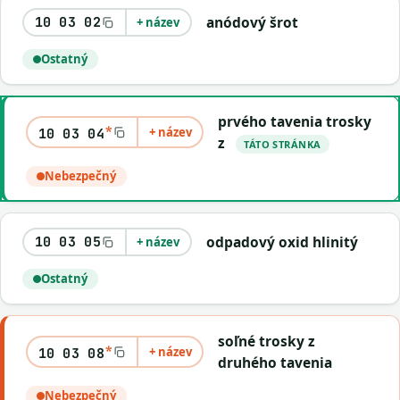
anódový šrot
10 03 02
+ název
Ostatný
prvého tavenia trosky
*
+ název
10 03 04
z
TÁTO STRÁNKA
Nebezpečný
odpadový oxid hlinitý
10 03 05
+ název
Ostatný
soľné trosky z
*
+ název
10 03 08
druhého tavenia
Nebezpečný