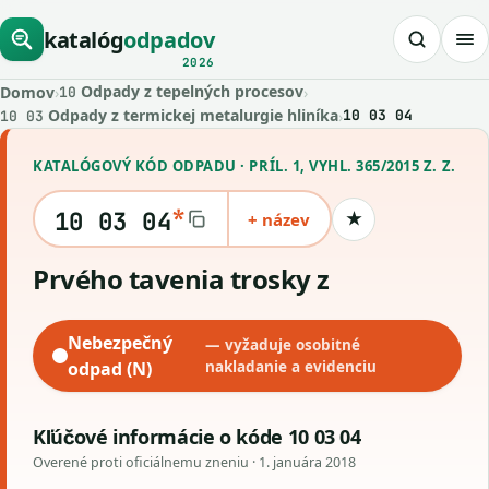
katalóg
odpadov
2026
Odpady z tepelných procesov
Domov
›
›
10
Odpady z termickej metalurgie hliníka
›
10 03 04
10 03
KATALÓGOVÝ KÓD ODPADU · PRÍL. 1, VYHL. 365/2015 Z. Z.
*
10 03 04
+ název
★
Uložiť kód
prvého tavenia trosky z
Nebezpečný
— vyžaduje osobitné
odpad (N)
nakladanie a evidenciu
Kľúčové informácie o kóde 10 03 04
Overené proti oficiálnemu zneniu ·
1. januára 2018