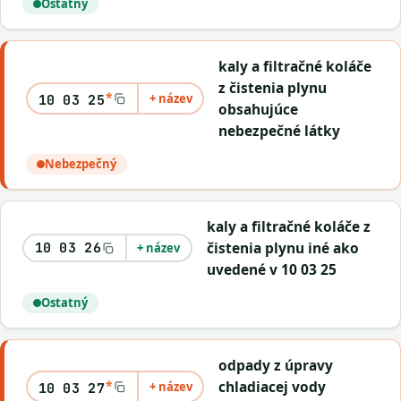
Ostatný
kaly a filtračné koláče
z čistenia plynu
*
+ název
10 03 25
obsahujúce
nebezpečné látky
Nebezpečný
kaly a filtračné koláče z
čistenia plynu iné ako
10 03 26
+ název
uvedené v 10 03 25
Ostatný
odpady z úpravy
*
chladiacej vody
+ název
10 03 27