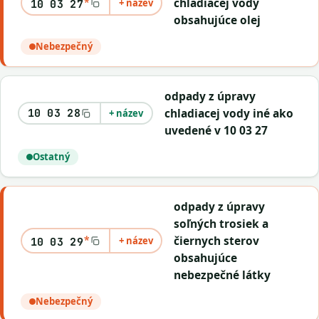
*
chladiacej vody
+ název
10 03 27
obsahujúce olej
Nebezpečný
odpady z úpravy
chladiacej vody iné ako
10 03 28
+ název
uvedené v 10 03 27
Ostatný
odpady z úpravy
soľných trosiek a
*
čiernych sterov
+ název
10 03 29
obsahujúce
nebezpečné látky
Nebezpečný