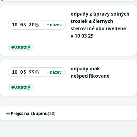
odpady z úpravy soľných
trosiek a čiernych
10 03 30
+ název
sterov iné ako uvedené
v 10 03 29
Ostatný
odpady inak
10 03 99
+ název
nešpecifikované
Ostatný
Prejsť na skupinu
(20)