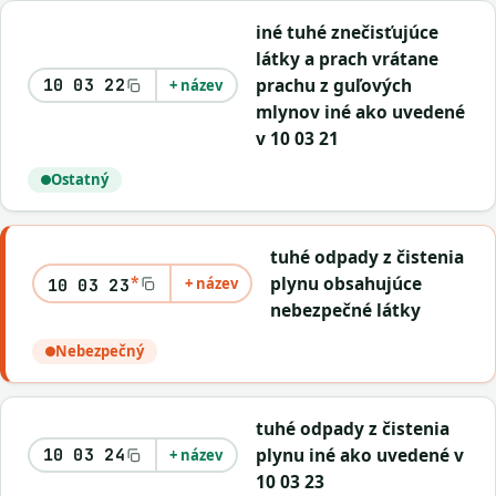
iné tuhé znečisťujúce
látky a prach vrátane
prachu z guľových
10 03 22
+ název
mlynov iné ako uvedené
v 10 03 21
Ostatný
tuhé odpady z čistenia
*
plynu obsahujúce
+ název
10 03 23
nebezpečné látky
Nebezpečný
tuhé odpady z čistenia
plynu iné ako uvedené v
10 03 24
+ název
10 03 23