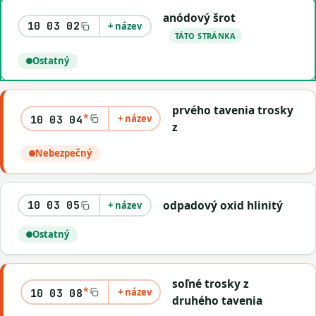
anódový šrot
10 03 02
+ název
TÁTO STRÁNKA
Ostatný
prvého tavenia trosky
*
+ název
10 03 04
z
Nebezpečný
odpadový oxid hlinitý
10 03 05
+ název
Ostatný
soľné trosky z
*
+ název
10 03 08
druhého tavenia