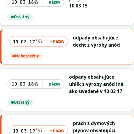
10 03 16
+ název
10 03 15
Ostatný
odpady obsahujúce
*
+ název
10 03 17
decht z výroby anód
Nebezpečný
odpady obsahujúce
uhlík z výroby anód iné
10 03 18
+ název
ako uvedené v 10 03 17
Ostatný
prach z dymových
*
plynov obsahujúci
+ název
10 03 19