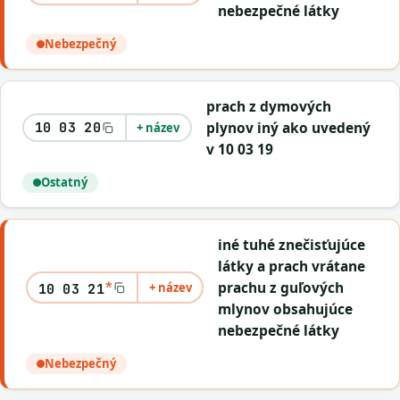
nebezpečné látky
Nebezpečný
prach z dymových
plynov iný ako uvedený
10 03 20
+ název
v 10 03 19
Ostatný
iné tuhé znečisťujúce
látky a prach vrátane
*
prachu z guľových
+ název
10 03 21
mlynov obsahujúce
nebezpečné látky
Nebezpečný