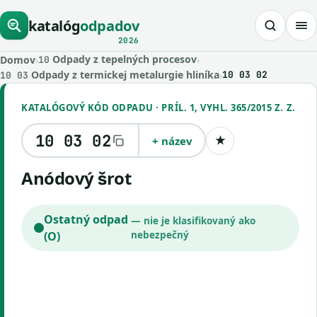
katalóg
odpadov
2026
Odpady z tepelných procesov
Domov
›
›
10
Odpady z termickej metalurgie hliníka
›
10 03 02
10 03
KATALÓGOVÝ KÓD ODPADU · PRÍL. 1, VYHL. 365/2015 Z. Z.
10 03 02
+ název
★
Uložiť kód
anódový šrot
Ostatný odpad
— nie je klasifikovaný ako
(O)
nebezpečný