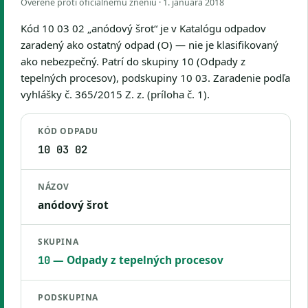
Overené proti oficiálnemu zneniu ·
1. januára 2018
Kód 10 03 02 „anódový šrot“ je v Katalógu odpadov
zaradený ako ostatný odpad (O) — nie je klasifikovaný
ako nebezpečný. Patrí do skupiny 10 (Odpady z
tepelných procesov), podskupiny 10 03. Zaradenie podľa
vyhlášky č. 365/2015 Z. z. (príloha č. 1).
KÓD ODPADU
10 03 02
NÁZOV
anódový šrot
SKUPINA
— Odpady z tepelných procesov
10
PODSKUPINA