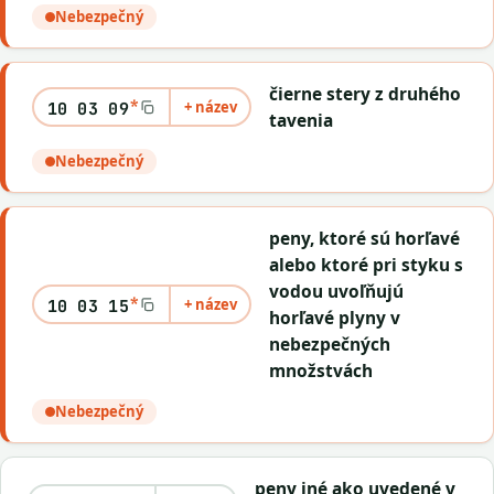
Nebezpečný
čierne stery z druhého
*
+ název
10 03 09
tavenia
Nebezpečný
peny, ktoré sú horľavé
alebo ktoré pri styku s
vodou uvoľňujú
*
+ název
10 03 15
horľavé plyny v
nebezpečných
množstvách
Nebezpečný
peny iné ako uvedené v