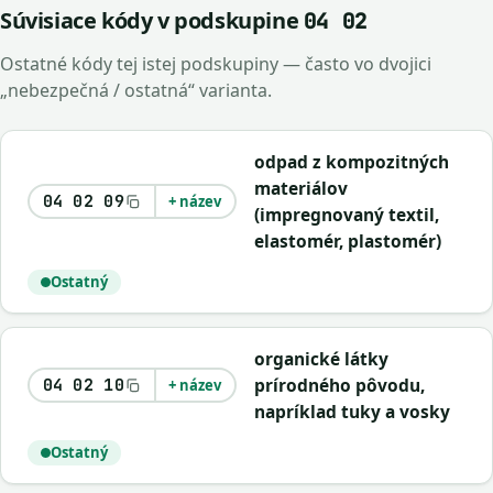
Súvisiace kódy v podskupine
04 02
Ostatné kódy tej istej podskupiny — často vo dvojici
„nebezpečná / ostatná“ varianta.
odpad z kompozitných
materiálov
04 02 09
+ název
(impregnovaný textil,
elastomér, plastomér)
Ostatný
organické látky
prírodného pôvodu,
04 02 10
+ název
napríklad tuky a vosky
Ostatný