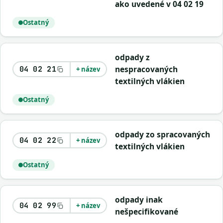
ako uvedené v 04 02 19
Ostatný
odpady z
nespracovaných
04 02 21
+ název
textilných vlákien
Ostatný
odpady zo spracovaných
04 02 22
+ název
textilných vlákien
Ostatný
odpady inak
04 02 99
+ název
nešpecifikované