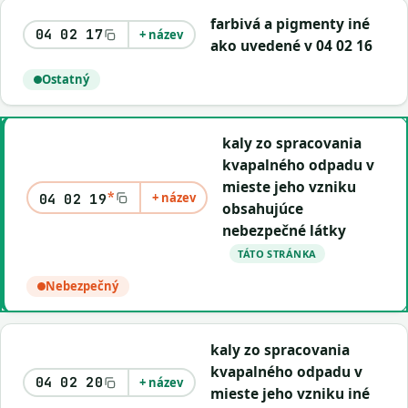
farbivá a pigmenty iné
04 02 17
+ název
ako uvedené v 04 02 16
Ostatný
kaly zo spracovania
kvapalného odpadu v
mieste jeho vzniku
*
+ název
04 02 19
obsahujúce
nebezpečné látky
TÁTO STRÁNKA
Nebezpečný
kaly zo spracovania
kvapalného odpadu v
04 02 20
+ název
mieste jeho vzniku iné