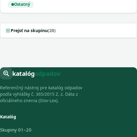
Ostatný
Prejsť na skupinu
(20)
katalóg
odpadov
Referenčný nástroj pre katalóg odpadov
podľa vyhlášky č. 365/2015 Z. z. Dáta z
oficiálneho znenia (Slov-Lex).
Katalóg
Skupiny 01–20