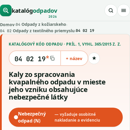
katalóg
odpadov
2026
Odpady z kožiarskeho
Domov
›
›
04
Odpady z textilného priemyslu
›
04 02 19
04 02
KATALÓGOVÝ KÓD ODPADU · PRÍL. 1, VYHL. 365/2015 Z. Z.
*
04 02 19
+ název
★
Uložiť kód
kaly zo spracovania
kvapalného odpadu v mieste
jeho vzniku obsahujúce
nebezpečné látky
Nebezpečný
— vyžaduje osobitné
odpad (N)
nakladanie a evidenciu