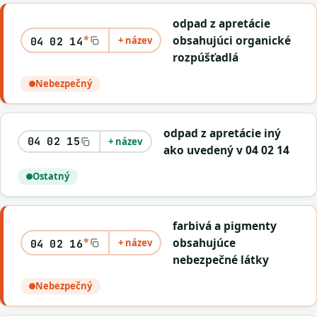
odpad z apretácie
*
obsahujúci organické
+ název
04 02 14
rozpúšťadlá
Nebezpečný
odpad z apretácie iný
04 02 15
+ název
ako uvedený v 04 02 14
Ostatný
farbivá a pigmenty
*
obsahujúce
+ název
04 02 16
nebezpečné látky
Nebezpečný