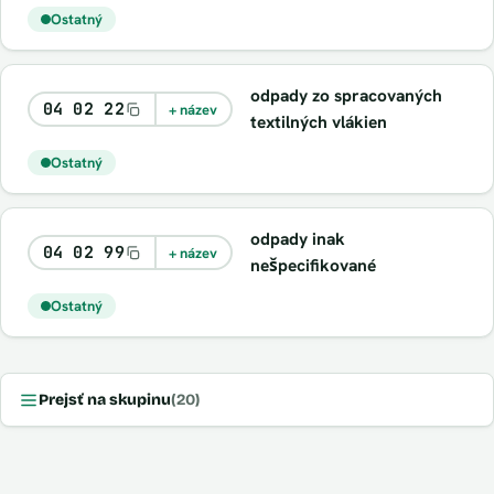
Ostatný
odpady zo spracovaných
04 02 22
+ název
textilných vlákien
Ostatný
odpady inak
04 02 99
+ název
nešpecifikované
Ostatný
Prejsť na skupinu
(20)