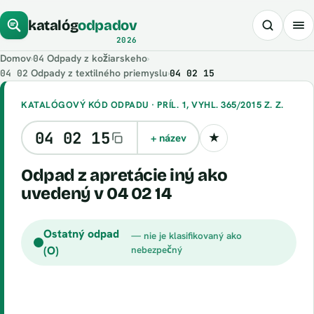
katalóg
odpadov
2026
Domov
›
Odpady z kožiarskeho
›
04
Odpady z textilného priemyslu
›
04 02 15
04 02
KATALÓGOVÝ KÓD ODPADU · PRÍL. 1, VYHL. 365/2015 Z. Z.
04 02 15
+ název
★
Uložiť kód
odpad z apretácie iný ako
uvedený v 04 02 14
Ostatný odpad
— nie je klasifikovaný ako
(O)
nebezpečný