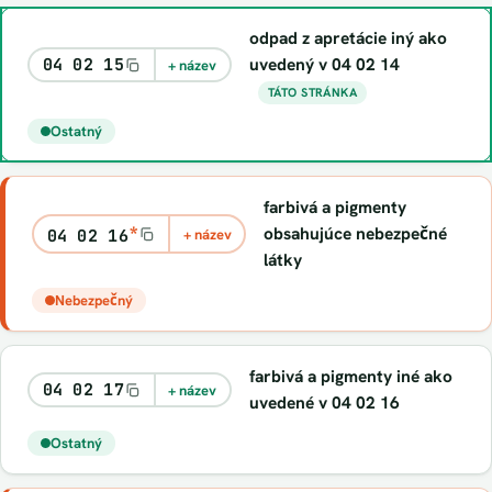
odpad z apretácie iný ako
uvedený v 04 02 14
04 02 15
+ název
TÁTO STRÁNKA
Ostatný
farbivá a pigmenty
*
obsahujúce nebezpečné
04 02 16
+ název
látky
Nebezpečný
farbivá a pigmenty iné ako
04 02 17
+ název
uvedené v 04 02 16
Ostatný