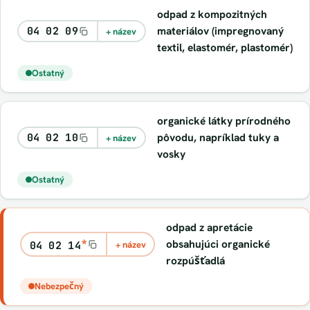
odpad z kompozitných
materiálov (impregnovaný
04 02 09
+ název
textil, elastomér, plastomér)
Ostatný
organické látky prírodného
pôvodu, napríklad tuky a
04 02 10
+ název
vosky
Ostatný
odpad z apretácie
*
obsahujúci organické
04 02 14
+ název
rozpúšťadlá
Nebezpečný