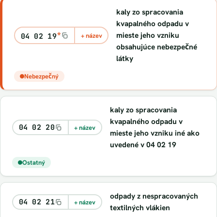
kaly zo spracovania
kvapalného odpadu v
*
mieste jeho vzniku
04 02 19
+ název
obsahujúce nebezpečné
látky
Nebezpečný
kaly zo spracovania
kvapalného odpadu v
04 02 20
+ název
mieste jeho vzniku iné ako
uvedené v 04 02 19
Ostatný
odpady z nespracovaných
04 02 21
+ název
textilných vlákien