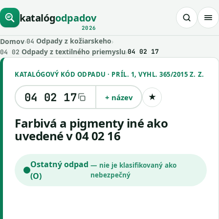
katalóg
odpadov
2026
Odpady z kožiarskeho
Domov
›
›
04
Odpady z textilného priemyslu
›
04 02 17
04 02
KATALÓGOVÝ KÓD ODPADU · PRÍL. 1, VYHL. 365/2015 Z. Z.
04 02 17
+ název
★
Uložiť kód
farbivá a pigmenty iné ako
uvedené v 04 02 16
Ostatný odpad
— nie je klasifikovaný ako
(O)
nebezpečný