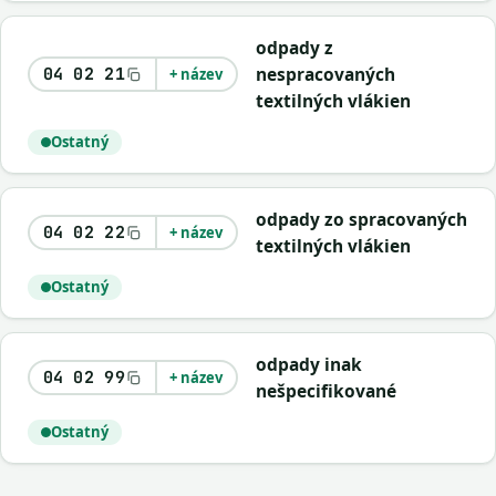
odpady z
nespracovaných
04 02 21
+ název
textilných vlákien
Ostatný
odpady zo spracovaných
04 02 22
+ název
textilných vlákien
Ostatný
odpady inak
04 02 99
+ název
nešpecifikované
Ostatný