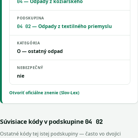
— Odpady z kožiarskeho
04
PODSKUPINA
— Odpady z textilného priemyslu
04 02
KATEGÓRIA
O — ostatný odpad
NEBEZPEČNÝ
nie
Otvoriť oficiálne znenie (Slov-Lex)
Súvisiace kódy v podskupine
04 02
Ostatné kódy tej istej podskupiny — často vo dvojici