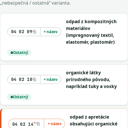
„nebezpečná / ostatná“ varianta.
odpad z kompozitných
materiálov
04 02 09
+ název
(impregnovaný textil,
elastomér, plastomér)
Ostatný
organické látky
prírodného pôvodu,
04 02 10
+ název
napríklad tuky a vosky
Ostatný
odpad z apretácie
*
obsahujúci organické
+ název
04 02 14