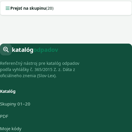
Prejsť na skupinu
(20)
katalóg
odpadov
Referenčný nástroj pre katalóg odpadov
podľa vyhlášky č. 365/2015 Z. z. Dáta z
oficiálneho znenia (Slov-Lex).
Katalóg
Skupiny 01–20
PDF
Moje kódy