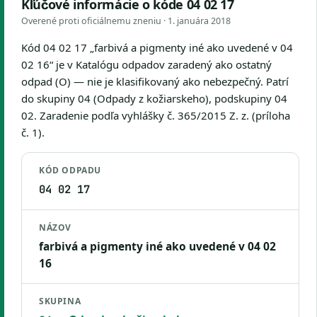
Kľúčové informácie o kóde 04 02 17
Overené proti oficiálnemu zneniu ·
1. januára 2018
Kód 04 02 17 „farbivá a pigmenty iné ako uvedené v 04
02 16“ je v Katalógu odpadov zaradený ako ostatný
odpad (O) — nie je klasifikovaný ako nebezpečný. Patrí
do skupiny 04 (Odpady z kožiarskeho), podskupiny 04
02. Zaradenie podľa vyhlášky č. 365/2015 Z. z. (príloha
č. 1).
KÓD ODPADU
04 02 17
NÁZOV
farbivá a pigmenty iné ako uvedené v 04 02
16
SKUPINA