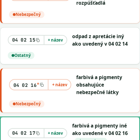
rozpúšťadlá
Nebezpečný
odpad z apretácie iný
04 02 15
+ název
ako uvedený v 04 02 14
Ostatný
farbivá a pigmenty
*
obsahujúce
+ název
04 02 16
nebezpečné látky
Nebezpečný
farbivá a pigmenty iné
ako uvedené v 04 02 16
04 02 17
+ název