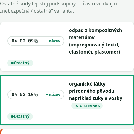
Ostatné kódy tej istej podskupiny — často vo dvojici
„nebezpečná / ostatná“ varianta.
odpad z kompozitných
materiálov
04 02 09
+ název
(impregnovaný textil,
elastomér, plastomér)
Ostatný
organické látky
prírodného pôvodu,
04 02 10
+ název
napríklad tuky a vosky
TÁTO STRÁNKA
Ostatný