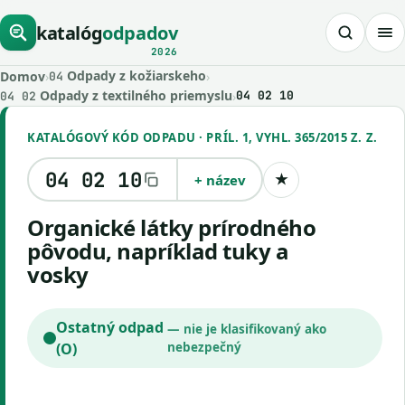
katalóg
odpadov
2026
Odpady z kožiarskeho
Domov
›
›
04
Odpady z textilného priemyslu
›
04 02 10
04 02
KATALÓGOVÝ KÓD ODPADU · PRÍL. 1, VYHL. 365/2015 Z. Z.
04 02 10
+ název
★
Uložiť kód
organické látky prírodného
pôvodu, napríklad tuky a
vosky
Ostatný odpad
— nie je klasifikovaný ako
(O)
nebezpečný