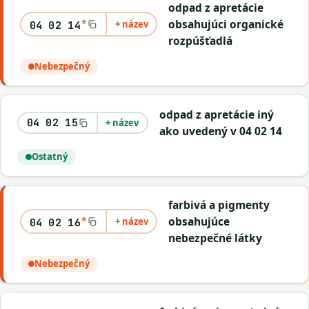
odpad z apretácie
*
obsahujúci organické
+ název
04 02 14
rozpúšťadlá
Nebezpečný
odpad z apretácie iný
04 02 15
+ název
ako uvedený v 04 02 14
Ostatný
farbivá a pigmenty
*
obsahujúce
+ název
04 02 16
nebezpečné látky
Nebezpečný