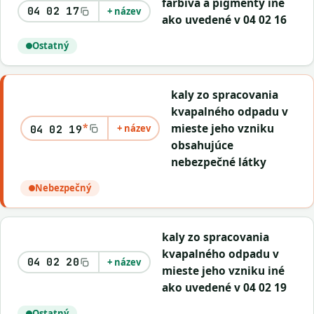
farbivá a pigmenty iné
04 02 17
+ název
ako uvedené v 04 02 16
Ostatný
kaly zo spracovania
kvapalného odpadu v
*
mieste jeho vzniku
+ název
04 02 19
obsahujúce
nebezpečné látky
Nebezpečný
kaly zo spracovania
kvapalného odpadu v
04 02 20
+ název
mieste jeho vzniku iné
ako uvedené v 04 02 19
Ostatný