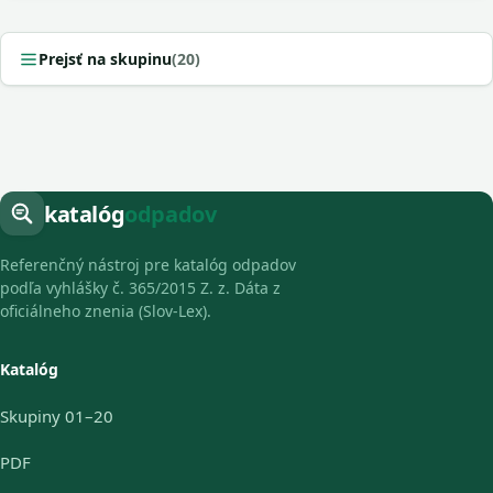
Prejsť na skupinu
(20)
katalóg
odpadov
Referenčný nástroj pre katalóg odpadov
podľa vyhlášky č. 365/2015 Z. z. Dáta z
oficiálneho znenia (Slov-Lex).
Katalóg
Skupiny 01–20
PDF