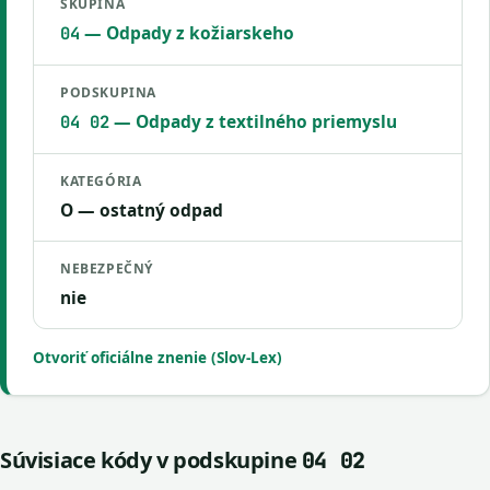
SKUPINA
— Odpady z kožiarskeho
04
PODSKUPINA
— Odpady z textilného priemyslu
04 02
KATEGÓRIA
O — ostatný odpad
NEBEZPEČNÝ
nie
Otvoriť oficiálne znenie (Slov-Lex)
Súvisiace kódy v podskupine
04 02