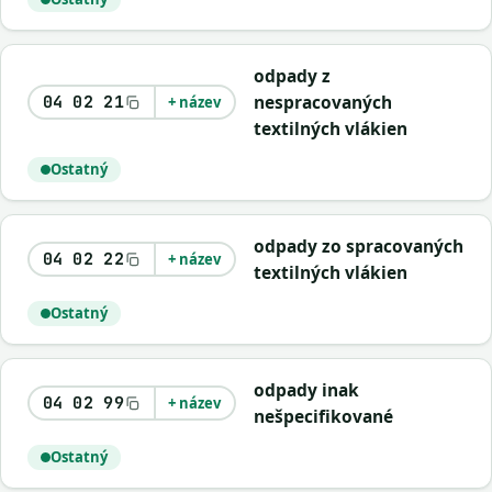
odpady z
nespracovaných
04 02 21
+ název
textilných vlákien
Ostatný
odpady zo spracovaných
04 02 22
+ název
textilných vlákien
Ostatný
odpady inak
04 02 99
+ název
nešpecifikované
Ostatný