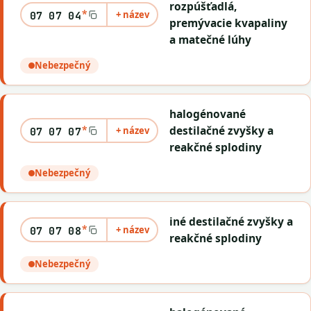
rozpúšťadlá,
*
+ název
07 07 04
premývacie kvapaliny
a matečné lúhy
Nebezpečný
halogénované
*
destilačné zvyšky a
+ název
07 07 07
reakčné splodiny
Nebezpečný
iné destilačné zvyšky a
*
+ název
07 07 08
reakčné splodiny
Nebezpečný