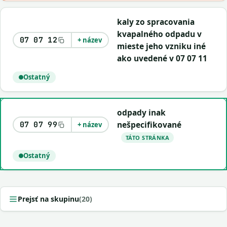
kaly zo spracovania
kvapalného odpadu v
07 07 12
+ název
mieste jeho vzniku iné
ako uvedené v 07 07 11
Ostatný
odpady inak
nešpecifikované
07 07 99
+ název
TÁTO STRÁNKA
Ostatný
Prejsť na skupinu
(20)