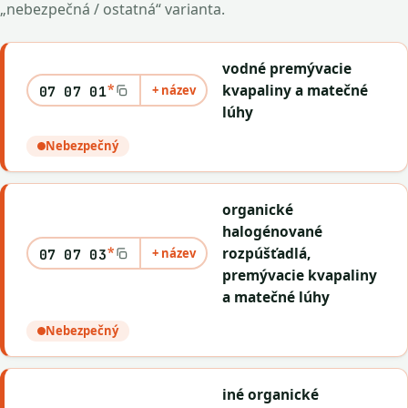
„nebezpečná / ostatná“ varianta.
vodné premývacie
*
kvapaliny a matečné
+ název
07 07 01
lúhy
Nebezpečný
organické
halogénované
*
rozpúšťadlá,
+ název
07 07 03
premývacie kvapaliny
a matečné lúhy
Nebezpečný
iné organické