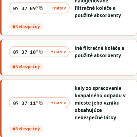
halogénované
*
filtračné koláče a
+ název
07 07 09
použité absorbenty
Nebezpečný
iné filtračné koláče a
*
+ název
07 07 10
použité absorbenty
Nebezpečný
kaly zo spracovania
kvapalného odpadu v
*
mieste jeho vzniku
+ název
07 07 11
obsahujúce
nebezpečné látky
Nebezpečný