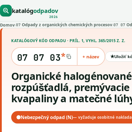
katalóg
odpadov
2026
Odpady z organických chemických procesov
Od
Domov
›
›
07
07 07
KATALÓGOVÝ KÓD ODPADU · PRÍL. 1, VYHL. 365/2015 Z. Z.
*
07 07 03
+ název
★
Uložiť k
organické halogénované
rozpúšťadlá, premývacie
kvapaliny a matečné lúh
Nebezpečný odpad (N)
— vyžaduje osobitné naklada