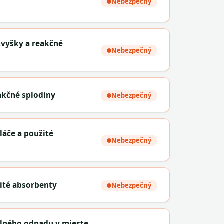
Nebezpečný
zvyšky a reakčné
Nebezpečný
eakčné splodiny
Nebezpečný
láče a použité
Nebezpečný
žité absorbenty
Nebezpečný
alného odpadu v mieste