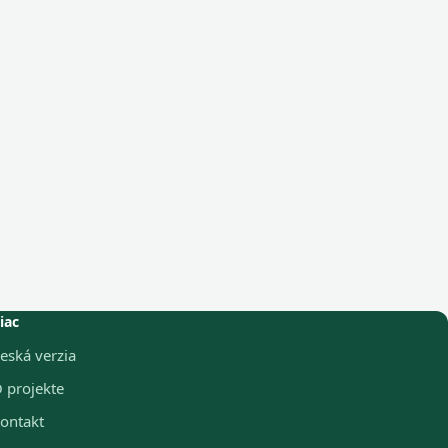
iac
eská verzia
 projekte
ontakt