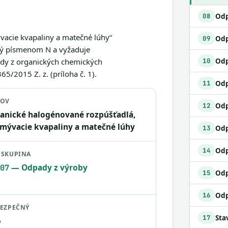
Odp
08
vacie kvapaliny a matečné lúhy“
09
ný písmenom N a vyžaduje
Odp
ady z organických chemických
10
5/2015 Z. z. (príloha č. 1).
11
ZOV
Odp
12
anické halogénované rozpúšťadlá,
mývacie kvapaliny a matečné lúhy
13
14
SKUPINA
— Odpady z výroby
07
Odp
15
16
EZPEČNÝ
17
o