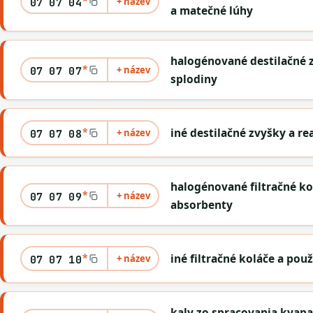
+ název
07 07 04
a matečné lúhy
halogénované destilačné 
*
+ název
07 07 07
splodiny
*
iné destilačné zvyšky a r
+ název
07 07 08
halogénované filtračné ko
*
+ název
07 07 09
absorbenty
*
iné filtračné koláče a pou
+ název
07 07 10
kaly zo spracovania kvap