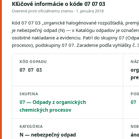
Kľúčové informácie o kóde 07 07 03
Overené proti oficiálnemu zneniu ·
1. januára 2018
Kód 07 07 03 „organické halogénované rozpúšťadlá, premý
je nebezpečný odpad (N) — v Katalógu odpadov je označe
osobitné nakladanie a evidenciu. Patrí do skupiny 07 (Odp
procesov), podskupiny 07 07. Zaradenie podľa vyhlášky č. 36
KÓD ODPADU
NÁ
org
07 07 03
pre
SKUPINA
POD
— Odpady z organických
07
07 
chemických procesov
KATEGÓRIA
NEB
N — nebezpečný odpad
án