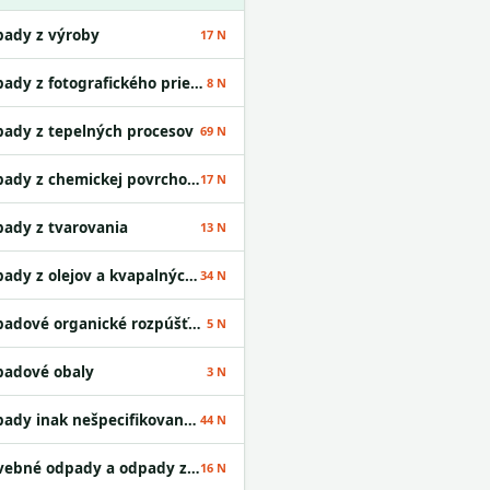
ady z výroby
17 N
Odpady z fotografického priemyslu
8 N
ady z tepelných procesov
69 N
Odpady z chemickej povrchovej úpravy kovov a nanášania kovov a iných materiálov; odpady z hydrometalurgie neželezných kovov
17 N
ady z tvarovania
13 N
Odpady z olejov a kvapalných palív okrem jedlých olejov a odpadov uvedených v skupinách 05 a 12
34 N
Odpadové organické rozpúšťadlá
5 N
adové obaly
3 N
Odpady inak nešpecifikované v tomto katalógu
44 N
Stavebné odpady a odpady z demolácií vrátane výkopovej zeminy z kontaminovaných miest
16 N