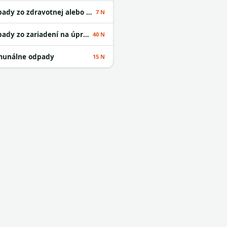
Odpady zo zdravotnej alebo veterinárnej starostlivosti alebo s nimi súvisiaceho výskumu okrem kuchynských a reštauračných odpadov
7 N
Odpady zo zariadení na úpravu odpadu
40 N
unálne odpady
15 N