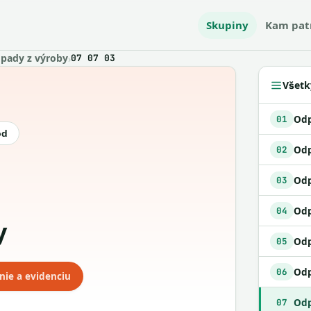
Skupiny
Kam pat
pady z výroby
›
07 07 03
Všetk
01
ód
Odp
02
03
Odp
04
y
Odp
05
06
nie a evidenciu
07