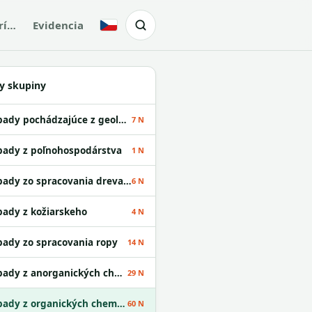
rí…
Evidencia
Česky
y skupiny
Odpady pochádzajúce z geologického prieskumu
7 N
ady z poľnohospodárstva
1 N
Odpady zo spracovania dreva a z výroby papiera
6 N
ady z kožiarskeho
4 N
ady zo spracovania ropy
14 N
Odpady z anorganických chemických procesov
29 N
Odpady z organických chemických procesov
60 N