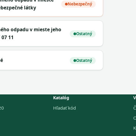
Nebezpečný
ebezpečné látky
ného odpadu v mieste jeho
Ostatný
 07 11
né
Ostatný
Katalóg
V
20
Hľadať kód
Č
O
K