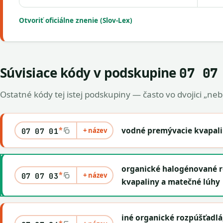
Otvoriť oficiálne znenie (Slov-Lex)
Súvisiace kódy v podskupine
07 07
Ostatné kódy tej istej podskupiny — často vo dvojici „ne
*
vodné premývacie kvapali
+ název
07 07 01
organické halogénované r
*
+ název
07 07 03
kvapaliny a matečné lúhy
iné organické rozpúšťadlá
*