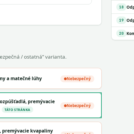
18
19
Kom
20
bezpečná / ostatná“ varianta.
ny a matečné lúhy
Nebezpečný
ozpúšťadlá, premývacie
Nebezpečný
TÁTO STRÁNKA
, premývacie kvapaliny