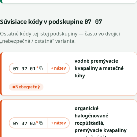
Súvisiace kódy v podskupine
07 07
Ostatné kódy tej istej podskupiny — často vo dvojici
„nebezpečná / ostatná“ varianta.
vodné premývacie
*
kvapaliny a matečné
+ název
07 07 01
lúhy
Nebezpečný
organické
halogénované
*
rozpúšťadlá,
+ název
07 07 03
premývacie kvapaliny