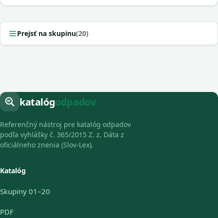
Prejsť na skupinu
(20)
katalóg
odpadov
Referenčný nástroj pre katalóg odpadov
podľa vyhlášky č. 365/2015 Z. z. Dáta z
oficiálneho znenia (Slov-Lex).
Katalóg
Skupiny 01–20
PDF