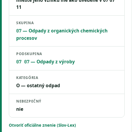
mieste jeho vzniku iné ako uvedené v 07 07
11
SKUPINA
— Odpady z organických chemických
07
procesov
PODSKUPINA
— Odpady z výroby
07 07
KATEGÓRIA
O — ostatný odpad
NEBEZPEČNÝ
nie
Otvoriť oficiálne znenie (Slov-Lex)