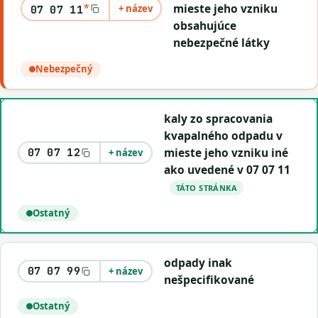
*
mieste jeho vzniku
+ název
07 07 11
obsahujúce
nebezpečné látky
Nebezpečný
kaly zo spracovania
kvapalného odpadu v
mieste jeho vzniku iné
07 07 12
+ název
ako uvedené v 07 07 11
TÁTO STRÁNKA
Ostatný
odpady inak
07 07 99
+ název
nešpecifikované
Ostatný