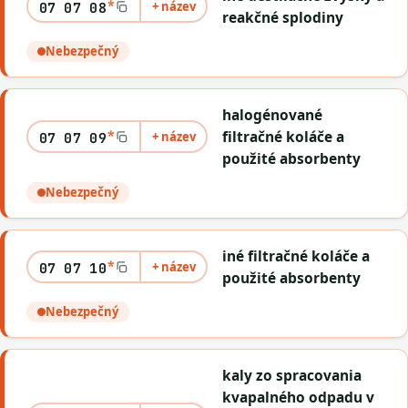
*
+ název
07 07 08
reakčné splodiny
Nebezpečný
halogénované
*
filtračné koláče a
+ název
07 07 09
použité absorbenty
Nebezpečný
iné filtračné koláče a
*
+ název
07 07 10
použité absorbenty
Nebezpečný
kaly zo spracovania
kvapalného odpadu v