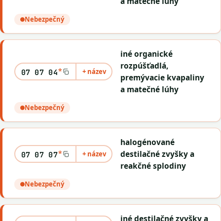
a matečné lúhy
Nebezpečný
iné organické
rozpúšťadlá,
*
+ název
07 07 04
premývacie kvapaliny
a matečné lúhy
Nebezpečný
halogénované
*
destilačné zvyšky a
+ název
07 07 07
reakčné splodiny
Nebezpečný
iné destilačné zvyšky a