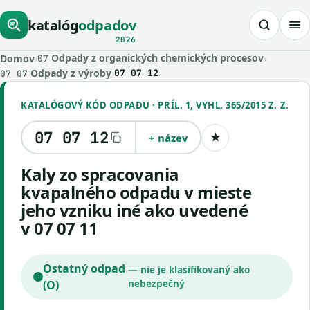
katalóg
odpadov
2026
Odpady z organických chemických procesov
Domov
›
›
07
Odpady z výroby
›
07 07 12
07 07
KATALÓGOVÝ KÓD ODPADU · PRÍL. 1, VYHL. 365/2015 Z. Z.
07 07 12
+ název
★
Uložiť kód
kaly zo spracovania
kvapalného odpadu v mieste
jeho vzniku iné ako uvedené
v 07 07 11
Ostatný odpad
— nie je klasifikovaný ako
(O)
nebezpečný