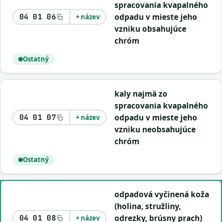
spracovania kvapalného
odpadu v mieste jeho
04 01 06
+ název
vzniku obsahujúce
chróm
Ostatný
kaly najmä zo
spracovania kvapalného
odpadu v mieste jeho
04 01 07
+ název
vzniku neobsahujúce
chróm
Ostatný
odpadová vyčinená koža
(holina, stružliny,
odrezky, brúsny prach)
04 01 08
+ název