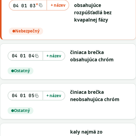
*
obsahujúce
+ název
04 01 03
rozpúšťadlá bez
kvapalnej fázy
Nebezpečný
činiaca brečka
04 01 04
+ název
obsahujúca chróm
Ostatný
činiaca brečka
04 01 05
+ název
neobsahujúca chróm
Ostatný
kaly najmä zo