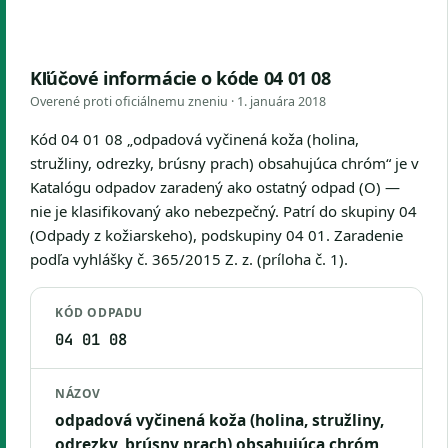
Kľúčové informácie o kóde 04 01 08
Overené proti oficiálnemu zneniu ·
1. januára 2018
Kód 04 01 08 „odpadová vyčinená koža (holina,
stružliny, odrezky, brúsny prach) obsahujúca chróm“ je v
Katalógu odpadov zaradený ako ostatný odpad (O) —
nie je klasifikovaný ako nebezpečný. Patrí do skupiny 04
(Odpady z kožiarskeho), podskupiny 04 01. Zaradenie
podľa vyhlášky č. 365/2015 Z. z. (príloha č. 1).
KÓD ODPADU
04 01 08
NÁZOV
odpadová vyčinená koža (holina, stružliny,
odrezky, brúsny prach) obsahujúca chróm