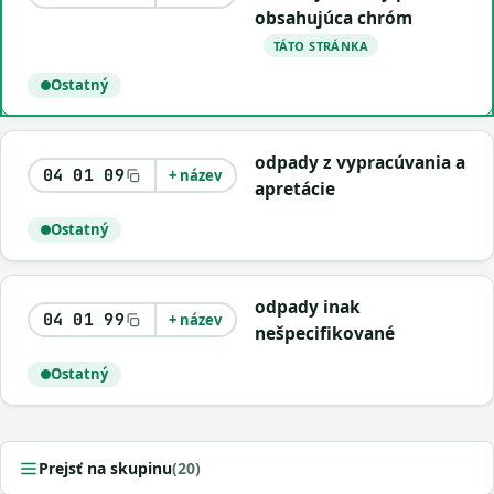
obsahujúca chróm
TÁTO STRÁNKA
Ostatný
odpady z vypracúvania a
04 01 09
+ název
apretácie
Ostatný
odpady inak
04 01 99
+ název
nešpecifikované
Ostatný
Prejsť na skupinu
(20)