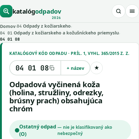
katalóg
odpadov
2026
Odpady z kožiarskeho
Domov
›
›
04
Odpady z kožiarskeho a kožušníckeho priemyslu
›
04 01
04 01 08
KATALÓGOVÝ KÓD ODPADU · PRÍL. 1, VYHL. 365/2015 Z. Z.
04 01 08
+ název
★
Uložiť kód
odpadová vyčinená koža
(holina, stružliny, odrezky,
brúsny prach) obsahujúca
chróm
Ostatný odpad
— nie je klasifikovaný ako
(O)
nebezpečný