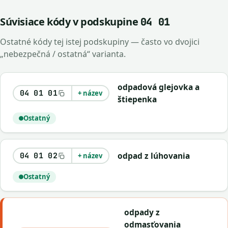
Súvisiace kódy v podskupine
04 01
Ostatné kódy tej istej podskupiny — často vo dvojici
„nebezpečná / ostatná“ varianta.
odpadová glejovka a
04 01 01
+ název
štiepenka
Ostatný
odpad z lúhovania
04 01 02
+ název
Ostatný
odpady z
odmasťovania