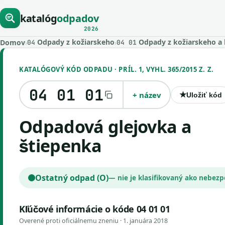
katalóg
odpadov
2026
Odpady z kožiarskeho
Odpady z kožiarskeho a 
Domov
›
›
04
04 01
KATALÓGOVÝ KÓD ODPADU · PRÍL. 1, VYHL. 365/2015 Z. Z.
04 01 01
+ název
★
Uložiť kód
odpadová glejovka a
štiepenka
Ostatný odpad (O)
— nie je klasifikovaný ako nebez
Kľúčové informácie o kóde 04 01 01
Overené proti oficiálnemu zneniu ·
1. januára 2018