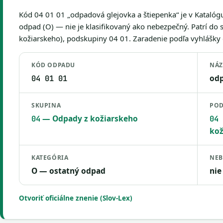
Kód 04 01 01 „odpadová glejovka a štiepenka“ je v Kataló
odpad (O) — nie je klasifikovaný ako nebezpečný. Patrí do
kožiarskeho), podskupiny 04 01. Zaradenie podľa vyhlášky č.
KÓD ODPADU
NÁ
odp
04 01 01
SKUPINA
POD
— Odpady z kožiarskeho
04
04 
kož
KATEGÓRIA
NEB
O — ostatný odpad
nie
Otvoriť oficiálne znenie (Slov-Lex)