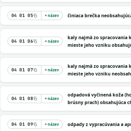
činiaca brečka neobsahujú
04 01 05
+ název
kaly najmä zo spracovania
04 01 06
+ název
mieste jeho vzniku obsahu
kaly najmä zo spracovania
04 01 07
+ název
mieste jeho vzniku neobsa
odpadová vyčinená koža (hol
04 01 08
+ název
brúsny prach) obsahujúca 
odpady z vypracúvania a ap
04 01 09
+ název