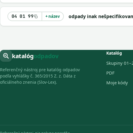
odpady inak nešpecifikova
04 01 99
+ název
Katalóg
katalóg
odpadov
Skupiny 01–
Referenčný nástroj pre katalóg odpadov
PDF
podľa vyhlášky č. 365/2015 Z. z. Dáta z
oficiálneho znenia (Slov-Lex).
Moje kódy