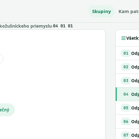
Skupiny
Kam pat
kožušníckeho priemyslu
›
04 01 01
Všetk
01
Odp
02
03
Odp
04
Odp
05
pečný
06
07