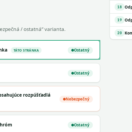
18
19
bezpečná / ostatná“ varianta.
Kom
20
nka
Ostatný
TÁTO STRÁNKA
Ostatný
bsahujúce rozpúšťadlá
Nebezpečný
chróm
Ostatný