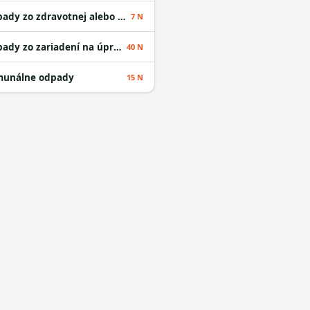
Odpady zo zdravotnej alebo veterinárnej starostlivosti alebo s nimi súvisiaceho výskumu okrem kuchynských a reštauračných odpadov
7 N
Odpady zo zariadení na úpravu odpadu
40 N
unálne odpady
15 N