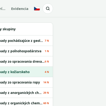
rí…
Evidencia
Česky
y skupiny
Odpady pochádzajúce z geologického prieskumu
7 N
ady z poľnohospodárstva
1 N
Odpady zo spracovania dreva a z výroby papiera
6 N
ady z kožiarskeho
4 N
ady zo spracovania ropy
14 N
Odpady z anorganických chemických procesov
29 N
Odpady z organických chemických procesov
60 N