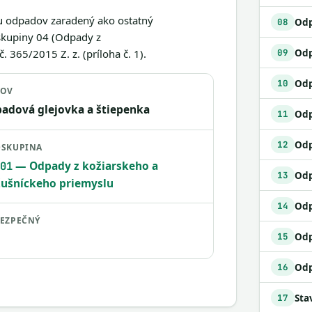
gu odpadov zaradený ako ostatný
Odp
08
 skupiny 04 (Odpady z
 365/2015 Z. z. (príloha č. 1).
09
Odp
10
ZOV
adová glejovka a štiepenka
11
Odp
12
SKUPINA
— Odpady z kožiarskeho a
01
13
ušníckeho priemyslu
14
EZPEČNÝ
Odp
15
16
17