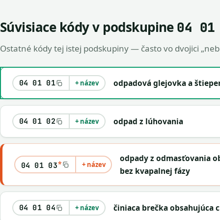
Súvisiace kódy v podskupine
04 01
Ostatné kódy tej istej podskupiny — často vo dvojici „ne
odpadová glejovka a štiepe
04 01 01
+ název
odpad z lúhovania
04 01 02
+ název
odpady z odmasťovania o
*
+ název
04 01 03
bez kvapalnej fázy
činiaca brečka obsahujúca 
04 01 04
+ název