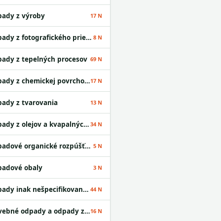
ady z výroby
17 N
Odpady z fotografického priemyslu
8 N
ady z tepelných procesov
69 N
Odpady z chemickej povrchovej úpravy kovov a nanášania kovov a iných materiálov; odpady z hydrometalurgie neželezných kovov
17 N
ady z tvarovania
13 N
Odpady z olejov a kvapalných palív okrem jedlých olejov a odpadov uvedených v skupinách 05 a 12
34 N
Odpadové organické rozpúšťadlá
5 N
adové obaly
3 N
Odpady inak nešpecifikované v tomto katalógu
44 N
Stavebné odpady a odpady z demolácií vrátane výkopovej zeminy z kontaminovaných miest
16 N