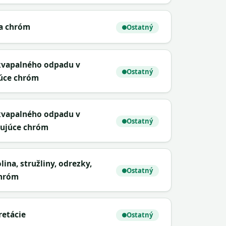
ca chróm
Ostatný
 kvapalného odpadu v
Ostatný
júce chróm
 kvapalného odpadu v
Ostatný
hujúce chróm
ina, stružliny, odrezky,
Ostatný
chróm
retácie
Ostatný