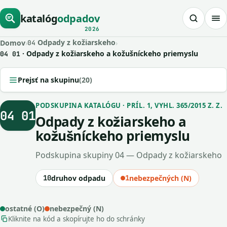
katalóg
odpadov
2026
Odpady z kožiarskeho
Domov
›
›
04
· Odpady z kožiarskeho a kožušníckeho priemyslu
04 01
Prejsť na skupinu
(20)
PODSKUPINA KATALÓGU · PRÍL. 1, VYHL. 365/2015 Z. Z.
04 01
Odpady z kožiarskeho a
kožušníckeho priemyslu
Podskupina skupiny 04 — Odpady z kožiarskeho
10
druhov odpadu
1
nebezpečných (N)
ostatné (O)
nebezpečný (N)
Kliknite na kód a skopírujte ho do schránky