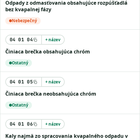
odpady z odmasťovania obsahujúce rozpúšťadlá
bez kvapalnej fázy
Nebezpečný
04 01 04
+ název
činiaca brečka obsahujúca chróm
Ostatný
04 01 05
+ název
činiaca brečka neobsahujúca chróm
Ostatný
04 01 06
+ název
kaly najmä zo spracovania kvapalného odpadu v