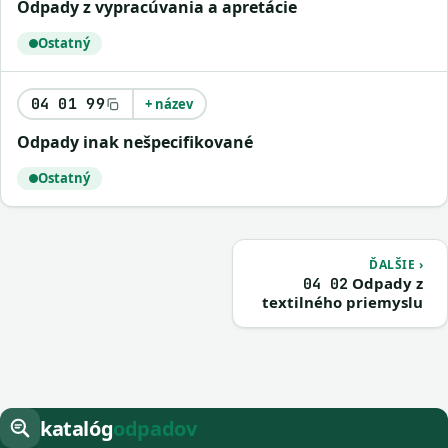
odpady z vypracúvania a apretácie
Ostatný
04 01 99
+ název
odpady inak nešpecifikované
Ostatný
ĎALŠIE ›
Odpady z
04 02
textilného priemyslu
katalóg
odpadov