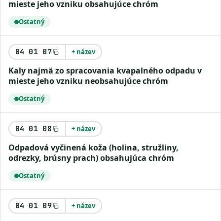
mieste jeho vzniku obsahujúce chróm
Ostatný
04 01 07
+ název
kaly najmä zo spracovania kvapalného odpadu v
mieste jeho vzniku neobsahujúce chróm
Ostatný
04 01 08
+ název
odpadová vyčinená koža (holina, stružliny,
odrezky, brúsny prach) obsahujúca chróm
Ostatný
04 01 09
+ název