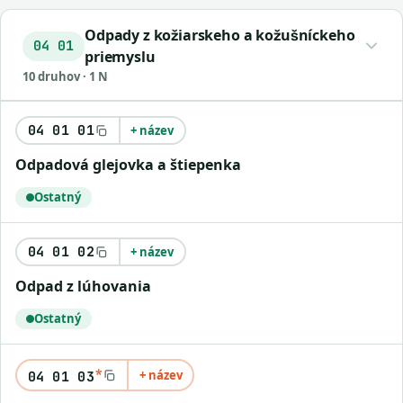
Odpady z kožiarskeho a kožušníckeho
04 01
priemyslu
10 druhov · 1 N
04 01 01
+ název
odpadová glejovka a štiepenka
Ostatný
04 01 02
+ název
odpad z lúhovania
Ostatný
*
+ název
04 01 03