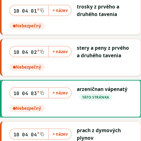
trosky z prvého a
*
+ název
10 04 01
druhého tavenia
Nebezpečný
stery a peny z prvého
*
+ název
10 04 02
a druhého tavenia
Nebezpečný
arzeničnan vápenatý
*
+ název
10 04 03
TÁTO STRÁNKA
Nebezpečný
prach z dymových
*
+ název
10 04 04
plynov