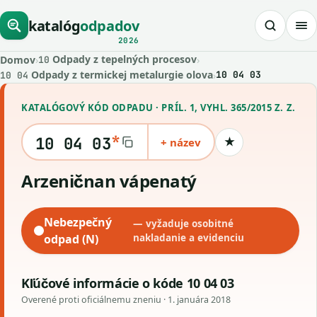
katalóg
odpadov
2026
Odpady z tepelných procesov
Domov
›
›
10
Odpady z termickej metalurgie olova
›
10 04 03
10 04
KATALÓGOVÝ KÓD ODPADU · PRÍL. 1, VYHL. 365/2015 Z. Z.
*
10 04 03
+ název
★
Uložiť kód
arzeničnan vápenatý
Nebezpečný
— vyžaduje osobitné
odpad (N)
nakladanie a evidenciu
Kľúčové informácie o kóde 10 04 03
Overené proti oficiálnemu zneniu ·
1. januára 2018