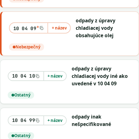
odpady z úpravy
*
chladiacej vody
+ název
10 04 09
obsahujúce olej
Nebezpečný
odpady z úpravy
chladiacej vody iné ako
10 04 10
+ název
uvedené v 10 04 09
Ostatný
odpady inak
10 04 99
+ název
nešpecifikované
Ostatný