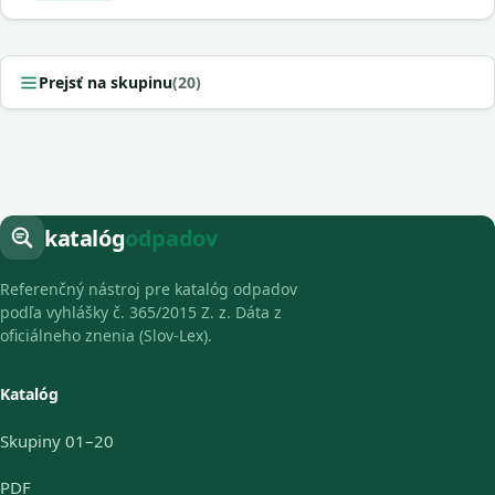
Prejsť na skupinu
(20)
katalóg
odpadov
Referenčný nástroj pre katalóg odpadov
podľa vyhlášky č. 365/2015 Z. z. Dáta z
oficiálneho znenia (Slov-Lex).
Katalóg
Skupiny 01–20
PDF