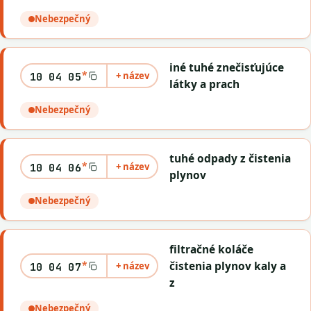
Nebezpečný
iné tuhé znečisťujúce
*
+ název
10 04 05
látky a prach
Nebezpečný
tuhé odpady z čistenia
*
+ název
10 04 06
plynov
Nebezpečný
filtračné koláče
*
čistenia plynov kaly a
+ název
10 04 07
z
Nebezpečný