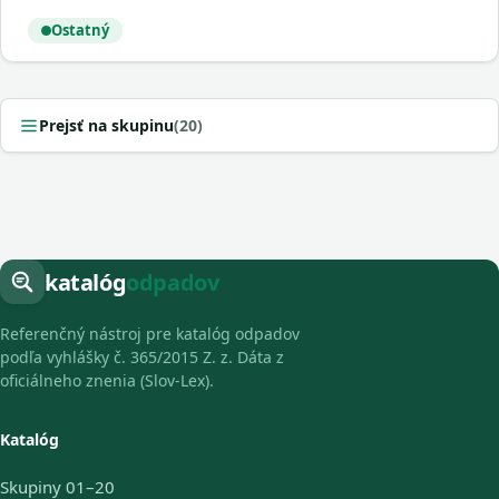
Ostatný
Prejsť na skupinu
(20)
katalóg
odpadov
Referenčný nástroj pre katalóg odpadov
podľa vyhlášky č. 365/2015 Z. z. Dáta z
oficiálneho znenia (Slov-Lex).
Katalóg
Skupiny 01–20