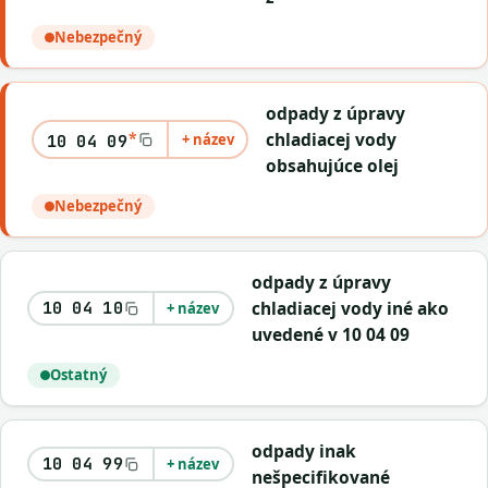
Nebezpečný
odpady z úpravy
*
chladiacej vody
+ název
10 04 09
obsahujúce olej
Nebezpečný
odpady z úpravy
chladiacej vody iné ako
10 04 10
+ název
uvedené v 10 04 09
Ostatný
odpady inak
10 04 99
+ název
nešpecifikované