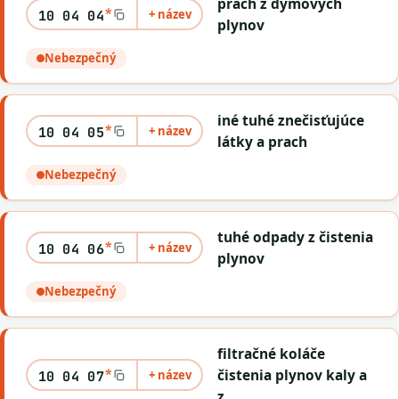
prach z dymových
*
+ název
10 04 04
plynov
Nebezpečný
iné tuhé znečisťujúce
*
+ název
10 04 05
látky a prach
Nebezpečný
tuhé odpady z čistenia
*
+ název
10 04 06
plynov
Nebezpečný
filtračné koláče
*
čistenia plynov kaly a
+ název
10 04 07
z