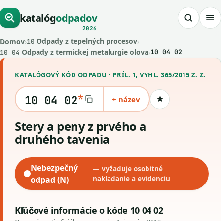
katalóg
odpadov
2026
Odpady z tepelných procesov
Domov
›
›
10
Odpady z termickej metalurgie olova
›
10 04 02
10 04
KATALÓGOVÝ KÓD ODPADU · PRÍL. 1, VYHL. 365/2015 Z. Z.
*
10 04 02
+ název
★
Uložiť kód
stery a peny z prvého a
druhého tavenia
Nebezpečný
— vyžaduje osobitné
odpad (N)
nakladanie a evidenciu
Kľúčové informácie o kóde 10 04 02