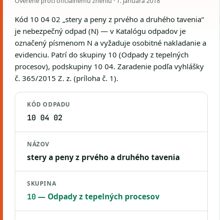
Overené proti oficiálnemu zneniu ·
1. januára 2018
Kód 10 04 02 „stery a peny z prvého a druhého tavenia“
je nebezpečný odpad (N) — v Katalógu odpadov je
označený písmenom N a vyžaduje osobitné nakladanie a
evidenciu. Patrí do skupiny 10 (Odpady z tepelných
procesov), podskupiny 10 04. Zaradenie podľa vyhlášky
č. 365/2015 Z. z. (príloha č. 1).
KÓD ODPADU
10 04 02
NÁZOV
stery a peny z prvého a druhého tavenia
SKUPINA
— Odpady z tepelných procesov
10