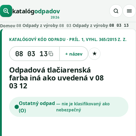
katalóg
odpadov
2026
Odpady z výroby
Odpady z výroby
Domov
›
›
›
08 03 13
08
08 03
KATALÓGOVÝ KÓD ODPADU · PRÍL. 1, VYHL. 365/2015 Z. Z.
08 03 13
+ název
★
Uložiť kód
odpadová tlačiarenská
farba iná ako uvedená v 08
03 12
Ostatný odpad
— nie je klasifikovaný ako
(O)
nebezpečný