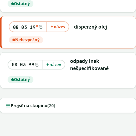
Ostatný
*
disperzný olej
+ název
08 03 19
Nebezpečný
odpady inak
08 03 99
+ název
nešpecifikované
Ostatný
Prejsť na skupinu
(20)