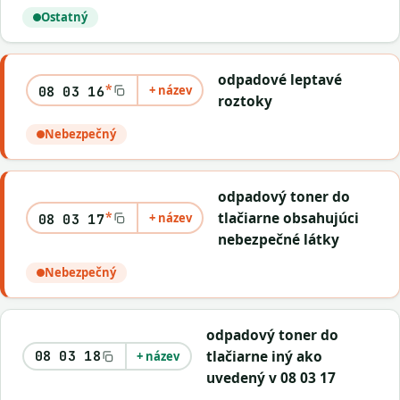
Ostatný
odpadové leptavé
*
+ název
08 03 16
roztoky
Nebezpečný
odpadový toner do
*
tlačiarne obsahujúci
+ název
08 03 17
nebezpečné látky
Nebezpečný
odpadový toner do
tlačiarne iný ako
08 03 18
+ název
uvedený v 08 03 17