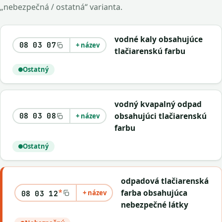
„nebezpečná / ostatná“ varianta.
vodné kaly obsahujúce
08 03 07
+ název
tlačiarenskú farbu
Ostatný
vodný kvapalný odpad
obsahujúci tlačiarenskú
08 03 08
+ název
farbu
Ostatný
odpadová tlačiarenská
*
farba obsahujúca
+ název
08 03 12
nebezpečné látky