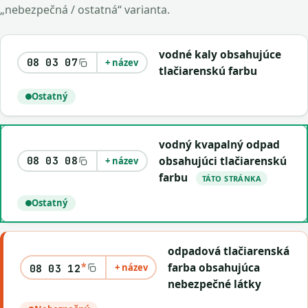
„nebezpečná / ostatná“ varianta.
vodné kaly obsahujúce
08 03 07
+ název
tlačiarenskú farbu
Ostatný
vodný kvapalný odpad
obsahujúci tlačiarenskú
08 03 08
+ název
farbu
TÁTO STRÁNKA
Ostatný
odpadová tlačiarenská
*
farba obsahujúca
+ název
08 03 12
nebezpečné látky