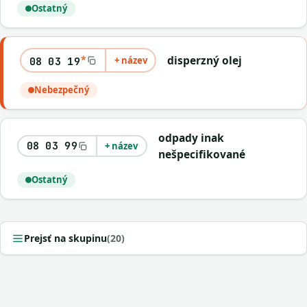
Ostatný
*
disperzný olej
+ název
08 03 19
Nebezpečný
odpady inak
08 03 99
+ název
nešpecifikované
Ostatný
Prejsť na skupinu
(20)