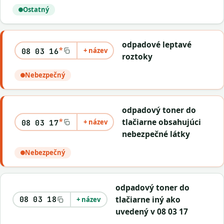
Ostatný
odpadové leptavé
*
+ název
08 03 16
roztoky
Nebezpečný
odpadový toner do
*
tlačiarne obsahujúci
+ název
08 03 17
nebezpečné látky
Nebezpečný
odpadový toner do
tlačiarne iný ako
08 03 18
+ název
uvedený v 08 03 17