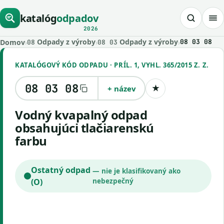
katalóg
odpadov
2026
Odpady z výroby
Odpady z výroby
Domov
›
›
›
08 03 08
08
08 03
KATALÓGOVÝ KÓD ODPADU · PRÍL. 1, VYHL. 365/2015 Z. Z.
08 03 08
+ název
★
Uložiť kód
vodný kvapalný odpad
obsahujúci tlačiarenskú
farbu
Ostatný odpad
— nie je klasifikovaný ako
(O)
nebezpečný