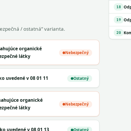
18
19
bezpečná / ostatná“ varianta.
Kom
20
sahujúce organické
Nebezpečný
ezpečné látky
ko uvedené v 08 01 11
Ostatný
bsahujúce organické
Nebezpečný
ezpečné látky
ako uvedené v 08 01 13
Ostatný