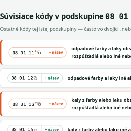
Súvisiace kódy v podskupine
08 01
Ostatné kódy tej istej podskupiny — často vo dvojici „ne
odpadové farby a laky ob
*
+ název
08 01 11
rozpúšťadlá alebo iné neb
odpadové farby a laky iné a
08 01 12
+ název
kaly z farby alebo laku o
*
+ název
08 01 13
rozpúšťadlá alebo iné neb
kaly z farby alebo laku iné 
08 01 14
+ název