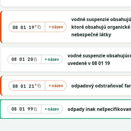
vodné suspenzie obsahujúc
*
ktoré obsahujú organické 
+ název
08 01 19
nebezpečné látky
vodné suspenzie obsahujúce
08 01 20
+ název
uvedené v 08 01 19
*
odpadový odstraňovač far
+ název
08 01 21
odpady inak nešpecifikova
08 01 99
+ název