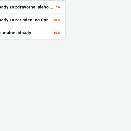
Odpady zo zdravotnej alebo veterinárnej starostlivosti alebo s nimi súvisiaceho výskumu okrem kuchynských a reštauračných odpadov
7 N
Odpady zo zariadení na úpravu odpadu
40 N
unálne odpady
15 N