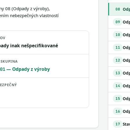
ny 08 (Odpady z výroby),
Odp
08
ením nebezpečných vlastností
09
Odp
10
ZOV
ady inak nešpecifikované
11
Odp
12
SKUPINA
— Odpady z výroby
01
13
EZPEČNÝ
14
Odp
15
16
17