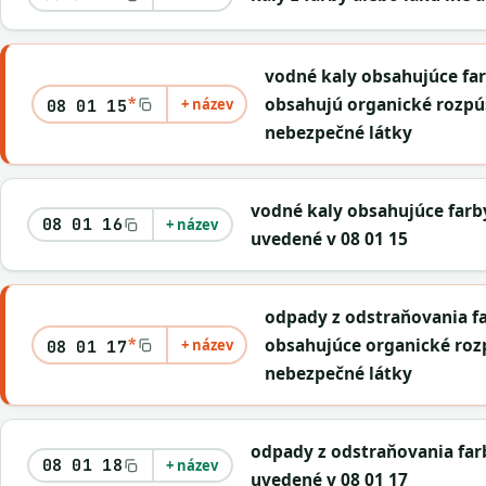
vodné kaly obsahujúce far
*
obsahujú organické rozpúš
+ název
08 01 15
nebezpečné látky
vodné kaly obsahujúce farby
08 01 16
+ název
uvedené v 08 01 15
odpady z odstraňovania fa
*
obsahujúce organické roz
+ název
08 01 17
nebezpečné látky
odpady z odstraňovania far
08 01 18
+ název
uvedené v 08 01 17