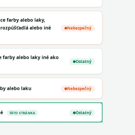
e farby alebo laky,
rozpúšťadlá alebo iné
Nebezpečný
 farby alebo laky iné ako
Ostatný
by alebo laku
Nebezpečný
né
Ostatný
TÁTO STRÁNKA