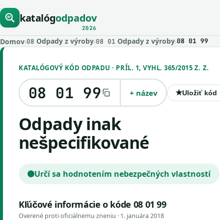
katalóg
odpadov
2026
Odpady z výroby
Odpady z výroby
Domov
›
›
›
08 01 99
08
08 01
KATALÓGOVÝ KÓD ODPADU · PRÍL. 1, VYHL. 365/2015 Z. Z.
08 01 99
+ název
★
Uložiť kód
odpady inak
nešpecifikované
Určí sa hodnotením nebezpečných vlastností
Kľúčové informácie o kóde 08 01 99
Overené proti oficiálnemu zneniu ·
1. januára 2018