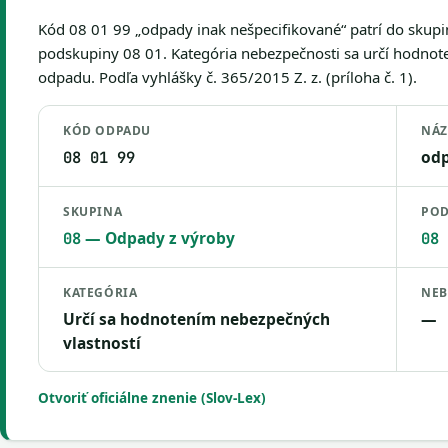
Kód 08 01 99 „odpady inak nešpecifikované“ patrí do skupi
podskupiny 08 01. Kategória nebezpečnosti sa určí hodnot
odpadu. Podľa vyhlášky č. 365/2015 Z. z. (príloha č. 1).
KÓD ODPADU
NÁ
odp
08 01 99
SKUPINA
POD
— Odpady z výroby
08
08 
KATEGÓRIA
NEB
Určí sa hodnotením nebezpečných
—
vlastností
Otvoriť oficiálne znenie (Slov-Lex)