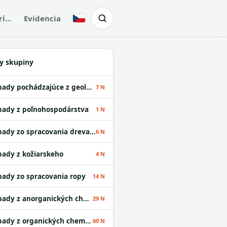
rí…
Evidencia
Česky
y skupiny
Odpady pochádzajúce z geologického prieskumu
7 N
ady z poľnohospodárstva
1 N
Odpady zo spracovania dreva a z výroby papiera
6 N
ady z kožiarskeho
4 N
ady zo spracovania ropy
14 N
Odpady z anorganických chemických procesov
29 N
Odpady z organických chemických procesov
60 N