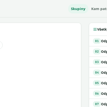
Skupiny
Kam pat
Všetk
01
Odp
02
03
Odp
04
Odp
05
06
07