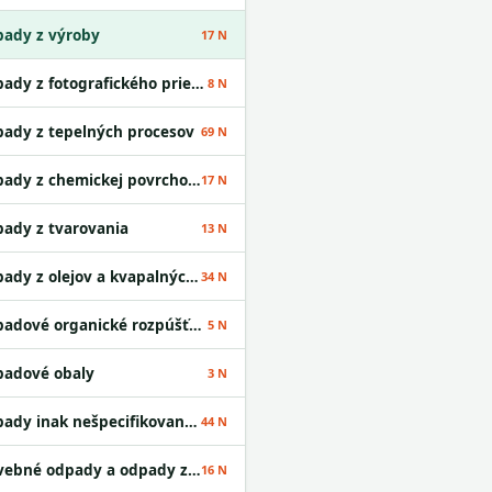
ady z výroby
17 N
Odpady z fotografického priemyslu
8 N
ady z tepelných procesov
69 N
Odpady z chemickej povrchovej úpravy kovov a nanášania kovov a iných materiálov; odpady z hydrometalurgie neželezných kovov
17 N
ady z tvarovania
13 N
Odpady z olejov a kvapalných palív okrem jedlých olejov a odpadov uvedených v skupinách 05 a 12
34 N
Odpadové organické rozpúšťadlá
5 N
adové obaly
3 N
Odpady inak nešpecifikované v tomto katalógu
44 N
Stavebné odpady a odpady z demolácií vrátane výkopovej zeminy z kontaminovaných miest
16 N