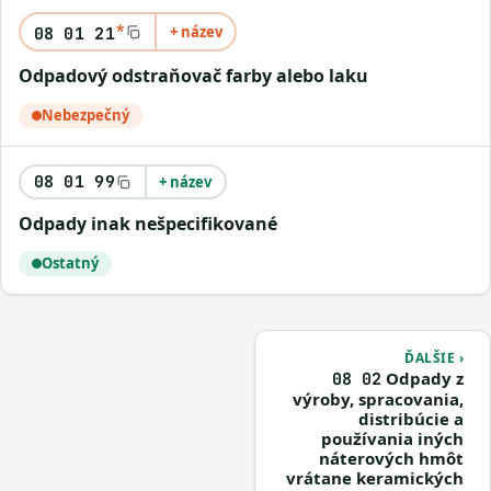
*
+ název
08 01 21
odpadový odstraňovač farby alebo laku
Nebezpečný
08 01 99
+ název
odpady inak nešpecifikované
Ostatný
ĎALŠIE ›
Odpady z
08 02
výroby, spracovania,
distribúcie a
používania iných
náterových hmôt
vrátane keramických