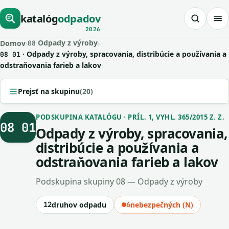
katalóg
odpadov
2026
Odpady z výroby
Domov
›
›
08
· Odpady z výroby, spracovania, distribúcie a používania a
08 01
odstraňovania farieb a lakov
Prejsť na skupinu
(20)
PODSKUPINA KATALÓGU · PRÍL. 1, VYHL. 365/2015 Z. Z.
08 01
Odpady z výroby, spracovania,
distribúcie a používania a
odstraňovania farieb a lakov
Podskupina skupiny 08 — Odpady z výroby
12
druhov odpadu
6
nebezpečných (N)