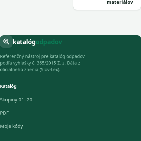
materiálov
katalóg
odpadov
Referenčný nástroj pre katalóg odpadov
podľa vyhlášky č. 365/2015 Z. z. Dáta z
oficiálneho znenia (Slov-Lex).
Katalóg
Skupiny 01–20
PDF
Moje kódy