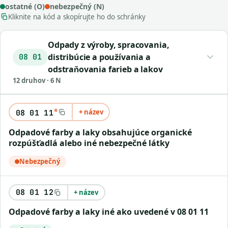
ostatné (O)
nebezpečný (N)
Kliknite na kód a skopírujte ho do schránky
Odpady z výroby, spracovania,
distribúcie a používania a
08 01
odstraňovania farieb a lakov
12 druhov · 6 N
*
+ název
08 01 11
odpadové farby a laky obsahujúce organické
rozpúšťadlá alebo iné nebezpečné látky
Nebezpečný
08 01 12
+ název
odpadové farby a laky iné ako uvedené v 08 01 11