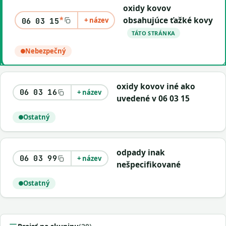
oxidy kovov
*
obsahujúce ťažké kovy
+ název
06 03 15
TÁTO STRÁNKA
Nebezpečný
oxidy kovov iné ako
06 03 16
+ název
uvedené v 06 03 15
Ostatný
odpady inak
06 03 99
+ název
nešpecifikované
Ostatný