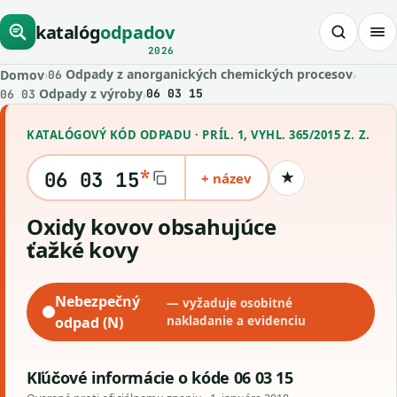
katalóg
odpadov
2026
Odpady z anorganických chemických procesov
Domov
›
›
06
Odpady z výroby
›
06 03 15
06 03
KATALÓGOVÝ KÓD ODPADU · PRÍL. 1, VYHL. 365/2015 Z. Z.
*
06 03 15
+ název
★
Uložiť kód
oxidy kovov obsahujúce
ťažké kovy
Nebezpečný
— vyžaduje osobitné
odpad (N)
nakladanie a evidenciu
Kľúčové informácie o kóde 06 03 15