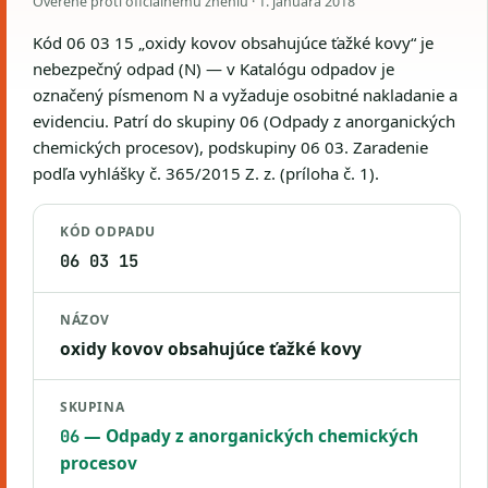
Overené proti oficiálnemu zneniu ·
1. januára 2018
Kód 06 03 15 „oxidy kovov obsahujúce ťažké kovy“ je
nebezpečný odpad (N) — v Katalógu odpadov je
označený písmenom N a vyžaduje osobitné nakladanie a
evidenciu. Patrí do skupiny 06 (Odpady z anorganických
chemických procesov), podskupiny 06 03. Zaradenie
podľa vyhlášky č. 365/2015 Z. z. (príloha č. 1).
KÓD ODPADU
06 03 15
NÁZOV
oxidy kovov obsahujúce ťažké kovy
SKUPINA
— Odpady z anorganických chemických
06
procesov