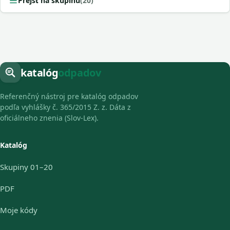
Prejsť na skupinu
(20)
katalóg
odpadov
Referenčný nástroj pre katalóg odpadov
podľa vyhlášky č. 365/2015 Z. z. Dáta z
oficiálneho znenia (Slov-Lex).
Katalóg
Skupiny 01–20
PDF
Moje kódy