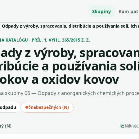
Skupiny
Kam pat
· Odpady z výroby, spracovania, distribúcie a používania solí, ic
 KATALÓGU · PRÍL. 1, VYHL. 365/2015 Z. Z.
ady z výroby, spracovan
ribúcie a používania solí
tokov a oxidov kovov
a skupiny 06 — Odpady z anorganických chemických proc
 odpadu
3
nebezpečných (N)
ý (N)
Kliknit