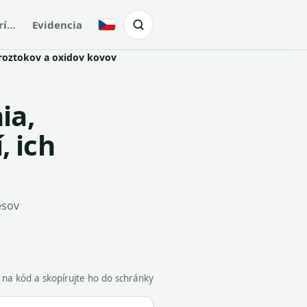
rí…
Evidencia
Česky
h roztokov a oxidov kovov
ia,
, ich
esov
e na kód a skopírujte ho do schránky