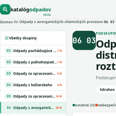
katalóg
odpadov
2026
Odpady z anorganických chemických procesov
Domov
›
›
06
06 03
PODSKUPINA
06 03
Všetky skupiny
Odp
dist
Odpady pochádzajúce z geologického prieskumu
01
7 N
roz
Odpady z poľnohospodárstva
02
1 N
Odpady zo spracovania dreva a z výroby papiera
03
6 N
Podskupin
Odpady z kožiarskeho
04
4 N
6
druhov
Odpady zo spracovania ropy
05
14 N
ostatné (O)
nebezpečn
Odpady z anorganických chemických procesov
06
29 N