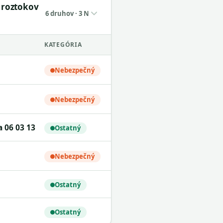
h roztokov
6 druhov · 3 N
KATEGÓRIA
Nebezpečný
Nebezpečný
a 06 03 13
Ostatný
Nebezpečný
Ostatný
Ostatný