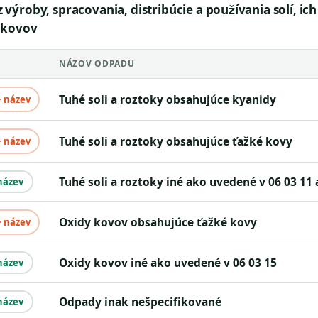
výroby, spracovania, distribúcie a používania solí, ic
 kovov
NÁZOV ODPADU
tuhé soli a roztoky obsahujúce kyanidy
+ název
tuhé soli a roztoky obsahujúce ťažké kovy
+ název
tuhé soli a roztoky iné ako uvedené v 06 03 11 
název
oxidy kovov obsahujúce ťažké kovy
+ název
oxidy kovov iné ako uvedené v 06 03 15
název
odpady inak nešpecifikované
název