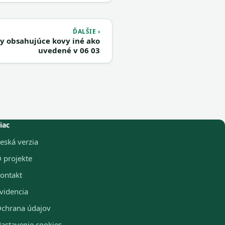
ĎALŠIE ›
 obsahujúce kovy iné ako
uvedené v 06 03
iac
eská verzia
 projekte
ontakt
videncia
chrana údajov
astavenie cookies