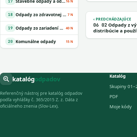
Stavebné odpady a odpady z demolácií vrátane výkopovej zeminy z kontaminovaných miest
17
16 N
Odpady zo zdravotnej alebo veterinárnej starostlivosti alebo s nimi súvisiaceho výskumu okrem kuchynských a reštauračných odpadov
18
7 N
‹ PREDCHÁDZAJÚCE
Odpady z výr
06 02
Odpady zo zariadení na úpravu odpadu
19
40 N
distribúcie a použ
Komunálne odpady
20
15 N
Katalóg
katalóg
odpadov
Skupiny 01–
Referenčný nástroj pre katalóg odpadov
PDF
podľa vyhlášky č. 365/2015 Z. z. Dáta z
oficiálneho znenia (Slov-Lex).
Moje kódy