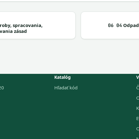
oby, spracovania,
Odpady
06 04
ívania zásad
Katalóg
V
20
Hľadať kód
Č
O
K
E
O
N