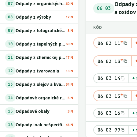
Odpady z 
Odpady z organických chemických procesov
07
60 N
06 03
a oxidov
Odpady z výroby
08
17 N
KÓD
Odpady z fotografického priemyslu
09
8 N
*
06 03 11
Odpady z tepelných procesov
10
69 N
Odpady z chemickej povrchovej úpravy kovov a nanášania kovov a iných materiálov; odpady z hydrometalurgie neželezných kovov
11
17 N
*
06 03 13
Odpady z tvarovania
12
13 N
06 03 14
+ 
Odpady z olejov a kvapalných palív okrem jedlých olejov a odpadov uvedených v skupinách 05 a 12
13
34 N
*
06 03 15
Odpadové organické rozpúšťadlá
14
5 N
Odpadové obaly
15
3 N
06 03 16
+ 
Odpady inak nešpecifikované v tomto katalógu
16
44 N
06 03 99
+ 