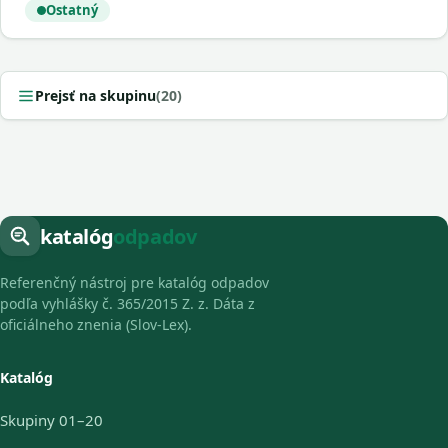
Ostatný
Prejsť na skupinu
(20)
katalóg
odpadov
Referenčný nástroj pre katalóg odpadov
podľa vyhlášky č. 365/2015 Z. z. Dáta z
oficiálneho znenia (Slov-Lex).
Katalóg
Skupiny 01–20