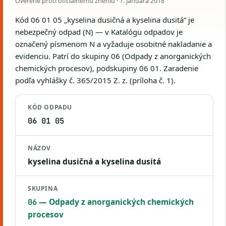
Overené proti oficiálnemu zneniu ·
1. januára 2018
Kód 06 01 05 „kyselina dusičná a kyselina dusitá“ je
nebezpečný odpad (N) — v Katalógu odpadov je
označený písmenom N a vyžaduje osobitné nakladanie a
evidenciu. Patrí do skupiny 06 (Odpady z anorganických
chemických procesov), podskupiny 06 01. Zaradenie
podľa vyhlášky č. 365/2015 Z. z. (príloha č. 1).
KÓD ODPADU
06 01 05
NÁZOV
kyselina dusičná a kyselina dusitá
SKUPINA
— Odpady z anorganických chemických
06
procesov