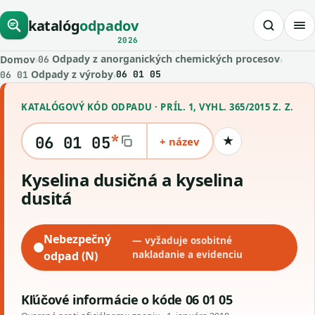
katalóg
odpadov
2026
Odpady z anorganických chemických procesov
Domov
›
›
06
Odpady z výroby
›
06 01 05
06 01
KATALÓGOVÝ KÓD ODPADU · PRÍL. 1, VYHL. 365/2015 Z. Z.
*
06 01 05
+ název
★
Uložiť kód
kyselina dusičná a kyselina
dusitá
Nebezpečný
— vyžaduje osobitné
odpad (N)
nakladanie a evidenciu
Kľúčové informácie o kóde 06 01 05