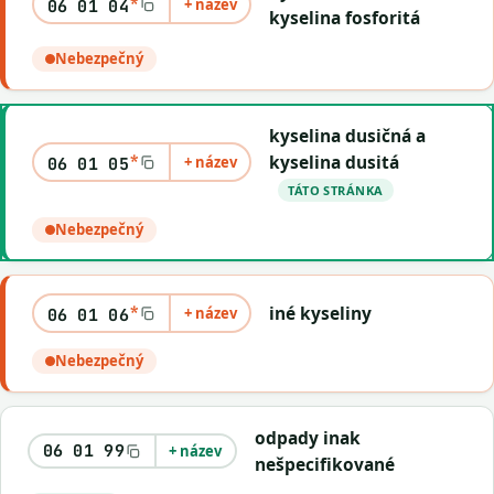
*
+ název
06 01 04
kyselina fosforitá
Nebezpečný
kyselina dusičná a
*
kyselina dusitá
+ název
06 01 05
TÁTO STRÁNKA
Nebezpečný
*
iné kyseliny
+ název
06 01 06
Nebezpečný
odpady inak
06 01 99
+ název
nešpecifikované