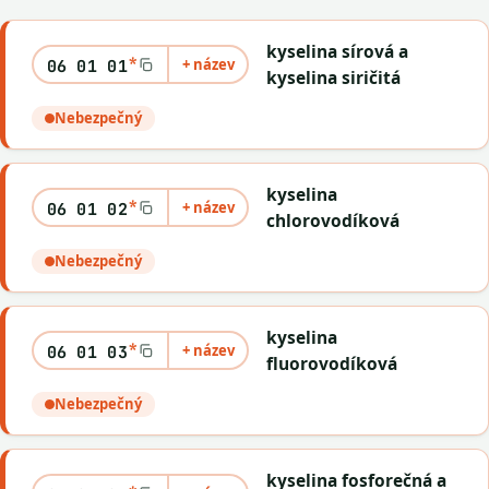
kyselina sírová a
*
+ název
06 01 01
kyselina siričitá
Nebezpečný
kyselina
*
+ název
06 01 02
chlorovodíková
Nebezpečný
kyselina
*
+ název
06 01 03
fluorovodíková
Nebezpečný
kyselina fosforečná a