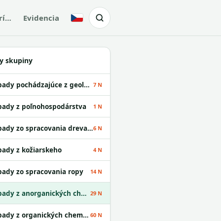
rí…
Evidencia
Česky
y skupiny
Odpady pochádzajúce z geologického prieskumu
7 N
ady z poľnohospodárstva
1 N
Odpady zo spracovania dreva a z výroby papiera
6 N
ady z kožiarskeho
4 N
ady zo spracovania ropy
14 N
Odpady z anorganických chemických procesov
29 N
Odpady z organických chemických procesov
60 N