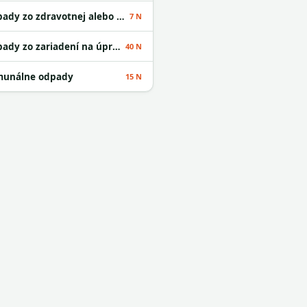
Odpady zo zdravotnej alebo veterinárnej starostlivosti alebo s nimi súvisiaceho výskumu okrem kuchynských a reštauračných odpadov
7 N
Odpady zo zariadení na úpravu odpadu
40 N
unálne odpady
15 N