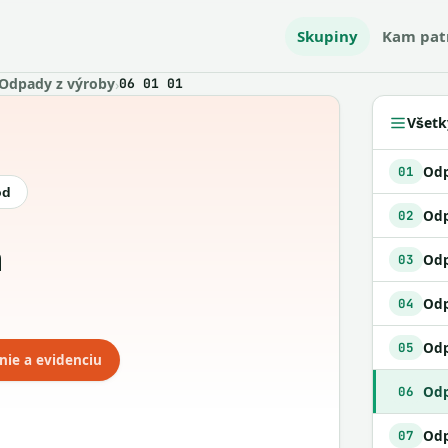
Skupiny
Kam pat
Odpady z výroby
›
06 01 01
Všetk
01
ód
Odp
02
03
Odp
04
Odp
05
nie a evidenciu
06
07