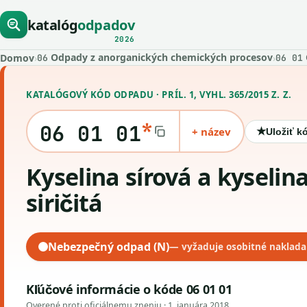
katalóg
odpadov
2026
Odpady z anorganických chemických procesov
Domov
›
›
06
06 01
KATALÓGOVÝ KÓD ODPADU · PRÍL. 1, VYHL. 365/2015 Z. Z.
*
06 01 01
+ název
★
Uložiť k
kyselina sírová a kyselina
siričitá
Nebezpečný odpad (N)
— vyžaduje osobitné naklada
Kľúčové informácie o kóde 06 01 01
Overené proti oficiálnemu zneniu ·
1. januára 2018