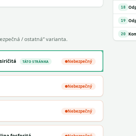
18
19
Kom
20
bezpečná / ostatná“ varianta.
siričitá
Nebezpečný
TÁTO STRÁNKA
Nebezpečný
Nebezpečný
lina fosforitá