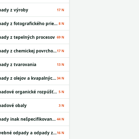
ady z výroby
17 N
Odpady z fotografického priemyslu
8 N
ady z tepelných procesov
69 N
Odpady z chemickej povrchovej úpravy kovov a nanášania kovov a iných materiálov; odpady z hydrometalurgie neželezných kovov
17 N
ady z tvarovania
13 N
Odpady z olejov a kvapalných palív okrem jedlých olejov a odpadov uvedených v skupinách 05 a 12
34 N
Odpadové organické rozpúšťadlá
5 N
adové obaly
3 N
Odpady inak nešpecifikované v tomto katalógu
44 N
Stavebné odpady a odpady z demolácií vrátane výkopovej zeminy z kontaminovaných miest
16 N