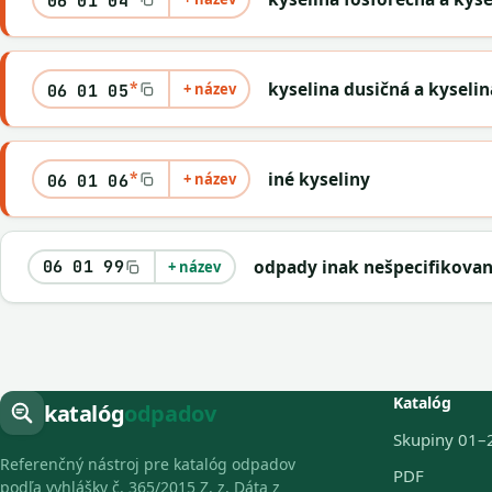
06 01 04
*
kyselina dusičná a kyselin
+ název
06 01 05
*
iné kyseliny
+ název
06 01 06
odpady inak nešpecifikova
06 01 99
+ název
Katalóg
katalóg
odpadov
Skupiny 01–
Referenčný nástroj pre katalóg odpadov
PDF
podľa vyhlášky č. 365/2015 Z. z. Dáta z