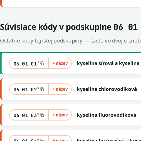
Súvisiace kódy v podskupine
06 01
Ostatné kódy tej istej podskupiny — často vo dvojici „ne
*
kyselina sírová a kyselina 
+ název
06 01 01
*
kyselina chlorovodíková
+ název
06 01 02
*
kyselina fluorovodíková
+ název
06 01 03
*
kyselina fosforečná a kyse
+ název