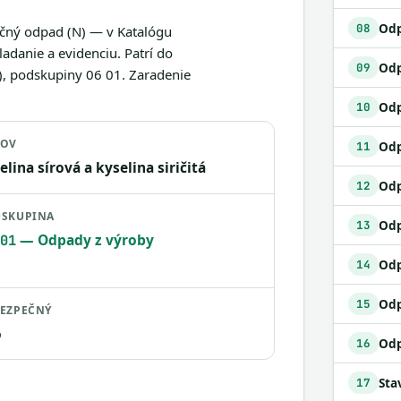
Odp
08
pečný odpad (N) — v Katalógu
danie a evidenciu. Patrí do
09
, podskupiny 06 01. Zaradenie
Odp
10
ZOV
11
elina sírová a kyselina siričitá
Odp
12
SKUPINA
13
— Odpady z výroby
01
14
Odp
15
EZPEČNÝ
o
16
17