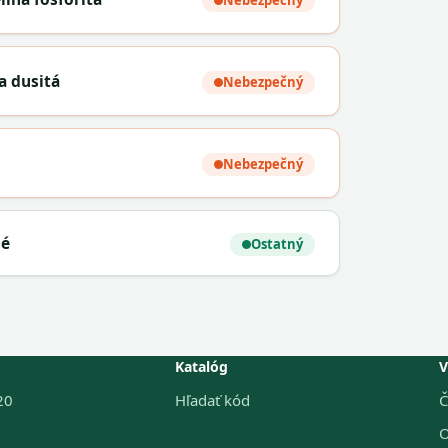
Nebezpečný
a dusitá
Nebezpečný
Nebezpečný
né
Ostatný
Katalóg
V
20
Hľadať kód
Č
O