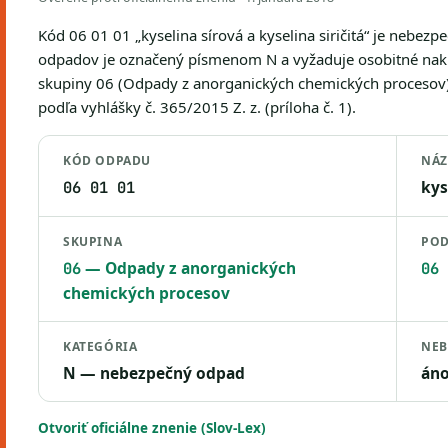
Kód 06 01 01 „kyselina sírová a kyselina siričitá“ je nebez
odpadov je označený písmenom N a vyžaduje osobitné nakla
skupiny 06 (Odpady z anorganických chemických procesov)
podľa vyhlášky č. 365/2015 Z. z. (príloha č. 1).
KÓD ODPADU
NÁ
kys
06 01 01
SKUPINA
POD
— Odpady z anorganických
06
06 
chemických procesov
KATEGÓRIA
NEB
N — nebezpečný odpad
án
Otvoriť oficiálne znenie (Slov-Lex)