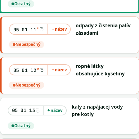
Ostatný
odpady z čistenia palív
*
+ název
05 01 11
zásadami
Nebezpečný
ropné látky
*
+ název
05 01 12
obsahujúce kyseliny
Nebezpečný
kaly z napájacej vody
05 01 13
+ název
pre kotly
Ostatný