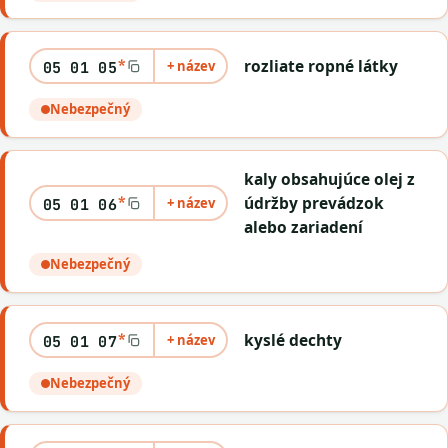
*
rozliate ropné látky
+ název
05 01 05
Nebezpečný
kaly obsahujúce olej z
*
údržby prevádzok
+ název
05 01 06
alebo zariadení
Nebezpečný
*
kyslé dechty
+ název
05 01 07
Nebezpečný