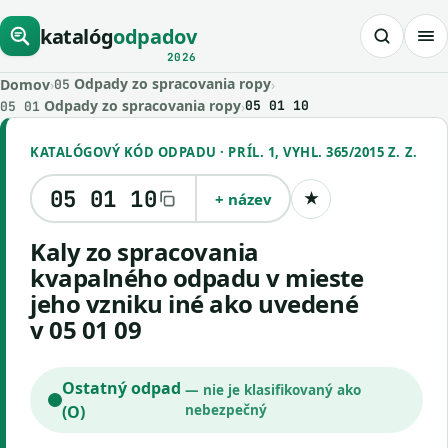
katalóg
odpadov
2026
Odpady zo spracovania ropy
Domov
›
›
05
Odpady zo spracovania ropy
›
05 01 10
05 01
KATALÓGOVÝ KÓD ODPADU · PRÍL. 1, VYHL. 365/2015 Z. Z.
05 01 10
+ název
★
Uložiť kód
kaly zo spracovania
kvapalného odpadu v mieste
jeho vzniku iné ako uvedené
v 05 01 09
Ostatný odpad
— nie je klasifikovaný ako
(O)
nebezpečný