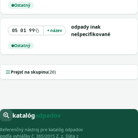
Ostatný
odpady inak
05 01 99
+ název
nešpecifikované
Ostatný
Prejsť na skupinu
(20)
katalóg
odpadov
Referenčný nástroj pre katalóg odpadov
podľa vyhlášky č. 365/2015 Z. z. Dáta z