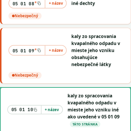
*
iné dechty
+ název
05 01 08
Nebezpečný
kaly zo spracovania
kvapalného odpadu v
*
mieste jeho vzniku
+ název
05 01 09
obsahujúce
nebezpečné látky
Nebezpečný
kaly zo spracovania
kvapalného odpadu v
mieste jeho vzniku iné
05 01 10
+ název
ako uvedené v 05 01 09
TÁTO STRÁNKA