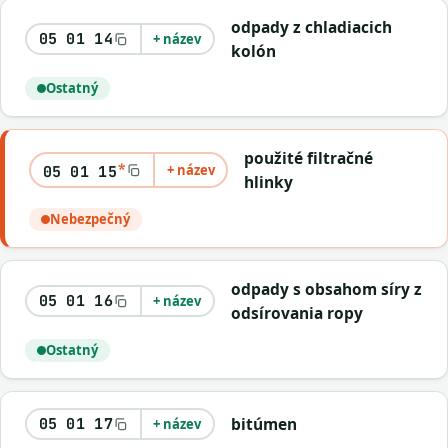
odpady z chladiacich
05 01 14
+ název
kolón
Ostatný
použité filtračné
*
+ název
05 01 15
hlinky
Nebezpečný
odpady s obsahom síry z
05 01 16
+ název
odsírovania ropy
Ostatný
bitúmen
05 01 17
+ název