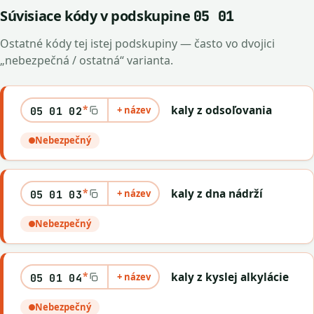
Súvisiace kódy v podskupine
05 01
Ostatné kódy tej istej podskupiny — často vo dvojici
„nebezpečná / ostatná“ varianta.
*
kaly z odsoľovania
+ název
05 01 02
Nebezpečný
*
kaly z dna nádrží
+ název
05 01 03
Nebezpečný
*
kaly z kyslej alkylácie
+ název
05 01 04
Nebezpečný