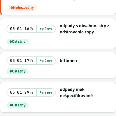
Nebezpečný
odpady s obsahom síry z
05 01 16
+ název
odsírovania ropy
Ostatný
bitúmen
05 01 17
+ název
Ostatný
odpady inak
05 01 99
+ název
nešpecifikované
Ostatný