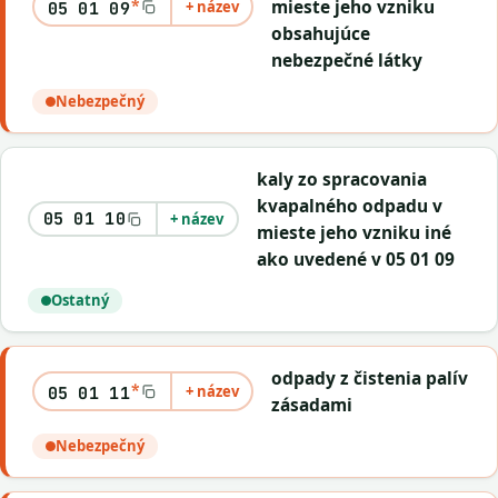
*
mieste jeho vzniku
+ název
05 01 09
obsahujúce
nebezpečné látky
Nebezpečný
kaly zo spracovania
kvapalného odpadu v
05 01 10
+ název
mieste jeho vzniku iné
ako uvedené v 05 01 09
Ostatný
odpady z čistenia palív
*
+ název
05 01 11
zásadami
Nebezpečný