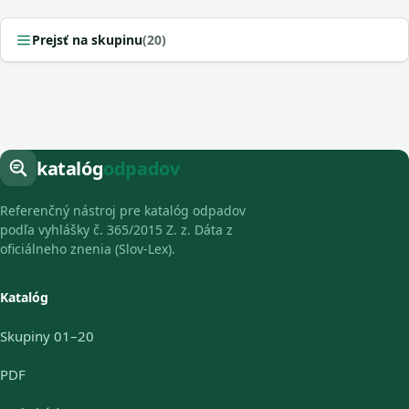
Prejsť na skupinu
(20)
katalóg
odpadov
Referenčný nástroj pre katalóg odpadov
podľa vyhlášky č. 365/2015 Z. z. Dáta z
oficiálneho znenia (Slov-Lex).
Katalóg
Skupiny 01–20
PDF