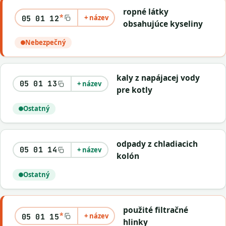
ropné látky
*
+ název
05 01 12
obsahujúce kyseliny
Nebezpečný
kaly z napájacej vody
05 01 13
+ název
pre kotly
Ostatný
odpady z chladiacich
05 01 14
+ název
kolón
Ostatný
použité filtračné
*
+ název
05 01 15
hlinky