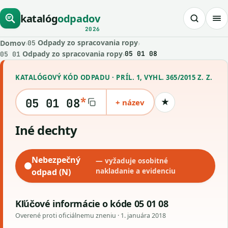
katalóg
odpadov
2026
Odpady zo spracovania ropy
Domov
›
›
05
Odpady zo spracovania ropy
›
05 01 08
05 01
KATALÓGOVÝ KÓD ODPADU · PRÍL. 1, VYHL. 365/2015 Z. Z.
*
05 01 08
+ název
★
Uložiť kód
iné dechty
Nebezpečný
— vyžaduje osobitné
odpad (N)
nakladanie a evidenciu
Kľúčové informácie o kóde 05 01 08
Overené proti oficiálnemu zneniu ·
1. januára 2018