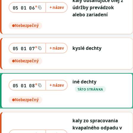
kaly obsahujúce olej z
*
údržby prevádzok
+ název
05 01 06
alebo zariadení
Nebezpečný
*
kyslé dechty
+ název
05 01 07
Nebezpečný
iné dechty
*
+ název
05 01 08
TÁTO STRÁNKA
Nebezpečný
kaly zo spracovania
kvapalného odpadu v