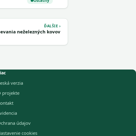
Ostatný
ĎALŠIE ›
ievania neželezných kovov
iac
eská verzia
 projekte
ontakt
videncia
chrana údajov
astavenie cookies