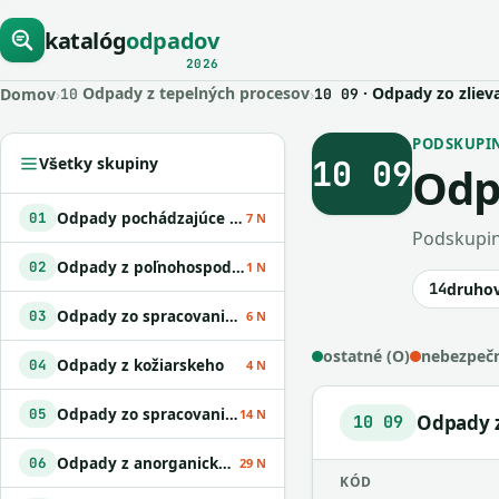
katalóg
odpadov
2026
Odpady z tepelných procesov
· Odpady zo zliev
Domov
›
›
10
10 09
PODSKUPINA
10 09
Všetky skupiny
Odp
Odpady pochádzajúce z geologického prieskumu
01
7 N
Podskupin
Odpady z poľnohospodárstva
02
1 N
14
druho
Odpady zo spracovania dreva a z výroby papiera
03
6 N
ostatné (O)
nebezpečn
Odpady z kožiarskeho
04
4 N
Odpady zo spracovania ropy
05
14 N
Odpady z
10 09
Odpady z anorganických chemických procesov
06
29 N
KÓD