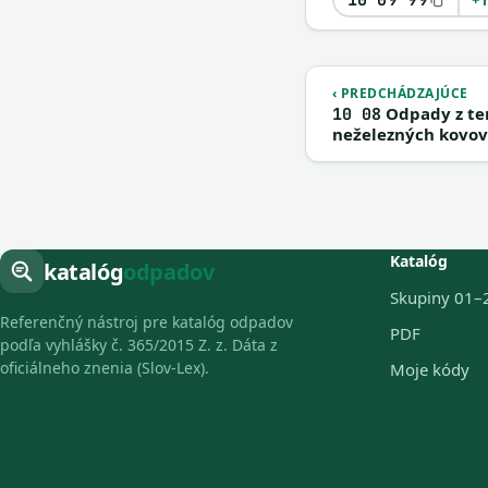
+ 
‹ PREDCHÁDZAJÚCE
Odpady z te
10 08
neželezných kovov
Katalóg
katalóg
odpadov
Skupiny 01–
Referenčný nástroj pre katalóg odpadov
PDF
podľa vyhlášky č. 365/2015 Z. z. Dáta z
oficiálneho znenia (Slov-Lex).
Moje kódy