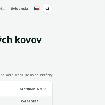
rí…
Evidencia
Česky
ých kovov
e na kód a skopírujte ho do schránky
14 druhov · 6 N
KATEGÓRIA