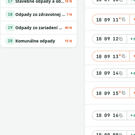
Stavebné odpady a odpady z demolácií vrátane výkopovej zeminy z kontaminovaných miest
17
16 N
Odpady zo zdravotnej alebo veterinárnej starostlivosti alebo s nimi súvisiaceho výskumu okrem kuchynských a reštauračných odpadov
18
7 N
*
10 09 11
Odpady zo zariadení na úpravu odpadu
19
40 N
10 09 12
+ 
Komunálne odpady
20
15 N
*
10 09 13
10 09 14
+ 
*
10 09 15
10 09 16
+ 
10 09 99