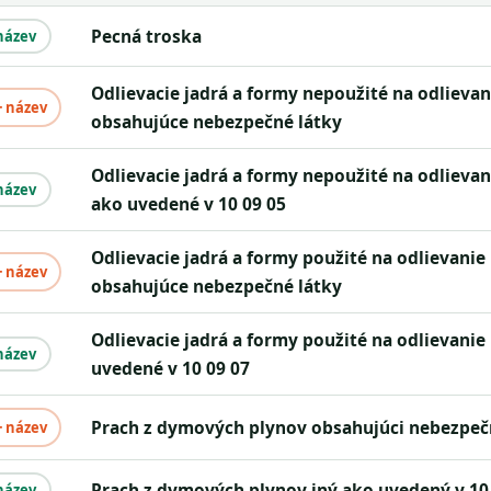
pecná troska
název
odlievacie jadrá a formy nepoužité na odlievanie
+ název
obsahujúce nebezpečné látky
odlievacie jadrá a formy nepoužité na odlievanie iné
název
ako uvedené v 10 09 05
odlievacie jadrá a formy použité na odlievanie
+ název
obsahujúce nebezpečné látky
odlievacie jadrá a formy použité na odlievanie iné ako
název
uvedené v 10 09 07
prach z dymových plynov obsahujúci nebezpeč
+ název
prach z dymových plynov iný ako uvedený v 10
název