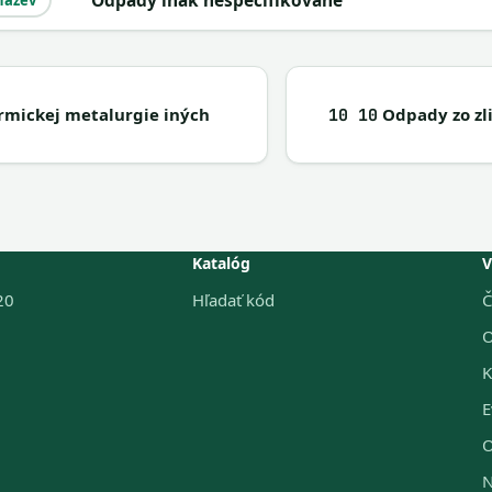
odpady inak nešpecifikované
název
rmickej metalurgie iných
Odpady zo zl
10 10
Katalóg
V
20
Hľadať kód
Č
O
K
E
O
N