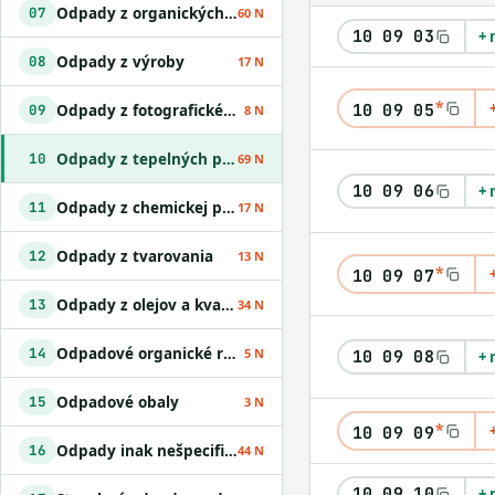
Odpady z organických chemických procesov
07
60 N
10 09 03
+ 
Odpady z výroby
08
17 N
*
10 09 05
Odpady z fotografického priemyslu
09
8 N
Odpady z tepelných procesov
10
69 N
10 09 06
+ 
Odpady z chemickej povrchovej úpravy kovov a nanášania kovov a iných materiálov; odpady z hydrometalurgie neželezných kovov
11
17 N
Odpady z tvarovania
12
13 N
*
10 09 07
Odpady z olejov a kvapalných palív okrem jedlých olejov a odpadov uvedených v skupinách 05 a 12
13
34 N
Odpadové organické rozpúšťadlá
14
5 N
10 09 08
+ 
Odpadové obaly
15
3 N
*
10 09 09
Odpady inak nešpecifikované v tomto katalógu
16
44 N
10 09 10
+ 