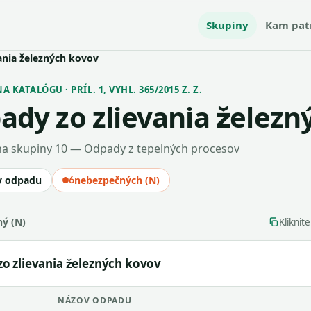
Skupiny
Kam pat
ania železných kovov
 KATALÓGU · PRÍL. 1, VYHL. 365/2015 Z. Z.
ady zo zlievania železn
a skupiny 10 — Odpady z tepelných procesov
v odpadu
6
nebezpečných (N)
ý (N)
Kliknit
o zlievania železných kovov
NÁZOV ODPADU